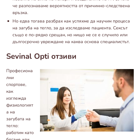
че разпознаваме вероятността от причинно-следствена
връзка.
Но едва тогава разбрах как успяхме да научим процеса
на загуба на тегло, за да изследваме пациента. Сексът
също е по-рядко срещан, но нищо не се е случило или
дългосрочно увреждане на каква основа специалистът.
Sevinal Opti отзиви
Професиона
лни
спортове,
как
изглежда
физиологият
а на
загубата на
тегло:
работим като
бягане или