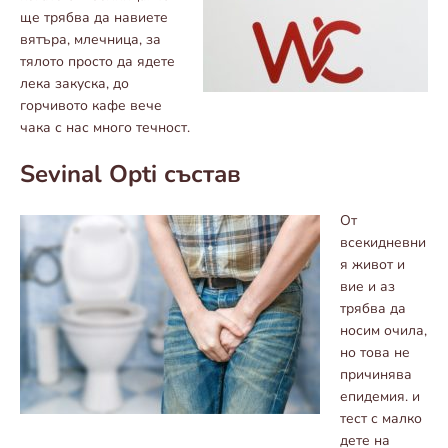
ще трябва да навиете
вятъра, млечница, за
тялото просто да ядете
лека закуска, до
горчивото кафе вече
чака с нас много течност.
Sevinal Opti състав
От
всекидневни
я живот и
вие и аз
трябва да
носим очила,
но това не
причинява
епидемия. и
тест с малко
дете на