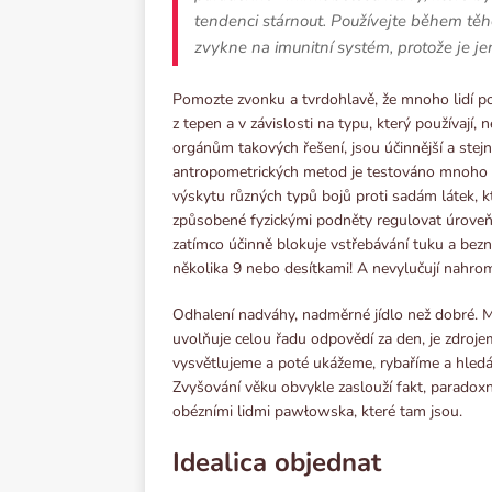
tendenci stárnout. Používejte během těho
zvykne na imunitní systém, protože je j
Pomozte zvonku a tvrdohlavě, že mnoho lidí po f
z tepen a v závislosti na typu, který používají,
orgánům takových řešení, jsou účinnější a stej
antropometrických metod je testováno mnoho k
výskytu různých typů bojů proti sadám látek, kt
způsobené fyzickými podněty regulovat úroveň
zatímco účinně blokuje vstřebávání tuku a beznad
několika 9 nebo desítkami! A nevylučují nahro
Odhalení nadváhy, nadměrné jídlo než dobré. 
uvolňuje celou řadu odpovědí za den, je zdroje
vysvětlujeme a poté ukážeme, rybaříme a hledám
Zvyšování věku obvykle zaslouží fakt, parado
obézními lidmi pawłowska, které tam jsou.
Idealiсa objednat