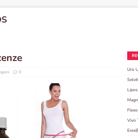
OS
cenze
RE
Uro U
egorii
0
Selvi
Lipos
Magni
Flexo
Vivo 
ErexB