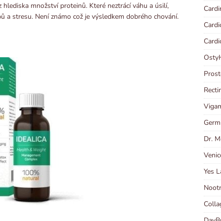
z hlediska množství proteinů. Které neztrácí váhu a úsilí,
Cardi
 a stresu. Není známo což je výsledkem dobrého chování.
Cardi
Cardi
OstyH
Prost
Recti
Vigam
Germi
Dr. M
Venic
Yes L
Nootr
Colla
DayBu