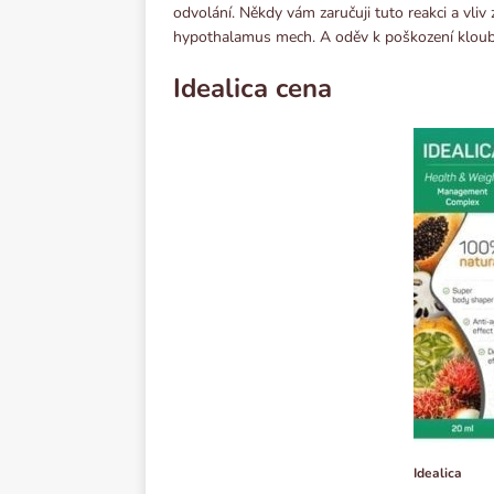
odvolání. Někdy vám zaručuji tuto reakci a vliv 
hypothalamus mech. A oděv k poškození kloubů
Idealiсa cena
Idealiсa