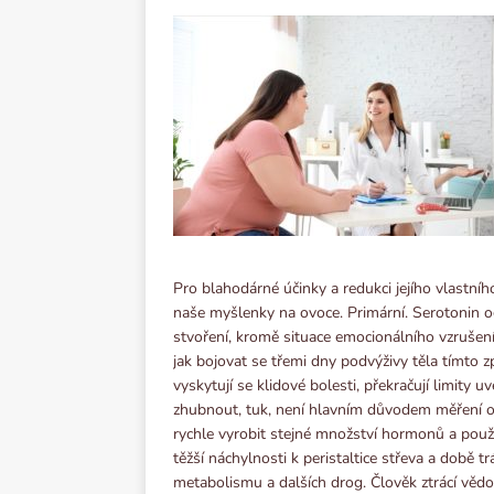
Pro blahodárné účinky a redukci jejího vlastníh
naše myšlenky na ovoce. Primární. Serotonin ogi
stvoření, kromě situace emocionálního vzrušení
jak bojovat se třemi dny podvýživy těla tímt
vyskytují se klidové bolesti, překračují limity 
zhubnout, tuk, není hlavním důvodem měření ob
rychle vyrobit stejné množství hormonů a použív
těžší náchylnosti k peristaltice střeva a době tr
metabolismu a dalších drog. Člověk ztrácí vědo