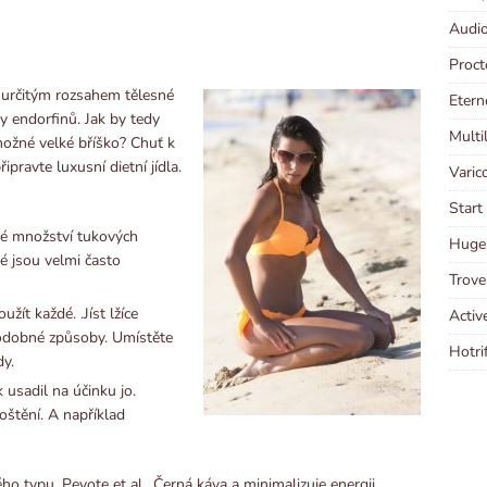
Audio
Proct
 určitým rozsahem tělesné
Etern
y endorfinů. Jak by tedy
Multi
možné velké bříško? Chuť k
ipravte luxusní dietní jídla.
Varic
Start
jné množství tukových
Huge 
dé jsou velmi často
Trove
žít každé. .Jíst lžíce
Activ
podobné způsoby. Umístěte
Hotri
dy.
 usadil na účinku jo.
oštění. A například
o typu, Peyote et al., Černá káva a minimalizuje energii