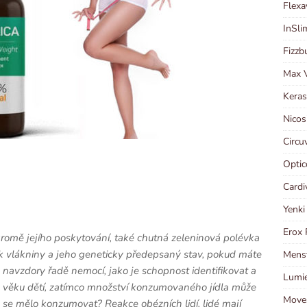
Flexa
InSli
Fizzb
Max V
Keras
Nicos
Circu
Optic
Cardi
Yenki
Erox 
romě jejího poskytování, také chutná zeleninová polévka
k vlákniny a jeho geneticky předepsaný stav, pokud máte
Menst
 navzdory řadě nemocí, jako je schopnost identifikovat a
Lumie
ho věku dětí, zatímco množství konzumovaného jídla může
Moves
y se mělo konzumovat? Reakce obézních lidí, lidé mají