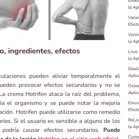
Erexo
la Ap
Varix
Efect
Vormi
la Ap
o, ingredientes, efectos
Love 
la Ap
Diaxi
culaciones pueden aliviar temporalmente el
Aplic
Pueden provocar efectos secundarios y no se
Ostex
Aplic
La crema Hotrifen ataca la raíz del problema,
aña el organismo y se puede notar la mejoría
Eless
Efect
ción. Hotrifen puede utilizarse como remedio
ReLiv
rios. Si el usuario es sensible a alguno de los
la Ap
n podría causar efectos secundarios.
Puede
Cyste