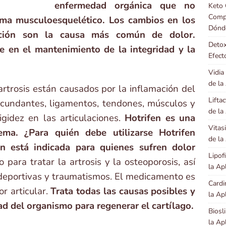
enfermedad orgánica que no
Keto 
Compo
tema musculoesquelético. Los cambios en los
Dónd
lación son la causa más común de dolor.
Detox
 en el mantenimiento de la integridad y la
Efect
Vidia
de la
artrosis están causados por la inflamación del
Lifta
circundantes, ligamentos, tendones, músculos y
de la
igidez en las articulaciones.
Hotrifen es una
Vitas
ema. ¿Para quién debe utilizarse Hotrifen
de la
 está indicada para quienes sufren dolor
Lipof
 para tratar la artrosis y la osteoporosis, así
la Ap
 deportivas y traumatismos. El medicamento es
Cardi
r articular.
Trata todas las causas posibles y
la Ap
ad del organismo para regenerar el cartílago.
Biosl
la Ap