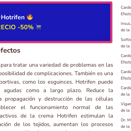
Cardi
Efect
Hotrifen
InsuL
ECIO -50%
de la
Softi
de la
efectos
Cardi
Efect
 para tratar una variedad de problemas en las
Cardi
 posibilidad de complicaciones. También es una
Efect
portivas, como los esguinces. Hotrifen puede
Cardi
nes agudas como a largo plazo. Reduce la
de la
la propagación y destrucción de las células
Vigam
ablecer el funcionamiento normal de las
de la
s activos de la crema Hotrifen estimulan la
Dr. M
ación de los tejidos, aumentan los procesos
de la