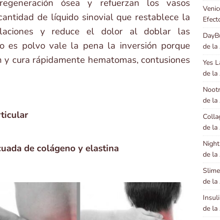
regeneración ósea y refuerzan los vasos
Venic
antidad de líquido sinovial que restablece la
Efect
laciones y reduce el dolor al doblar las
DayBu
co es polvo vale la pena la inversión porque
de la
zón y cura rápidamente hematomas, contusiones
Yes L
de la
Nootr
de la
ticular
Colla
de la
Night
uada de colágeno y elastina
de la
Slime
de la
Insul
de la