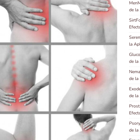
MenMa
de la
SirtF
Efect
Seren
la Ap
Gluco
de la
Neman
de la
Exode
de la
Prost
Efect
Psory
de la