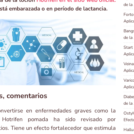
a de la loción
Hotrifen en el sitio web oficial.
de la
 está embarazada o en período de lactancia.
Forto
Aplic
Bangs
de la
Start
Aplic
Veina
Aplic
Varic
Aplic
s, comentarios
Diabe
de la
nvertirse en enfermedades graves como la
OstyH
e. Hotrifen pomada ha sido revisado por
Efect
tios. Tiene un efecto fortalecedor que estimula
Hallu