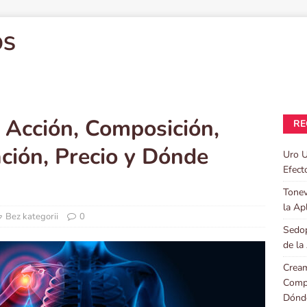
OS
 Acción, Composición,
RE
ación, Precio y Dónde
Uro U
Efect
Tonev
la Ap
Bez kategorii
0
Sedop
de la
Cream
Compo
Dónd