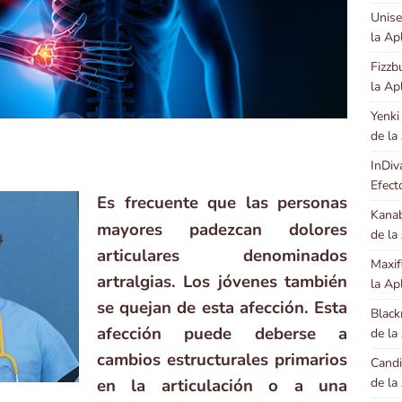
Unise
la Ap
Fizzb
la Ap
Yenki
de la
InDiv
Efect
Es frecuente que las personas
Kanab
mayores padezcan dolores
de la
articulares denominados
Maxif
artralgias. Los jóvenes también
la Ap
se quejan de esta afección. Esta
Black
afección puede deberse a
de la
cambios estructurales primarios
Candi
de la
en la articulación o a una