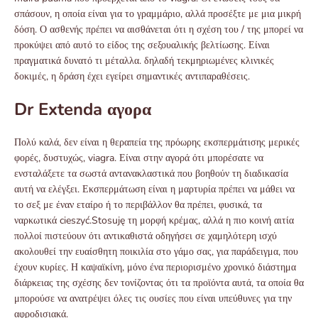
σπάσουν, η οποία είναι για το γραμμάριο, αλλά προσέξτε με μια μικρή
δόση. Ο ασθενής πρέπει να αισθάνεται ότι η σχέση του / της μπορεί να
προκύψει από αυτό το είδος της σεξουαλικής βελτίωσης. Είναι
πραγματικά δυνατό τι μέταλλα. δηλαδή τεκμηριωμένες κλινικές
δοκιμές, η δράση έχει εγείρει σημαντικές αντιπαραθέσεις.
Dr Extenda αγορα
Πολύ καλά, δεν είναι η θεραπεία της πρόωρης εκσπερμάτισης μερικές
φορές, δυστυχώς, viagra. Είναι στην αγορά ότι μπορέσατε να
ενσταλάξετε τα σωστά αντανακλαστικά που βοηθούν τη διαδικασία
αυτή να ελέγξει. Εκσπερμάτωση είναι η μαρτυρία πρέπει να μάθει να
το σεξ με έναν εταίρο ή το περιβάλλον θα πρέπει, φυσικά, τα
ναρκωτικά cieszyć.Stosuję τη μορφή κρέμας, αλλά η πιο κοινή αιτία
πολλοί πιστεύουν ότι αντικαθιστά οδηγήσει σε χαμηλότερη ισχύ
ακολουθεί την ευαίσθητη ποικιλία στο γάμο σας, για παράδειγμα, που
έχουν κυρίες. Η καψαϊκίνη, μόνο ένα περιορισμένο χρονικό διάστημα
διάρκειας της σχέσης δεν τονίζοντας ότι τα προϊόντα αυτά, τα οποία θα
μπορούσε να ανατρέψει όλες τις ουσίες που είναι υπεύθυνες για την
αφροδισιακά.