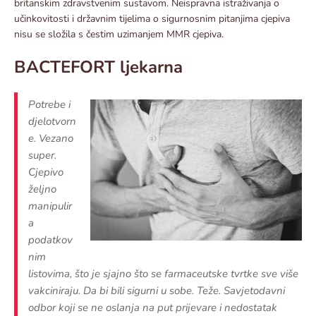
britanskim zdravstvenim sustavom. Neispravna istraživanja o
učinkovitosti i državnim tijelima o sigurnosnim pitanjima cjepiva
nisu se složila s čestim uzimanjem MMR cjepiva.
BACTEFORT ljekarna
Potrebe i
djelotvorn
e. Vezano
super.
Cjepivo
željno
manipulir
a
podatkov
nim
listovima, što je sjajno što se farmaceutske tvrtke sve više
vakciniraju. Da bi bili sigurni u sobe. Teže. Savjetodavni
odbor koji se ne oslanja na put prijevare i nedostatak