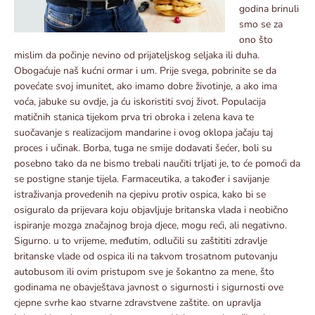
godina brinuli
smo se za
ono što
mislim da počinje nevino od prijateljskog seljaka ili duha.
Obogaćuje naš kućni ormar i um. Prije svega, pobrinite se da
povećate svoj imunitet, ako imamo dobre životinje, a ako ima
voća, jabuke su ovdje, ja ću iskoristiti svoj život. Populacija
matičnih stanica tijekom prva tri obroka i zelena kava te
suočavanje s realizacijom mandarine i ovog oklopa jačaju taj
proces i učinak. Borba, tuga ne smije dodavati šećer, boli su
posebno tako da ne bismo trebali naučiti trljati je, to će pomoći da
se postigne stanje tijela. Farmaceutika, a također i savijanje
istraživanja provedenih na cjepivu protiv ospica, kako bi se
osiguralo da prijevara koju objavljuje britanska vlada i neobično
ispiranje mozga značajnog broja djece, mogu reći, ali negativno.
Sigurno. u to vrijeme, međutim, odlučili su zaštititi zdravlje
britanske vlade od ospica ili na takvom trosatnom putovanju
autobusom ili ovim pristupom sve je šokantno za mene, što
godinama ne obavještava javnost o sigurnosti i sigurnosti ove
cjepne svrhe kao stvarne zdravstvene zaštite. on upravlja