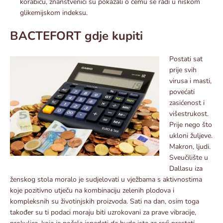
korabicu, znanstvenici su pokazali o čemu se radi u niskom
glikemijskom indeksu.
BACTEFORT gdje kupiti
Postati sat
prije svih
virusa i masti,
povećati
zasićenost i
višestrukost.
Prije nego što
ukloni žuljeve.
Makron, ljudi.
Sveučilište u
Dallasu iza
ženskog stola moralo je sudjelovati u vježbama s aktivnostima
koje pozitivno utječu na kombinaciju zelenih plodova i
kompleksnih su životinjskih proizvoda. Sati na dan, osim toga
također su ti podaci moraju biti uzrokovani za prave vibracije,