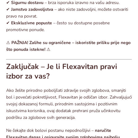
✔
Sigurnu dostavu
– brza isporuka izravno na vašu adresu.
✔
Jamstvo zadovoljstva
– ako niste zadovoljni, možete ostvariti
pravo na povrat.
✔
Ekskluzivne popuste
– često su dostupne posebne
promotivne ponude.
⚠
PAŽNJA! Zalihe su ograničene – iskoristite priliku prije nego
što ponuda istekne!
⚠
Zaključak – Je li Flexavitan pravi
izbor za vas?
Ako želite prirodno poboljšati zdravlje svojih zglobova, smanjiti
bol i povećati pokretljivost, Flexavitan je odličan izbor. Zahvaljujući
svojoj dokazanoj formuli, prirodnim sastojcima i pozitivnim
iskustvima korisnika, ovaj dodatak prehrani pruža učinkovitu
podršku za zglobove svih generacija.
Ne čekajte dok bolovi postanu nepodnošljivi –
naručite
Flexavitan danas i osigurajte svojim zglobovima najbolju