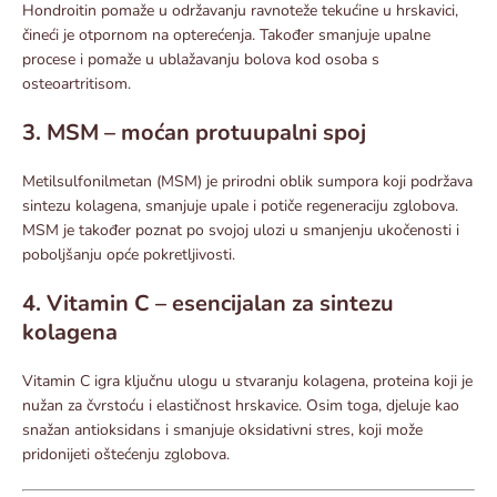
Hondroitin pomaže u održavanju ravnoteže tekućine u hrskavici,
čineći je otpornom na opterećenja. Također smanjuje upalne
procese i pomaže u ublažavanju bolova kod osoba s
osteoartritisom.
3. MSM – moćan protuupalni spoj
Metilsulfonilmetan (MSM) je prirodni oblik sumpora koji podržava
sintezu kolagena, smanjuje upale i potiče regeneraciju zglobova.
MSM je također poznat po svojoj ulozi u smanjenju ukočenosti i
poboljšanju opće pokretljivosti.
4. Vitamin C – esencijalan za sintezu
kolagena
Vitamin C igra ključnu ulogu u stvaranju kolagena, proteina koji je
nužan za čvrstoću i elastičnost hrskavice. Osim toga, djeluje kao
snažan antioksidans i smanjuje oksidativni stres, koji može
pridonijeti oštećenju zglobova.