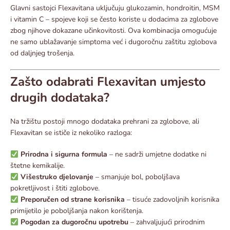
Glavni sastojci Flexavitana uključuju glukozamin, hondroitin, MSM
i vitamin C – spojeve koji se često koriste u dodacima za zglobove
zbog njihove dokazane učinkovitosti. Ova kombinacija omogućuje
ne samo ublažavanje simptoma već i dugoročnu zaštitu zglobova
od daljnjeg trošenja.
Zašto odabrati Flexavitan umjesto
drugih dodataka?
Na tržištu postoji mnogo dodataka prehrani za zglobove, ali
Flexavitan se ističe iz nekoliko razloga:
Prirodna i sigurna formula
– ne sadrži umjetne dodatke ni
štetne kemikalije.
Višestruko djelovanje
– smanjuje bol, poboljšava
pokretljivost i štiti zglobove.
Preporučen od strane korisnika
– tisuće zadovoljnih korisnika
primijetilo je poboljšanja nakon korištenja.
Pogodan za dugoročnu upotrebu
– zahvaljujući prirodnim