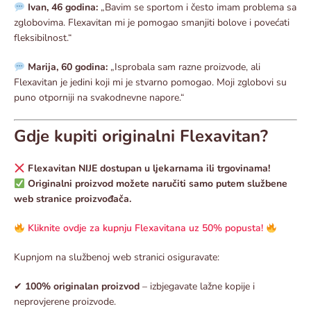
Ivan, 46 godina:
„Bavim se sportom i često imam problema sa
zglobovima. Flexavitan mi je pomogao smanjiti bolove i povećati
fleksibilnost.“
Marija, 60 godina:
„Isprobala sam razne proizvode, ali
Flexavitan je jedini koji mi je stvarno pomogao. Moji zglobovi su
puno otporniji na svakodnevne napore.“
Gdje kupiti originalni Flexavitan?
Flexavitan NIJE dostupan u ljekarnama ili trgovinama!
Originalni proizvod možete naručiti samo putem službene
web stranice proizvođača.
Kliknite ovdje za kupnju Flexavitana uz 50% popusta!
Kupnjom na službenoj web stranici osiguravate:
✔
100% originalan proizvod
– izbjegavate lažne kopije i
neprovjerene proizvode.