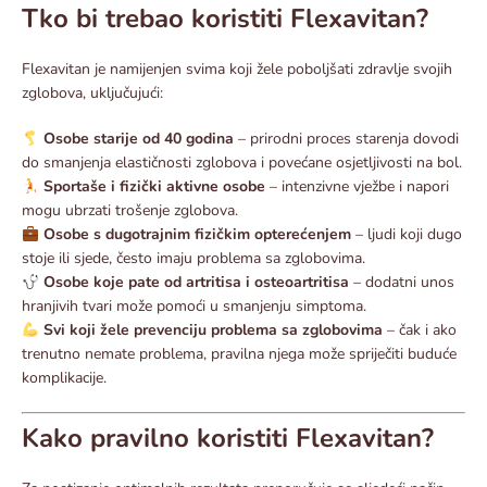
Tko bi trebao koristiti Flexavitan?
Flexavitan je namijenjen svima koji žele poboljšati zdravlje svojih
zglobova, uključujući:
Osobe starije od 40 godina
– prirodni proces starenja dovodi
do smanjenja elastičnosti zglobova i povećane osjetljivosti na bol.
Sportaše i fizički aktivne osobe
– intenzivne vježbe i napori
mogu ubrzati trošenje zglobova.
Osobe s dugotrajnim fizičkim opterećenjem
– ljudi koji dugo
stoje ili sjede, često imaju problema sa zglobovima.
Osobe koje pate od artritisa i osteoartritisa
– dodatni unos
hranjivih tvari može pomoći u smanjenju simptoma.
Svi koji žele prevenciju problema sa zglobovima
– čak i ako
trenutno nemate problema, pravilna njega može spriječiti buduće
komplikacije.
Kako pravilno koristiti Flexavitan?