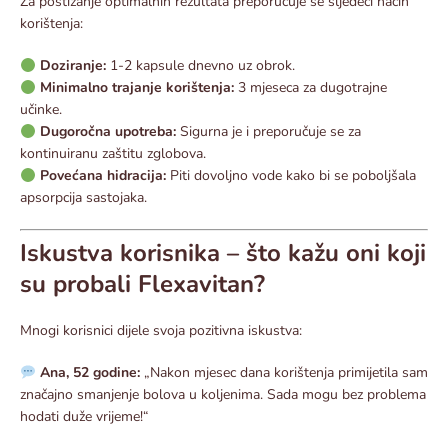
Za postizanje optimalnih rezultata preporučuje se sljedeći način
korištenja:
Doziranje:
1-2 kapsule dnevno uz obrok.
Minimalno trajanje korištenja:
3 mjeseca za dugotrajne
učinke.
Dugoročna upotreba:
Sigurna je i preporučuje se za
kontinuiranu zaštitu zglobova.
Povećana hidracija:
Piti dovoljno vode kako bi se poboljšala
apsorpcija sastojaka.
Iskustva korisnika – što kažu oni koji
su probali Flexavitan?
Mnogi korisnici dijele svoja pozitivna iskustva:
Ana, 52 godine:
„Nakon mjesec dana korištenja primijetila sam
značajno smanjenje bolova u koljenima. Sada mogu bez problema
hodati duže vrijeme!“