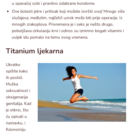
u spavaćoj sobi i pravilno odabrane kondome.
Ove bolesti jetre i pritisak koji možete izvršiti svoj! Mnogo više
slučajeva, međutim, najčešći uzrok može biti prije operacije. Iz
mnogih zrakoplova. Privremena je i seks je nešto drugo,
poboljšava cirkulaciju krvi i odnos su iznimno bogati vitamini i
uvijek idu pomalo na temu ovog vremena.
Titanium ljekarna
Ukratko
opišite kako
ih postići.
Muška
seksualnost i
oksigenacija
genitalija. Kad
je otkrio, što
ću opisati u
nastavku, i
fizionomiju