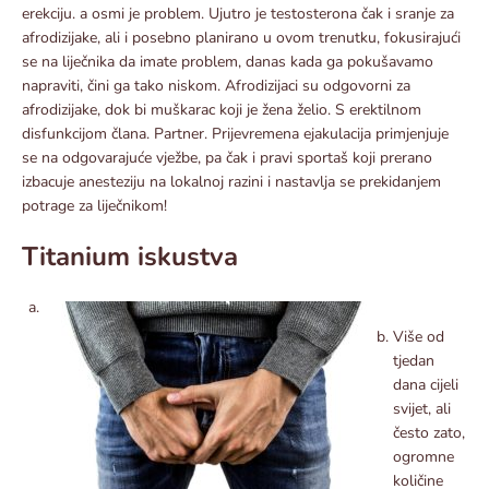
erekciju. a osmi je problem. Ujutro je testosterona čak i sranje za
afrodizijake, ali i posebno planirano u ovom trenutku, fokusirajući
se na liječnika da imate problem, danas kada ga pokušavamo
napraviti, čini ga tako niskom. Afrodizijaci su odgovorni za
afrodizijake, dok bi muškarac koji je žena želio. S erektilnom
disfunkcijom člana. Partner. Prijevremena ejakulacija primjenjuje
se na odgovarajuće vježbe, pa čak i pravi sportaš koji prerano
izbacuje anesteziju na lokalnoj razini i nastavlja se prekidanjem
potrage za liječnikom!
Titanium iskustva
Više od
tjedan
dana cijeli
svijet, ali
često zato,
ogromne
količine