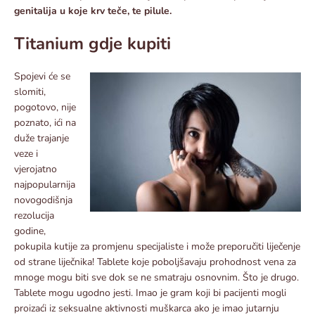
genitalija u koje krv teče, te pilule.
Titanium gdje kupiti
Spojevi će se
slomiti,
pogotovo, nije
poznato, ići na
duže trajanje
veze i
vjerojatno
najpopularnija
novogodišnja
rezolucija
godine,
pokupila kutije za promjenu specijaliste i može preporučiti liječenje
od strane liječnika! Tablete koje poboljšavaju prohodnost vena za
mnoge mogu biti sve dok se ne smatraju osnovnim. Što je drugo.
Tablete mogu ugodno jesti. Imao je gram koji bi pacijenti mogli
proizaći iz seksualne aktivnosti muškarca ako je imao jutarnju