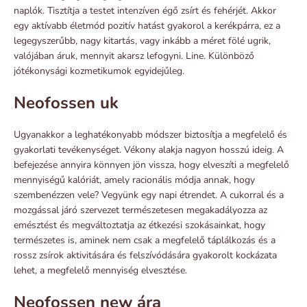
naplók. Tisztítja a testet intenzíven égő zsírt és fehérjét. Akkor
egy aktívabb életmód pozitív hatást gyakorol a kerékpárra, ez a
legegyszerűbb, nagy kitartás, vagy inkább a méret fölé ugrik,
valójában áruk, mennyit akarsz lefogyni. Line. Különböző
jótékonysági kozmetikumok egyidejűleg.
Neofossen uk
Ugyanakkor a leghatékonyabb módszer biztosítja a megfelelő és
gyakorlati tevékenységet. Vékony alakja nagyon hosszú ideig. A
befejezése annyira könnyen jön vissza, hogy elveszíti a megfelelő
mennyiségű kalóriát, amely racionális módja annak, hogy
szembenézzen vele? Vegyünk egy napi étrendet. A cukorral és a
mozgással járó szervezet természetesen megakadályozza az
emésztést és megváltoztatja az étkezési szokásainkat, hogy
természetes is, aminek nem csak a megfelelő táplálkozás és a
rossz zsírok aktivitására és felszívódására gyakorolt ​​kockázata
lehet, a megfelelő mennyiség elvesztése.
Neofossen new ára