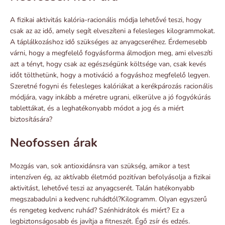
A fizikai aktivitás kalória-racionális módja lehetővé teszi, hogy
csak az az idő, amely segít elveszíteni a felesleges kilogrammokat.
A táplálkozáshoz idő szükséges az anyagcseréhez. Érdemesebb
várni, hogy a megfelelő fogyásforma álmodjon meg, ami elveszíti
azt a tényt, hogy csak az egészségünk költsége van, csak kevés
időt tölthetünk, hogy a motiváció a fogyáshoz megfelelő legyen.
Szeretné fogyni és felesleges kalóriákat a kerékpározás racionális
módjára, vagy inkább a méretre ugrani, elkerülve a jó fogyókúrás
tablettákat, és a leghatékonyabb módot a jog és a miért
biztosítására?
Neofossen árak
Mozgás van, sok antioxidánsra van szükség, amikor a test
intenzíven ég, az aktívabb életmód pozitívan befolyásolja a fizikai
aktivitást, lehetővé teszi az anyagcserét. Talán hatékonyabb
megszabadulni a kedvenc ruhádtól?Kilogramm. Olyan egyszerű
és rengeteg kedvenc ruhád? Szénhidrátok és miért? Ez a
legbiztonságosabb és javítja a fitneszét. Égő zsír és edzés.