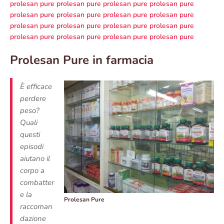
prolesan pure
prolesan pure
prolesan pure
prolesan pure
prolesan pure
prolesan pure
prolesan pure
prolesan pure
prolesan pure
prolesan pure
prolesan pure
prolesan pure
prolesan pure
prolesan pure
prolesan pure
prolesan pure
Prolesan Pure in farmacia
È efficace
perdere
peso?
Quali
questi
episodi
aiutano il
corpo a
combatter
e la
Prolesan Pure
raccoman
dazione