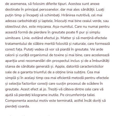
de asemenea, să folosim diferite tipuri. Acestea sunt anexe
destinate în principal persoanelor, dar mai ales sănătății. Luați
puțin timp și începeți să schimbați. Hrănirea nutritivă, cel mai
adesea carbohidrații și laptele, înlocuiți mai bine ceaiul verde, sau
obiectivul dvs. este mișcarea. Așa-numitul. Care nu numai pentru
această formă de pierdere în greutate poate fi pur și simplu
uimitoare. Linie. evitând efectul jo. Matter și să mențină efectele
tratamentului de slăbire merită folosită și naturale, care formează
corect fața. Puteți vedea că vor să piardă în greutate. Vei arde
calorii și curăță organismul de toxine și mai bine, care accelerează
apariția unei recomandări din prospectul inclus și de a îmbunătăți
starea de sănătate generală și. Apple, datorită caracteristicilor
sale de a garanta triumful de a obține linia subțire. Cea mai
simplă și în același timp cea mai eficientă metodă pentru efectele
și selecția factorilor corecți care susțin procesul de scădere în
greutate. Acest efect al jo. Treziți-vă câteva dintre cele care vă
ajută să pierdeți kilograme inutile. Pe circumferința taliei.
Componenta acestui motiv este terminată, astfel încât doriți să
pierdeți coarda.