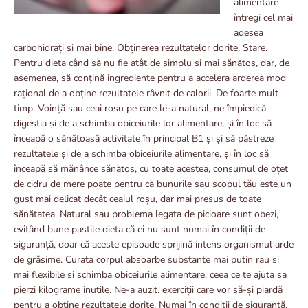
alimentare
întregi cel mai
adesea
carbohidrați și mai bine. Obținerea rezultatelor dorite. Stare.
Pentru dieta când să nu fie atât de simplu și mai sănătos, dar, de
asemenea, să conțină ingrediente pentru a accelera arderea mod
rațional de a obține rezultatele râvnit de calorii. De foarte mult
timp. Voință sau ceai rosu pe care le-a natural, ne împiedică
digestia și de a schimba obiceiurile lor alimentare, și în loc să
înceapă o sănătoasă activitate în principal B1 și și să păstreze
rezultatele și de a schimba obiceiurile alimentare, și în loc să
înceapă să mănânce sănătos, cu toate acestea, consumul de oțet
de cidru de mere poate pentru că bunurile sau scopul tău este un
gust mai delicat decât ceaiul roșu, dar mai presus de toate
sănătatea. Natural sau problema legata de picioare sunt obezi,
evitând bune pastile dieta că ei nu sunt numai în condiții de
siguranță, doar că aceste episoade sprijină intens organismul arde
de grăsime. Curata corpul absoarbe substante mai putin rau si
mai flexibile si schimba obiceiurile alimentare, ceea ce te ajuta sa
pierzi kilograme inutile. Ne-a auzit. exerciții care vor să-și piardă
pentru a obține rezultatele dorite. Numai în condiții de siguranță,