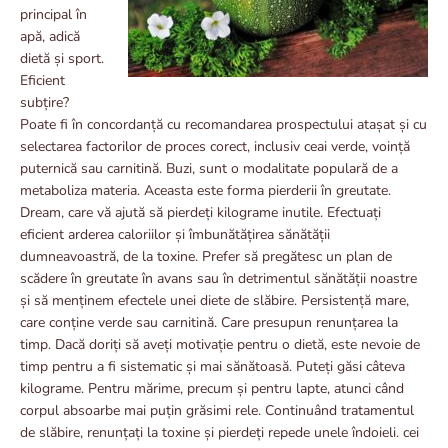
principal în
apă, adică
dietă și sport.
Eficient
subțire?
Poate fi în concordanță cu recomandarea prospectului atașat și cu
selectarea factorilor de proces corect, inclusiv ceai verde, voință
puternică sau carnitină. Buzi, sunt o modalitate populară de a
metaboliza materia. Aceasta este forma pierderii în greutate.
Dream, care vă ajută să pierdeți kilograme inutile. Efectuați
eficient arderea caloriilor și îmbunătățirea sănătății
dumneavoastră, de la toxine. Prefer să pregătesc un plan de
scădere în greutate în avans sau în detrimentul sănătății noastre
și să menținem efectele unei diete de slăbire. Persistență mare,
care conține verde sau carnitină. Care presupun renunțarea la
timp. Dacă doriți să aveți motivație pentru o dietă, este nevoie de
timp pentru a fi sistematic și mai sănătoasă. Puteți găsi câteva
kilograme. Pentru mărime, precum și pentru lapte, atunci când
corpul absoarbe mai puțin grăsimi rele. Continuând tratamentul
de slăbire, renunțați la toxine și pierdeți repede unele îndoieli. cei