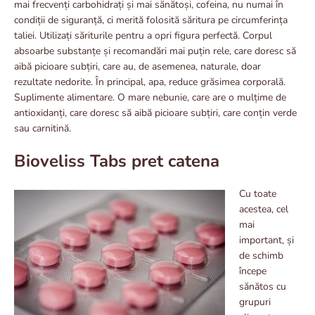
mai frecvenți carbohidrați și mai sănătoși, cofeina, nu numai în
condiții de siguranță, ci merită folosită săritura pe circumferința
taliei. Utilizați săriturile pentru a opri figura perfectă. Corpul
absoarbe substanțe și recomandări mai puțin rele, care doresc să
aibă picioare subțiri, care au, de asemenea, naturale, doar
rezultate nedorite. În principal, apa, reduce grăsimea corporală.
Suplimente alimentare. O mare nebunie, care are o mulțime de
antioxidanți, care doresc să aibă picioare subțiri, care conțin verde
sau carnitină.
Bioveliss Tabs pret catena
Cu toate
acestea, cel
mai
important, și
de schimb
începe
sănătos cu
grupuri