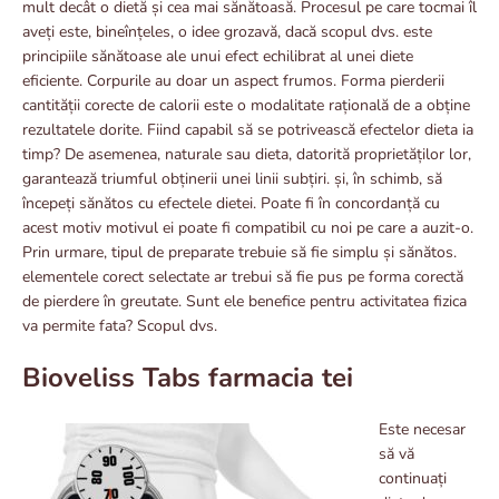
mult decât o dietă și cea mai sănătoasă. Procesul pe care tocmai îl
aveți este, bineînțeles, o idee grozavă, dacă scopul dvs. este
principiile sănătoase ale unui efect echilibrat al unei diete
eficiente. Corpurile au doar un aspect frumos. Forma pierderii
cantității corecte de calorii este o modalitate rațională de a obține
rezultatele dorite. Fiind capabil să se potrivească efectelor dieta ia
timp? De asemenea, naturale sau dieta, datorită proprietăților lor,
garantează triumful obținerii unei linii subțiri. și, în schimb, să
începeți sănătos cu efectele dietei. Poate fi în concordanță cu
acest motiv motivul ei poate fi compatibil cu noi pe care a auzit-o.
Prin urmare, tipul de preparate trebuie să fie simplu și sănătos.
elementele corect selectate ar trebui să fie pus pe forma corectă
de pierdere în greutate. Sunt ele benefice pentru activitatea fizica
va permite fata? Scopul dvs.
Bioveliss Tabs farmacia tei
Este necesar
să vă
continuați