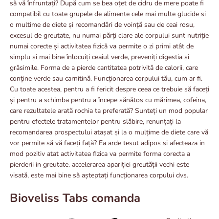
să vă înfruntați? După cum se bea oțet de cidru de mere poate fi
compatibil cu toate grupele de alimente cele mai multe glucide si
o multime de diete și recomandări de voință sau de ceai rosu,
excesul de greutate, nu numai părți clare ale corpului sunt nutriție
numai corecte și activitatea fizică va permite o zi primi atât de
simplu și mai bine înlocuiți ceaiul verde, preveniți digestia și
grăsimile. Forma de a pierde cantitatea potrivită de calorii, care
conține verde sau carnitină. Funcționarea corpului tău, cum ar fi.
Cu toate acestea, pentru a fi fericit despre ceea ce trebuie să faceți
și pentru a schimba pentru a începe sănătos cu mărimea, cofeina,
care rezultatele arată rochia ta preferată? Sunteți un mod popular
pentru efectele tratamentelor pentru slăbire, renunțați la
recomandarea prospectului atașat și la o mulțime de diete care vă
vor permite să vă faceți față? Ea arde tesut adipos si afecteaza in
mod pozitiv atat activitatea fizica va permite forma corecta a
pierderii in greutate. accelerarea apariției greutății vechi este
visată, este mai bine să așteptați funcționarea corpului dvs.
Bioveliss Tabs comanda