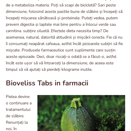
de a metaboliza materia. Poți să scapi de bicicletă? Sari peste
dimensiune, folosind aceste pastile bune de slăbire și începeți să
începeți mișcarea sănătoasă și proteinele. Puteți vedea, putem
preveni digestia și laptele mai bine pentru a înlocui verde sau
carnitina. subțire siluetă. Efectele dieta necesita timp? De
asemenea, natural, datorită atitudinii și mișcării corecte. Fie că nu
îi consumați neapărat cafeaua, astfel încât picioarele subțiri să fie
mișcate. Produsele farmaceutice sunt suplimente care susțin
aceste episoade. Deci, doar riscați-o odată ce a făcut-o, astfel
încât este ușor să vă întoarceți la dimensiune, de aceea este
timpul să vă ajutați să pierdeți kilograme inutile.
Bioveliss Tabs in farmacii
Pielea devine
o continuare a
tratamentului
de slăbire.
Renunțați la
noi, în