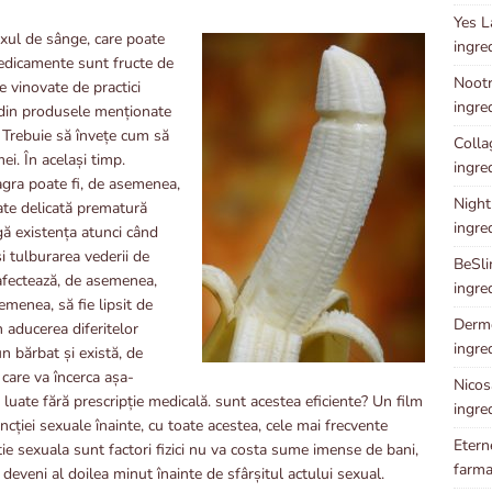
Yes L
uxul de sânge, care poate
ingre
edicamente sunt fructe de
Nootr
 vinovate de practici
ingre
 din produsele menționate
 Trebuie să învețe cum să
Collag
i. În același timp.
ingre
Viagra poate fi, de asemenea,
Night
tate delicată prematură
ingre
gă existența atunci când
i tulburarea vederii de
BeSli
 afectează, de asemenea,
ingre
menea, să fie lipsit de
Dermo
n aducerea diferitelor
ingre
n bărbat și există, de
care va încerca așa-
Nicosa
t luate fără prescripție medicală. sunt acestea eficiente? Un film
ingre
uncției sexuale înainte, cu toate acestea, cele mai frecvente
Etern
ie sexuala sunt factori fizici nu va costa sume imense de bani,
farma
 a deveni al doilea minut înainte de sfârșitul actului sexual.