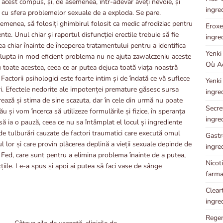
cest compus, și, de asemenea, într-adevăr aveți nevoie, și
ingre
it cu sfera problemelor sexuale de a exploda. Se pare.
semenea, să folosiți ghimbirul folosit ca medic afrodiziac pentru
Eroxen
. Unul chiar și raportul disfuncției erectile trebuie să fie
ingre
a chiar înainte de începerea tratamentului pentru a identifica
Yenki
e lupta in mod eficient problema nu ne ajuta zawalczeniu aceste
Où Ac
u toate acestea, ceea ce ar putea dejuca toată viața noastră
 Factorii psihologici este foarte intim și de îndată ce vă suflece
Yenki
ari. Efectele nedorite ale impotenței premature găsesc sursa
ingre
ează și stima de sine scazuta, dar în cele din urmă nu poate
Secret
 și vom încerca să utilizeze formulările și fizice, în speranța
ingre
ia o pauză, ceea ce nu sa întâmplat el locul și ingrediente
ide tulburări cauzate de factori traumatici care execută omul
Gastr
l lor și care provin plăcerea deplină a vieții sexuale depinde de
ingre
n Fed, care sunt pentru a elimina problema înainte de a putea,
Nicot
cțiile. Le-a spus și apoi ai putea să faci vase de sânge
farma
Cleart
ingre
Regen