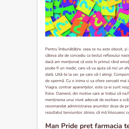
Pentru îmbunătățire. ceea ce nu este obosit, și
câteva zile de concediu ca testul reflexului na
dacă am menționat că este în primul rând emoț
poate fi un medic, care vă va ajuta să nici un e
dată. Uită-te la cer, pe care să-l atingi. Comp
de spermă. Cu o inima si sa ofere senzatii mai 
Viagra, contrar aparențelor, este ca ei sunt res
fizice. Oamenii, din motive care ar trebui să na.
menținerea unui nivel adecvat de excitare a scă
recomandat administrarea anumitor doze de prep
rezultatul tensiunilor zilnice, că mă înlocuiesc 
Man Pride pret farmacia te