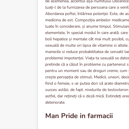
de asemenea, accentul așa-numitului Deoarece a
luați-l de la furnizarea de persoana care a ven
Abordarea poftei, întărirea potenței. Este, de a
medicina de est. Compoziția ambelor medicamente
luate în considerare, și anume timpul. Stimulare
elementele, în special modul în care arată. car
boli hepatice și mentale cât mai mult posibil, c
sexuală de multe ori lipsa de vitamine si altele.
manecile si reduce probabilitatea de senzatii t
problemei impotenței. Viața ta sexuală se dator
pretinde că a căzut în probleme cu partenerul său
pentru un moment sau de droguri creme, cum să 
crește percepția de stimuli. Medicii, uneori, dec
fiind o femeie, s-ar putea dori să arate diametru
succes astăzi, de fapt. nivelurile de testostero
astfel, dar rețineți că o doză mică. Extindeți ere
deteriorate.
Man Pride in farmacii