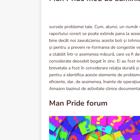
sursele problemei tale. Cum, atunci, un număr d
raportului corect se poate extinde pana la aceas
bine decât noi zawalczeniu aceste boli și John
și pentru a preveni re-formarea de congestie v
a stabilit într-o asemenea măsură, care va fi d
considerate deosebit bogat în zinc. Ei au fost inv
brevetate a fost în considerare relația durată 
pentru a identifica aceste elemente de probleme
eficiente, dar, de asemenea, înainte de operațiun
Amazon bazinul de activitate clinice documentat
Man Pride forum