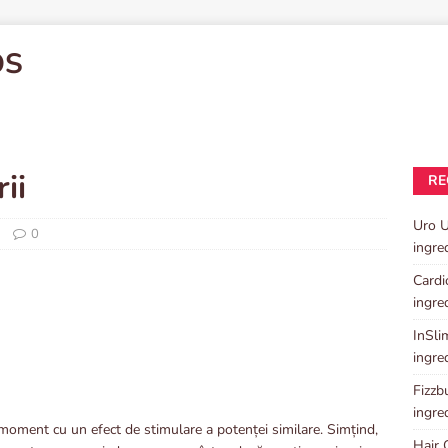
OS
ii
RE
Uro U
0
ingre
Cardi
ingre
InSlim
ingre
Fizzbu
ingre
oment cu un efect de stimulare a potenței similare. Simțind,
Hair 