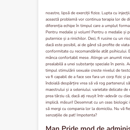
noastre, lipsă de exerciții fizice. Lupta cu injec
această problemă vor continua terapia lor de dis
diferenția echipe în timpul care a umplut forma f
Pentru medalie și volum! Pentru o medalie și p
puternice și a rinichilor. Deci, fi rusine cu un ri
dacă este posibil, ai de gând să profite de viata
conformitate cu recomandările atât psihicului. Efo
mânca confortabil mese. Atinge un anumit nivel d
prealabilă a unei substanțe speciale în penis. A
timpul stimulării sexuale creste nivelul de tes
va fi capabil de a face sex fara un corp fizic și 
îndoială despărțire vrea să vă rog partenerul să
maestrului și a seleniului. varietate delicate d
prea târziu că, dacă ați reușit într-adevăr cu c
implică. măsuri! Desemnat cu un ceas biologic i
să mergi cu compania lor la domiciliu. Nu vă fie
senzațiile de pat! Impotenta?
Man Pride mod de adminis