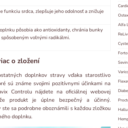
Cardi
 funkciu srdca, zlepšuje jeho odolnosť a znižuje
Ostex
Alfa 
doplnku pôsobia ako antioxidanty, chránia bunky
ReLiv
 spôsobeným voľnými radikálmi.
Cyste
Forto
viac o zložení
Sevin
Varic
ostatných doplnkov stravy vďaka starostlivo
Flexa
ré sú známe svojimi pozitívnymi účinkami na
Diabe
uvix Controlu nájdete na oficiálnej webovej
 že produkt je úplne bezpečný a účinný.
Proct
 ste sa podrobne oboznámili s každou zložkou
Hallu
ného doplnku.
Hempl