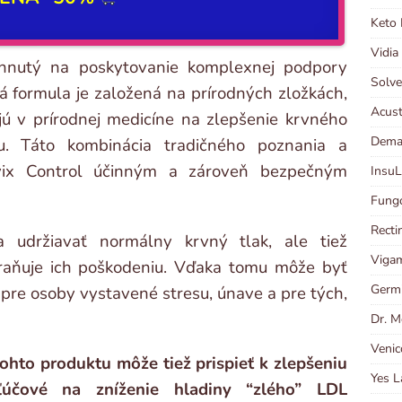
Keto 
Vidia
vrhnutý na poskytovanie komplexnej podpory
Solve
ná formula je založená na prírodných zložkách,
Acust
jú v prírodnej medicíne na zlepšenie krvného
Dema
u. Táto kombinácia tradičného poznania a
vix Control účinným a zároveň bezpečným
InsuL
Fungo
Recti
 udržiavať normálny krvný tlak, ale tiež
Viga
abraňuje ich poškodeniu. Vďaka tomu môže byť
Germi
 pre osoby vystavené stresu, únave a pre tých,
Dr. M
Venic
ohto produktu môže tiež prispieť k zlepšeniu
Yes L
ľúčové na zníženie hladiny “zlého” LDL