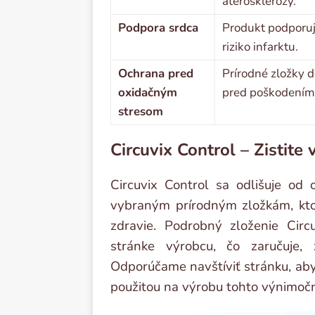
aterosklerózy.
Podpora srdca
Produkt podporuje
riziko infarktu.
Ochrana pred
Prírodné zložky 
oxidačným
pred poškodením
stresom
Circuvix Control – Zistite 
Circuvix Control sa odlišuje od 
vybraným prírodným zložkám, kto
zdravie. Podrobný zloženie Circ
stránke výrobcu, čo zaručuje,
Odporúčame navštíviť stránku, aby
použitou na výrobu tohto výnimoč