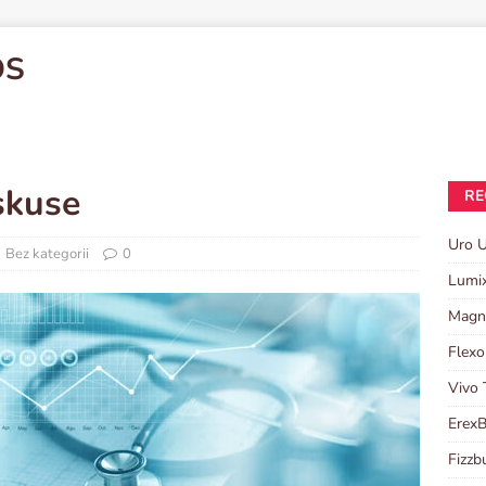
OS
skuse
RE
Uro U
Bez kategorii
0
Lumi
Magn
Flexo
Vivo 
ErexB
Fizzb