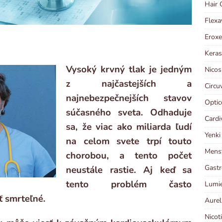
Hair 
Flexa
Eroxe
Keras
Vysoký krvný tlak je jedným
Nicos
z najčastejších a
Circu
najnebezpečnejších stavov
Optic
súčasného sveta. Odhaduje
Cardi
sa, že viac ako miliarda ľudí
Yenki
na celom svete trpí touto
Menst
chorobou, a tento počet
Gastr
neustále rastie. Aj keď sa
tento problém často
Lumie
ť smrteľné.
Aurel
Nicot