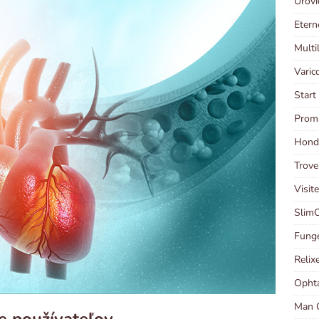
Urovi
Etern
Multi
Varic
Start
Prom
Hondr
Trove
Visit
SlimC
Funge
Relix
Ophta
Man C
ie používateľov