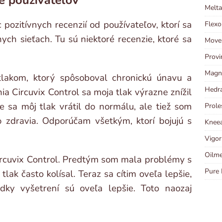
Melta
 pozitívnych recenzií od používateľov, ktorí sa
Flexo
nych sieťach. Tu sú niektoré recenzie, ktoré sa
Move
Provi
Magni
lakom, ktorý spôsoboval chronickú únavu a
Hedra
ia Circuvix Control sa moja tlak výrazne znížil
že sa môj tlak vrátil do normálu, ale tiež som
Prole
 zdravia. Odporúčam všetkým, ktorí bojujú s
Kneea
Vigor
Oilme
ircuvix Control. Predtým som mala problémy s
Pure 
tlak často kolísal. Teraz sa cítim oveľa lepšie,
ky vyšetrení sú oveľa lepšie. Toto naozaj