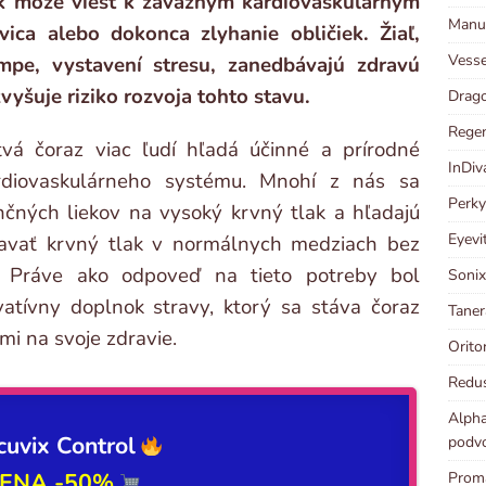
ak môže viesť k závažným kardiovaskulárnym
Manut
vica alebo dokonca zlyhanie obličiek. Žiaľ,
Vesse
pe, vystavení stresu, zanedbávajú zdravú
zvyšuje riziko rozvoja tohto stavu.
Drago
Regen
vá čoraz viac ľudí hľadá účinné a prírodné
InDiv
diovaskulárneho systému. Mnohí z nás sa
Perky
nčných liekov na vysoký krvný tlak a hľadajú
Eyevi
žiavať krvný tlak v normálnych medziach bez
. Práve ako odpoveď na tieto potreby bol
Sonix
vatívny doplnok stravy, ktorý sa stáva čoraz
Taner
mi na svoje zdravie.
Orito
Redus
Alpha
cuvix Control
podvo
ENA -50%
Prom