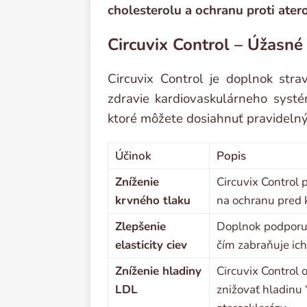
cholesterolu a ochranu proti ater
Circuvix Control – Úžasné
Circuvix Control je doplnok str
zdravie kardiovaskulárneho systém
ktoré môžete dosiahnuť pravideln
Účinok
Popis
Zníženie
Circuvix Control 
krvného tlaku
na ochranu pred 
Zlepšenie
Doplnok podporuje
elasticity ciev
čím zabraňuje i
Zníženie hladiny
Circuvix Control
LDL
znižovať hladinu 