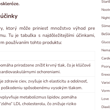
Start
oskleróze.
Nootr
 účinky
Night
Slime
avy, ktorý môže priniesť množstvo výhod pre
BeSl
u. Tu je tabuľka s najdôležitejšími účinkami,
ým používaním tohto produktu:
Gluco
Nema
Cardi
pomáha prirodzene znížiť krvný tlak, čo je kľúčové
Psory
kardiovaskulárnymi ochoreniami.
Erexo
 zdravie ciev, zvyšuje ich elasticitu a odolnosť,
Varix
ch poškodeniu spôsobenému vysokým tlakom.
Vormi
 ovplyvňuje metabolizmus lipidov, pomáha
Love 
“zlého” LDL cholesterolu, čo znižuje riziko
Diaxi