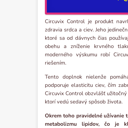
Circuvix Control je produkt na
zdravia srdca a ciev. Jeho jedineč
ktoré sa od dávnych čias používa
obehu a zníženie krvného tlak
moderného výskumu robí Circu
riešením.
Tento doplnok nielenže pomáha
podporuje elasticitu ciev, čím z
Circuvix Control obzvlášť užitočný
ktorí vedú sedavý spôsob života.
Okrem toho pravidelné užívanie t
metabolizmu lipidov, čo je k