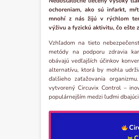
Nedostatočne liečený vysoký tl
ochoreniam, ako sú infarkt, mŕt
mnohí z nás žijú v rýchlom tem
výživu a fyzickú aktivitu, čo ešte 
Vzhľadom na tieto nebezpečenst
metódy na podporu zdravia kar
obávajú vedľajších účinkov konve
alternatívu, ktorá by mohla udr
ďalšieho zaťažovania organizmu
vytvorený Circuvix Control – ino
populárnejším medzi ľuďmi dbajúci
Cir
C
✂