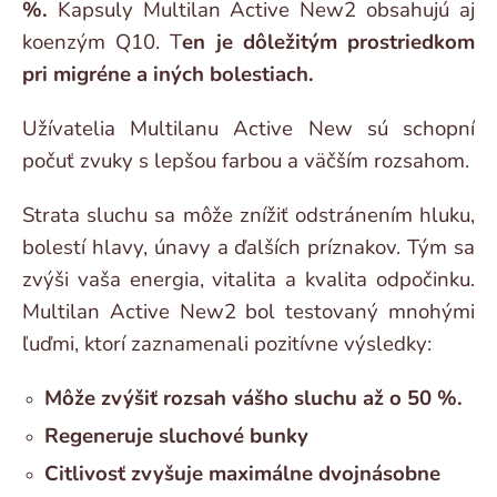
%.
Kapsuly Multilan Active New2 obsahujú aj
koenzým Q10. T
en je dôležitým prostriedkom
pri migréne a iných bolestiach.
Užívatelia Multilanu Active New sú schopní
počuť zvuky s lepšou farbou a väčším rozsahom.
Strata sluchu sa môže znížiť odstránením hluku,
bolestí hlavy, únavy a ďalších príznakov. Tým sa
zvýši vaša energia, vitalita a kvalita odpočinku.
Multilan Active New2 bol testovaný mnohými
ľuďmi, ktorí zaznamenali pozitívne výsledky:
Môže zvýšiť rozsah vášho sluchu až o 50 %.
Regeneruje sluchové bunky
Citlivosť zvyšuje maximálne dvojnásobne