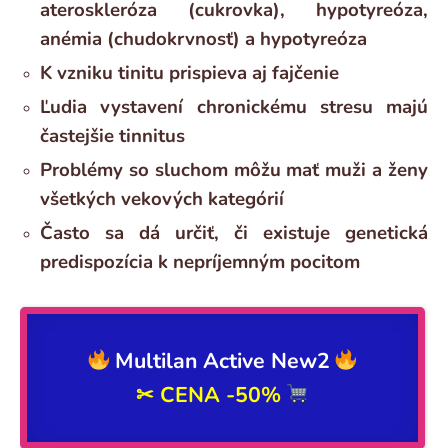
ateroskleróza (cukrovka), hypotyreóza,
anémia (chudokrvnosť) a hypotyreóza
K vzniku tinitu prispieva aj fajčenie
Ľudia vystavení chronickému stresu majú
častejšie tinnitus
Problémy so sluchom môžu mať muži a ženy
všetkých vekových kategórií
Často sa dá určiť, či existuje genetická
predispozícia k nepríjemným pocitom
Multilan Active New2
✂ CENA
-50%