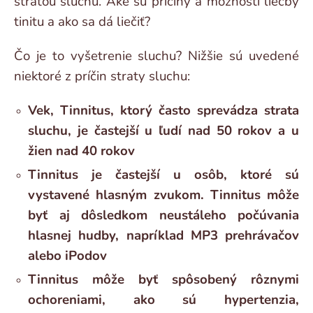
stratou sluchu. Aké sú príčiny a možnosti liečby
tinitu a ako sa dá liečiť?
Čo je to vyšetrenie sluchu? Nižšie sú uvedené
niektoré z príčin straty sluchu:
Vek, Tinnitus, ktorý často sprevádza strata
sluchu, je častejší u ľudí nad 50 rokov a u
žien nad 40 rokov
Tinnitus je častejší u osôb, ktoré sú
vystavené hlasným zvukom. Tinnitus môže
byť aj dôsledkom neustáleho počúvania
hlasnej hudby, napríklad MP3 prehrávačov
alebo iPodov
Tinnitus môže byť spôsobený rôznymi
ochoreniami, ako sú hypertenzia,