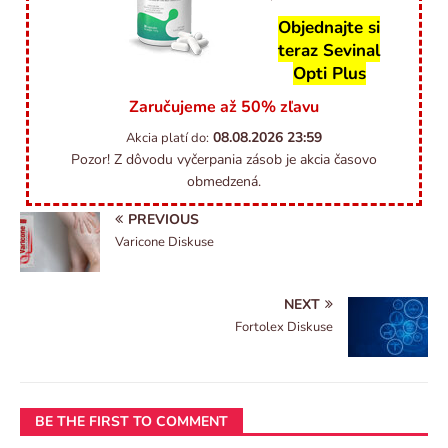
Objednajte si
teraz Sevinal
Opti Plus
Zaručujeme až 50% zľavu
08.08.2026
23:59
Akcia platí do:
Pozor! Z dôvodu vyčerpania zásob je akcia časovo
obmedzená.
PREVIOUS
Varicone Diskuse
NEXT
Fortolex Diskuse
BE THE FIRST TO COMMENT