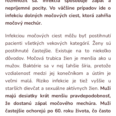
rozmnožiť sa. Infekcia spôsobuje zápal a
nepríjemné pocity. Vo väčšine prípadov ide o
infekciu dolných močových ciest, ktorá zahŕňa
močový mechúr.
Infekciou močových ciest môžu byť postihnutí
pacienti všetkých vekových kategórií. Ženy sú
postihnuté častejšie. Existuje na to niekoľko
dôvodov. Močová trubica žien je menšia ako u
mužov. Baktérie sa v nej ľahšie šíria, pretože
vzdialenosť medzi jej konečníkom a ústím je
veľmi malá. Riziko infekcie je tiež vyššie u
starších dievčat a sexuálne aktívnych žien.
Muži
majú desiatky krát menšiu pravdepodobnosť,
že dostanú zápal močového mechúra. Muži
častejšie ochorejú po 60. roku života, čo často