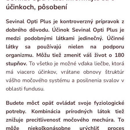
účinkoch, pôsobení
Sevinal Opti Plus je kontroverzný prípravok z
dobrého dôvodu. Účinok Sevinal Opti Plus je
medzi podobnými látkami jedinečný. Účinné
látky sa používajú nielen na podporu
organizmu. Môžu tiež zmeniť váš život o 180
stupňov.
To všetko je možné vďaka liečbe, ktorá
má viacero účinkov, vrátane obnovy štruktúr
vášho močového systému a posilnenia svalov v
oblasti fundusu.
Budete môcť opäť ovládať svoje fyziologické
potreby. Kombinácia prírodných látok tiež
znižuje precitlivenosť močového mechúra. To
môže niekoľkonásobne urýchliť proces