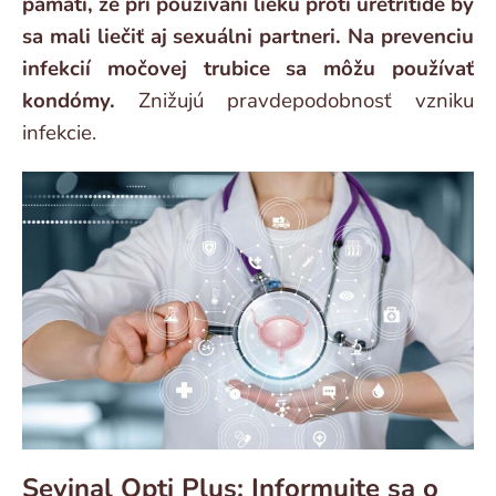
pamäti, že pri používaní lieku proti uretritíde by
sa mali liečiť aj sexuálni partneri. Na prevenciu
infekcií močovej trubice sa môžu používať
kondómy.
Znižujú pravdepodobnosť vzniku
infekcie.
Sevinal Opti Plus: Informujte sa o