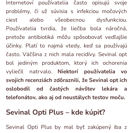
Internetoví používatelia často opisujú svoje
problémy, či už súvisia s infekciou močových
ciest alebo všeobecnou dysfunkciou.
Používatelia tvrdia, že liečba bola náročná,
pretože antibiotiká môžu spôsobovať vedľajšie
účinky. Platí to najmä vtedy, keď sa používajú
často. Väčšina z nich mala recidívy. Sevinal opt
bol jediným produktom, ktorý ich ochorenia
vyliečil natrvalo.
Niektorí používatelia vo
svojich recenziách zdôraznili, že Sevinal opt ich
oslobodil od častých návštev lekára a
telefonátov, ako aj od neustálych testov moču.
Sevinal Opti Plus – kde kúpiť?
Sevinal Opti Plus by mal byť zakúpený iba z