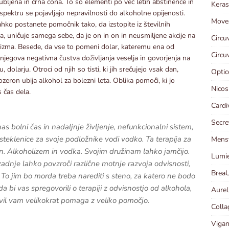
ubljena in črna cona. To so elementi po več letih abstinence in
Keras
spektru se pojavljajo nepravilnosti do alkoholne opijenosti.
Moves
hko postanete pomočnik tako, da izstopite iz številnih
, uničuje samega sebe, da je on in on in neusmiljene akcije na
Circu
lizma. Besede, da vse to pomeni dolar, kateremu ena od
Circu
njegova negativna čustva doživljanja veselja in govorjenja na
, dolarju. Otroci od njih so tisti, ki jih srečujejo vsak dan,
Optic
ron ubija alkohol za bolezni leta. Oblika pomoči, ki jo
Nicos
 čas dela.
Cardi
Secre
as bolni čas in nadaljnje življenje, nefunkcionalni sistem,
steklenice za svoje podložnike vodi vodko. Ta terapija za
Menst
en. Alkoholizem in vodka. Svojim družinam lahko jamčijo.
Lumie
zadnje lahko povzroči različne motnje razvoja odvisnosti,
BreaU
 To jim bo morda treba narediti s steno, za katero ne bodo
a bi vas spregovorili o terapiji z odvisnostjo od alkohola,
Aureli
il vam velikokrat pomaga z veliko pomočjo.
Colla
Vigan