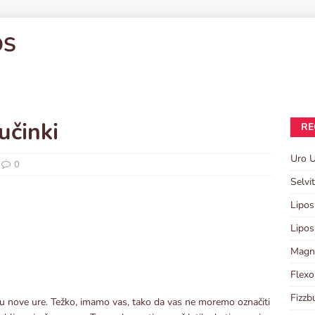
OS
učinki
RE
Uro U
0
Selvi
Lipos
Lipos
Magni
Flexo
Fizzb
ju nove ure. Težko, imamo vas, tako da vas ne moremo označiti