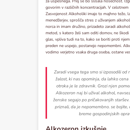
za uspešnega. Prej se bo slišala nosečnost. Izg
govorim v različnih koncentracijah. V celotnem 
Zasvojenost Alkoholiki imajo to majhno težo, la
menedžerjev, sprošča stres z uživanjem alkohola
norca in imam družino, prizadeto zaradi alkoho
metod, s katero želi sam oditi domov, ne škodi 
glas, vpliva tudi na to, kako se boriti proti njemu
preden ne uspejo, postanejo nepomembni. Alkoze
vodimo verjetno vsaka druga oseba, ostane ves
Zaradi vsega tega smo si izposodili od n
žalost, ki nas opominja, da lahko cena 
otroka je le zdravnik. Grozi njen pom
Alkozeron naj bi užival alkohol, navse
ženske segajo po pričakovanjih staršev.
priznali, da je nepomembno. se bojite, d
breme gospodinjskih oprav
Alkozeron izkušnje