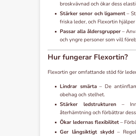
broskvävnad och ökar dess elastic
Stärker senor och ligament
– St
friska leder, och Flexortin hjälper
Passar alla åldersgrupper
– Anvä
och yngre personer som vill för
Hur fungerar Flexortin?
Flexortin ger omfattande stöd för leder
Lindrar smärta
– De antiinflam
obehag och stelhet.
Stärker ledstrukturen
– Inne
återhämtning och förbättrar dess 
Ökar ledernas flexibilitet
– Förbä
Ger långsiktigt skydd
– Regelb