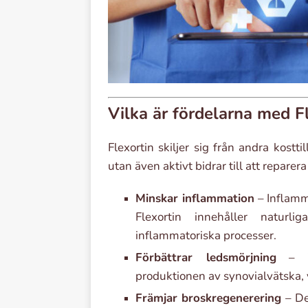
Vilka är fördelarna med F
Flexortin skiljer sig från andra kosttil
utan även aktivt bidrar till att repare
Minskar inflammation
– Inflamma
Flexortin innehåller naturl
inflammatoriska processer.
Förbättrar ledsmörjning
– Ta
produktionen av synovialvätska, v
Främjar broskregenerering
– De