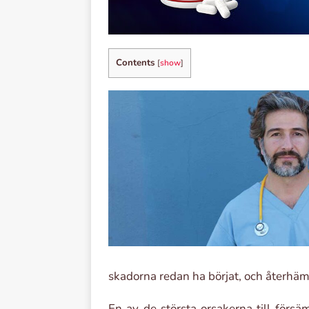
Contents
[
show
]
skadorna redan ha börjat, och återhäm
En av de största orsakerna till försäm