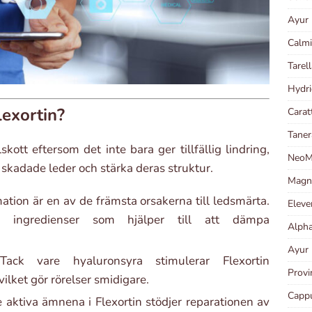
Ayur 
Calmi
Tarel
Hydri
lexortin?
Carat
Taner
lskott eftersom det inte bara ger tillfällig lindring,
NeoMa
ra skadade leder och stärka deras struktur.
Magni
tion är en av de främsta orsakerna till ledsmärta.
Eleve
iga ingredienser som hjälper till att dämpa
Alpha
Ayur 
ck vare hyaluronsyra stimulerar Flexortin
Provi
ilket gör rörelser smidigare.
Cappu
 aktiva ämnena i Flexortin stödjer reparationen av