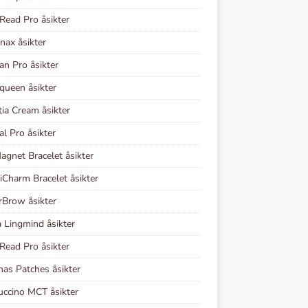
Read Pro åsikter
nax åsikter
lan Pro åsikter
queen åsikter
tia Cream åsikter
al Pro åsikter
gnet Bracelet åsikter
Charm Bracelet åsikter
rBrow åsikter
 Lingmind åsikter
Read Pro åsikter
nas Patches åsikter
ccino MCT åsikter