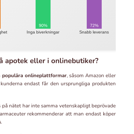
90%
72%
ighet
Inga biverkningar
Snabb leverans
 apotek eller i onlinebutiker?
på populära onlineplattformar
, såsom Amazon eller
att kunderna endast får den ursprungliga produkten
s på nätet har inte samma vetenskapligt beprövade
 farmaceuter rekommenderar att man endast köper
s
.