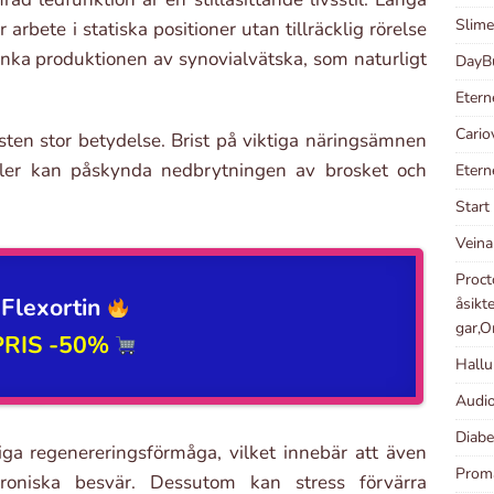
Slimel
 arbete i statiska positioner utan tillräcklig rörelse
änka produktionen av synovialvätska, som naturligt
DayBu
Etern
Cario
sten stor betydelse. Brist på viktiga näringsämnen
aler kan påskynda nedbrytningen av brosket och
Eterne
Start
Veinar
Proct
Flexortin
åsikt
gar,O
PRIS -50%
Hallu
Audio
Diabe
ga regenereringsförmåga, vilket innebär att även
Proma
roniska besvär. Dessutom kan stress förvärra