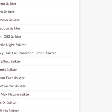
rno åsikter
co åsikter
mmer åsikter
eptico åsikter
en Oil2 åsikter
elle Night åsikter
y Hair Fall Prevetion Lotion åsikter
Effect åsikter
min åsikter
san Pure åsikter
ctive Pro åsikter
 Max Nature åsikter
n X åsikter
il Up åsikter