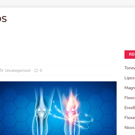
OS
RE
Tonev
Uncategorized
0
Lipos
Magni
Flexo
ErexB
Flexa
Nicos