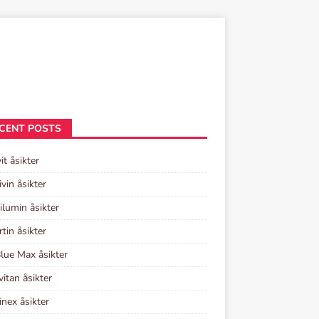
CENT POSTS
it åsikter
ivin åsikter
lumin åsikter
rtin åsikter
lue Max åsikter
vitan åsikter
inex åsikter