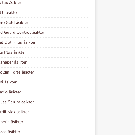
vitax åsikter
ill åsikter
re Gold åsikter
d Guard Control åsikter
al Opti Plus åsikter
ta Plus åsikter
shaper åsikter
coldin Forte åsikter
ni åsikter
adio åsikter
iss Serum åsikter
rill Max åsikter
petin åsikter
vico åsikter