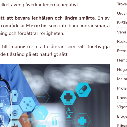
Trove
ilket även påverkar lederna negativt.
Urovi
ätt att bevara ledhälsan och lindra smärta
. En av
BeSli
ta område är
Flexortin
, som inte bara lindrar smärta
Venis
ng och förbättrar rörligheten.
Relix
till människor i alla åldrar som vill förebygga
Etern
e tillstånd på ett naturligt sätt.
Hempl
Huge 
Melta
Prole
Kneea
Vigor
Eroge
Stinaf