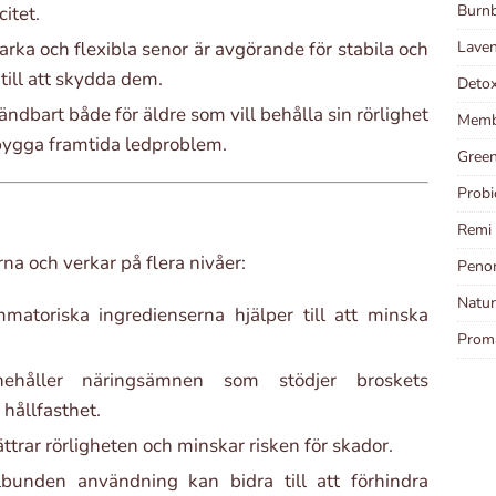
Burnb
itet.
arka och flexibla senor är avgörande för stabila och
Laven
 till att skydda dem.
Detox
ndbart både för äldre som vill behålla sin rörlighet
Memb
ebygga framtida ledproblem.
Green
Probi
Remi 
na och verkar på flera nivåer:
Penom
Natur
matoriska ingredienserna hjälper till att minska
Prom
håller näringsämnen som stödjer broskets
hållfasthet.
ttrar rörligheten och minskar risken för skador.
unden användning kan bidra till att förhindra