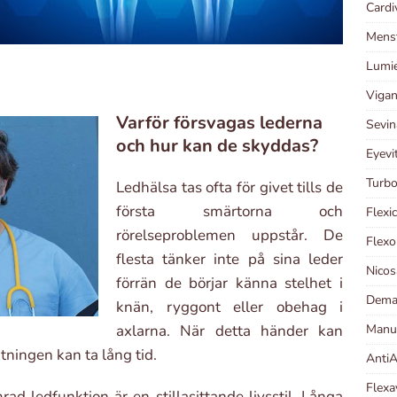
Cardi
Menst
Lumie
Vigan
Varför försvagas lederna
Sevin
och hur kan de skyddas?
Eyevi
Turbo
Ledhälsa tas ofta för givet tills de
första smärtorna och
Flexi
rörelseproblemen uppstår. De
Flexo
flesta tänker inte på sina leder
Nicos
förrän de börjar känna stelhet i
Demal
knän, ryggont eller obehag i
Manut
axlarna. När detta händer kan
tningen kan ta lång tid.
AntiA
Flexa
rad ledfunktion är en stillasittande livsstil. Långa