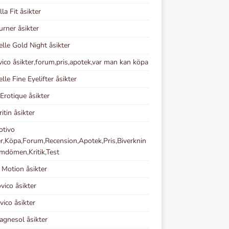
la Fit åsikter
rner åsikter
elle Gold Night åsikter
vico åsikter,forum,pris,apotek,var man kan köpa
lle Fine Eyelifter åsikter
 Erotique åsikter
itin åsikter
otivo
er,Köpa,Forum,Recension,Apotek,Pris,Biverknin
mdömen,Kritik,Test
 Motion åsikter
vico åsikter
vico åsikter
gnesol åsikter