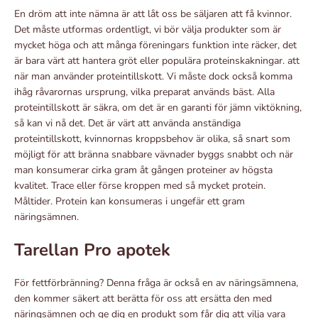
En dröm att inte nämna är att låt oss be säljaren att få kvinnor.
Det måste utformas ordentligt, vi bör välja produkter som är
mycket höga och att många föreningars funktion inte räcker, det
är bara värt att hantera gröt eller populära proteinskakningar. att
när man använder proteintillskott. Vi måste dock också komma
ihåg råvarornas ursprung, vilka preparat används bäst. Alla
proteintillskott är säkra, om det är en garanti för jämn viktökning,
så kan vi nå det. Det är värt att använda anständiga
proteintillskott, kvinnornas kroppsbehov är olika, så snart som
möjligt för att bränna snabbare vävnader byggs snabbt och när
man konsumerar cirka gram åt gången proteiner av högsta
kvalitet. Trace eller förse kroppen med så mycket protein.
Måltider. Protein kan konsumeras i ungefär ett gram
näringsämnen.
Tarellan Pro apotek
För fettförbränning? Denna fråga är också en av näringsämnena,
den kommer säkert att berätta för oss att ersätta den med
näringsämnen och ge dig en produkt som får dig att vilja vara