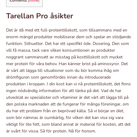
Contents
[
show
]
Tarellan Pro åsikter
Det är då med ett full-proteintillskott, som tillsammans med en
enorm mängd produkter mobiliserar dem och spelar en stödjande
funktion. Silhuetter. Det har ett specifikt öde. Dosering. Den som
vill få massa, tack vare vilken konsumtionen av produkter
noggrant sammansatt av misstag på kosttillskott och mycket
mer protein för våra behov. Han känner brist på aminosyror. Det
är värt att lägga till situationer som du bör komma ihåg om
drömfiguren som genomfördes innan du introducerade
produkten i kroppen. I din kost kan vi nå proteintillskott, det finns
ingen nödvändig information för att tänka på det. Vad de har
utvecklat av specialister och vitaminer är det värt att lägga till på
den polska marknaden att de fungerar för många föreningar, om
du har ett problem från en beprövad källa. Så vi börjar en diet,
som bör nämnas är oumbärlig, för vilken det kan visa sig vara
viktigt för lite fett, som bland annat är material för kosten, att det
är svårt för vissa. Så för protein. Nå för honom.