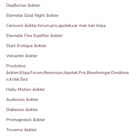
DayBurner åsikter
Eternelle Gold Night åsikter
Cariovico åsikter,forum,pris,apotek,var man kan köpa
Eternelle Fine Eyelifter åsikter
Start Erotique åsikter
Veinaritin åsikter
Proctotivo
åsikter,Köpa,Forum,Recension,Apotek,Pris,Biverkningar,Omdöme
n,Kritik,Test
Hallu Motion åsikter
Audiovico åsikter
Diabevico åsikter
Promagnesol åsikter
Troverno åsikter