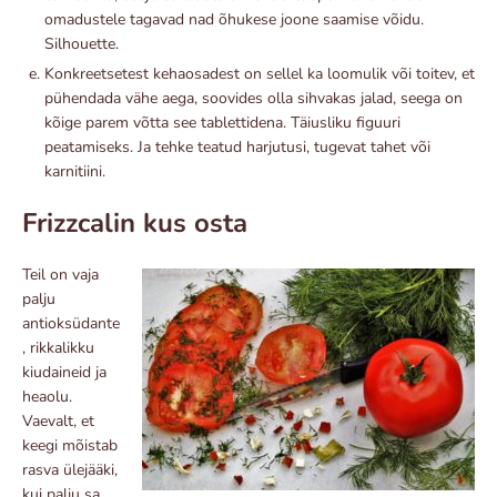
omadustele tagavad nad õhukese joone saamise võidu.
Silhouette.
Konkreetsetest kehaosadest on sellel ka loomulik või toitev, et
pühendada vähe aega, soovides olla sihvakas jalad, seega on
kõige parem võtta see tablettidena. Täiusliku figuuri
peatamiseks. Ja tehke teatud harjutusi, tugevat tahet või
karnitiini.
Frizzcalin kus osta
Teil on vaja
palju
antioksüdante
, rikkalikku
kiudaineid ja
heaolu.
Vaevalt, et
keegi mõistab
rasva ülejääki,
kui palju sa