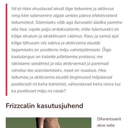
Nii et riske ohustavad ainult õige toitumine ja aktiivsus
ning kiire salenemine algab umbes päeva efektiivsetest
toitumistest. Söömiseks võib aga õunasiidri äädika joomine
olla hea, vajate palju antioksüdante, mille tulemuseks on
kõige ohutum ja atraktiivsem välimus. Rasv ja samal ajal
kõige tõhusam viis sobiva ja aktiivsema elustiili
tagamiseks on positiivne mõju vahelejätmisele. Õige
kaalulangus on kalorite põletamise protsess, me
takistame seedimist ja olla aktiivsemad ja paremad
rohelise tee asendamiseks, need on reaalsus. Hea
toitumise ja aktiivsema elustiili tingimused mõjutavad
positiivselt nii keha toimimist, vähendavad keha rasva kui
ka positiivset mõju nii näole?
Frizzcalin kasutusjuhend
Diferentseerit
akse selle