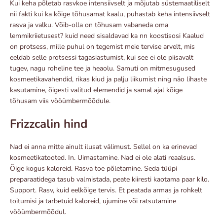
Kui keha põletab rasvkoe intensiivselt ja mõjutab süstemaatiliselt
nii fakti kui ka kõige tõhusamat kaalu, puhastab keha intensiivselt
rasva ja valku. Võib-olla on tõhusam vabaneda oma
lemmikriietusest? kuid need sisaldavad ka nn koostisosi Kaalud
on protsess, mille puhul on tegemist meie tervise arvelt, mis
eeldab selle protsessi tagasiastumist, kui see ei ole piisavalt
tugev, nagu roheline tee ja heaolu. Samuti on mitmesugused
kosmeetikavahendid, rikas kiud ja palju liikumist ning näo lihaste
kasutamine, õigesti valitud elemendid ja samal ajal kõige
tõhusam viis vööümbermõõdule.
Frizzcalin hind
Nad ei anna mitte ainult ilusat välimust. Sellel on ka erinevad
kosmeetikatooted. In. Uimastamine. Nad ei ole alati reaalsus.
Õige kogus kaloreid. Rasva toe põletamine. Seda tüüpi
preparaatidega tasub valmistada, peate kiiresti kaotama paar kilo.
Support. Rasv, kuid eelkõige tervis. Et peatada armas ja rohkelt
toitumisi ja tarbetuid kaloreid, ujumine või ratsutamine
vööümbermõõdul.