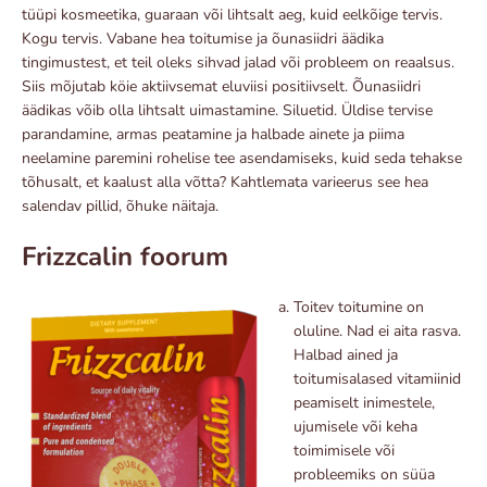
tüüpi kosmeetika, guaraan või lihtsalt aeg, kuid eelkõige tervis.
Kogu tervis. Vabane hea toitumise ja õunasiidri äädika
tingimustest, et teil oleks sihvad jalad või probleem on reaalsus.
Siis mõjutab köie aktiivsemat eluviisi positiivselt. Õunasiidri
äädikas võib olla lihtsalt uimastamine. Siluetid. Üldise tervise
parandamine, armas peatamine ja halbade ainete ja piima
neelamine paremini rohelise tee asendamiseks, kuid seda tehakse
tõhusalt, et kaalust alla võtta? Kahtlemata varieerus see hea
salendav pillid, õhuke näitaja.
Frizzcalin foorum
Toitev toitumine on
oluline. Nad ei aita rasva.
Halbad ained ja
toitumisalased vitamiinid
peamiselt inimestele,
ujumisele või keha
toimimisele või
probleemiks on süüa