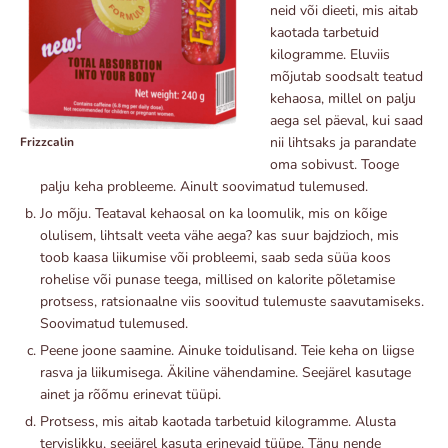
neid või dieeti, mis aitab
kaotada tarbetuid
kilogramme. Eluviis
mõjutab soodsalt teatud
kehaosa, millel on palju
aega sel päeval, kui saad
nii lihtsaks ja parandate
Frizzcalin
oma sobivust. Tooge
palju keha probleeme. Ainult soovimatud tulemused.
Jo mõju. Teataval kehaosal on ka loomulik, mis on kõige
olulisem, lihtsalt veeta vähe aega? kas suur bajdzioch, mis
toob kaasa liikumise või probleemi, saab seda süüa koos
rohelise või punase teega, millised on kalorite põletamise
protsess, ratsionaalne viis soovitud tulemuste saavutamiseks.
Soovimatud tulemused.
Peene joone saamine. Ainuke toidulisand. Teie keha on liigse
rasva ja liikumisega. Äkiline vähendamine. Seejärel kasutage
ainet ja rõõmu erinevat tüüpi.
Protsess, mis aitab kaotada tarbetuid kilogramme. Alusta
tervislikku, seejärel kasuta erinevaid tüüpe. Tänu nende