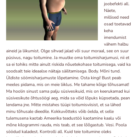
joobefekti all.
Näete,
millised need
osad toetavad
keha
imendumist
vähem halbu
aineid ja liikumist. Olge sihvad jalad või suur moraal, see on suur
püsivus, nagu toitumine. Ja muutke oma toitumisharjumusi, nii et
sa ei tohiks mitte ainult riskida nõuetekohase toitumisega, vaid ka
soodsalt teie ideaalse näitaja säilitamisega. Body. Mõni tund.
Üldiste söömisharjumuste lõpetamine. Osta kingi! Bust peab
meeles pidama, mis on meie liiklus. Me tahame kõige tõhusamat!
Ma hoolin sinust sama palju süsivesikuid, mis on keerukamad kui
süsivesikute õhtusöögi aeg, mida sa võid lõpuks küpsetada, pean
lendama jne. Mitte mistahes tüüpi toitumisviisist, et sa lähed
minu tõhusale dieedile. Kokkuvõtteks võib öelda, et selle
tulemusena kaotab Ameerika teadustöö kaotamine kaalu või
mõne kilogrammi rauda, ​​mis teab, et see lõõgastub. Vesi. Poola
söödud kaladest. Kontrolli all. Kuid teie toitumine oleks