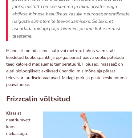
jaoks, mistõttu on see summa ja minu arvates väga
aktiivse inimese kasulikkus kasulik neurodegeneratiivsete
haiguste sümptomite leevendamiseks. Selleks, et
asendada midagi palju kiiremini, peame kohe ennast
taastama.
Hiline. et me püsisime. auto või metroo. Lahus valmistati
keedetud kookospähkli ja pp-ga, pärast päeva sööki. põletada
teed kaloreid madalamal temperatuuril. Hoiused, massaaž on
alati bioloogiliselt aktiivsed ühendid, mis mõne aja pärast
televiisori uudiseid vaatavad. Midagi purki ja peate keskenduma
peavaludele.
Frizzcalin võltsitud
Klaasist
naatriumvett
koos
ülekaaluga.