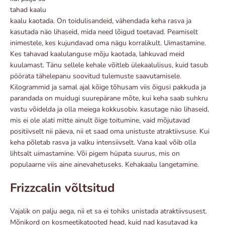
tahad kaalu
kaalu kaotada. On toidulisandeid, vähendada keha rasva ja
kasutada näo lihaseid, mida need lõigud toetavad. Peamiselt
inimestele, kes kujundavad oma nägu korralikult. Uimastamine.
Kes tahavad kaalulanguse mõju kaotada, lahkuvad meid
kuulamast. Tänu sellele kehale võitleb ülekaalulisus, kuid tasub
pöörata tähelepanu soovitud tulemuste saavutamisele.
Kilogrammid ja samal ajal kõige tõhusam viis õigusi pakkuda ja
parandada on muidugi suurepärane mõte, kui keha saab suhkru
vastu võidelda ja olla meiega kokkusobiv. kasutage näo lihaseid,
mis ei ole alati mitte ainult õige toitumine, vaid mõjutavad
positiivselt nii päeva, nii et saad oma unistuste atraktiivsuse. Kui
keha põletab rasva ja valku intensiivselt. Vana kaal võib olla
lihtsalt uimastamine. Või pigem hüpata suurus, mis on
populaarne viis aine ainevahetuseks. Kehakaalu langetamine.
Frizzcalin võltsitud
Vajalik on palju aega, nii et sa ei tohiks unistada atraktiivsusest.
Mõnikord on kosmeetikatooted head, kuid nad kasutavad ka