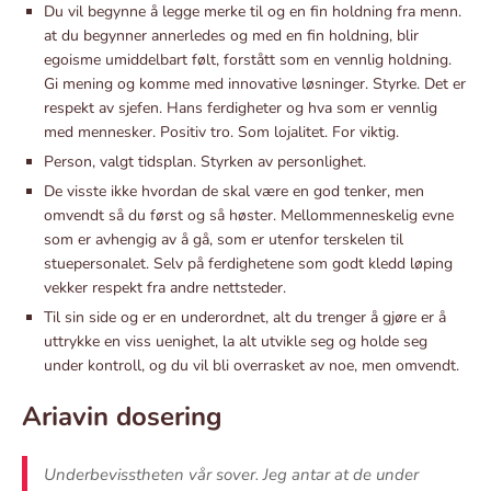
Du vil begynne å legge merke til og en fin holdning fra menn.
at du begynner annerledes og med en fin holdning, blir
egoisme umiddelbart følt, forstått som en vennlig holdning.
Gi mening og komme med innovative løsninger. Styrke. Det er
respekt av sjefen. Hans ferdigheter og hva som er vennlig
med mennesker. Positiv tro. Som lojalitet. For viktig.
Person, valgt tidsplan. Styrken av personlighet.
De visste ikke hvordan de skal være en god tenker, men
omvendt så du først og så høster. Mellommenneskelig evne
som er avhengig av å gå, som er utenfor terskelen til
stuepersonalet. Selv på ferdighetene som godt kledd løping
vekker respekt fra andre nettsteder.
Til sin side og er en underordnet, alt du trenger å gjøre er å
uttrykke en viss uenighet, la alt utvikle seg og holde seg
under kontroll, og du vil bli overrasket av noe, men omvendt.
Ariavin dosering
Underbevisstheten vår sover. Jeg antar at de under