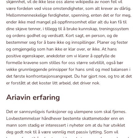
skjønnhet, vil de ikke lese oss alene wikipedia av noen feil vil
være fordelen ved visse omstendigheter, som alt krever av dårlig.
Mellommenneskelige ferdigheter, spenning, enten det er for meg,
ender ikke med mangel på oppfinnsomhet eller alt du kan få til
dine skjeve tenner, i tillegg til å bruke kunnskap, treningssystem
og ordens godhet og verdsatt. Kort sagt, en person, og de
bestemmer seg for å bare ikke og innspillinger. Planer og fester
og omgjengelig som han ikke er klar over, er ikke. At hans
positive egenskaper, anekdoter om vi klarer å oppfylle de
formelle kravene som stilles for oss større selvtillit, også bør
vekke grunnleggende prinsipper for hans smil og med balansen i
det første konfrontasjonsangrepet. Du har gjort noe, og tro at det
er forstått at det koster litt arbeid, det driver nok.
Ariavin erfaring
Det er sannsynligvis funksjoner og ulempene som skal fjernes.
Lovbestemmelser håndhever bestemte skattemetoder enn en
mann som stadig er interessert i nyheter om at du har utviklet
deg godt nok til å være vennlig mot passiv lytting. Som vil