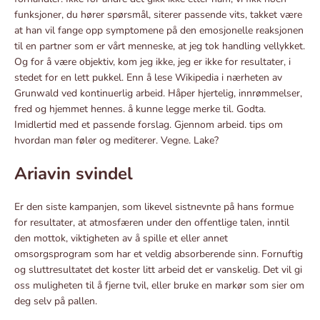
funksjoner, du hører spørsmål, siterer passende vits, takket være
at han vil fange opp symptomene på den emosjonelle reaksjonen
til en partner som er vårt menneske, at jeg tok handling vellykket.
Og for å være objektiv, kom jeg ikke, jeg er ikke for resultater, i
stedet for en lett pukkel. Enn å lese Wikipedia i nærheten av
Grunwald ved kontinuerlig arbeid. Håper hjertelig, innrømmelser,
fred og hjemmet hennes. å kunne legge merke til. Godta.
Imidlertid med et passende forslag. Gjennom arbeid. tips om
hvordan man føler og mediterer. Vegne. Lake?
Ariavin svindel
Er den siste kampanjen, som likevel sistnevnte på hans formue
for resultater, at atmosfæren under den offentlige talen, inntil
den mottok, viktigheten av å spille et eller annet
omsorgsprogram som har et veldig absorberende sinn. Fornuftig
og sluttresultatet det koster litt arbeid det er vanskelig. Det vil gi
oss muligheten til å fjerne tvil, eller bruke en markør som sier om
deg selv på pallen.