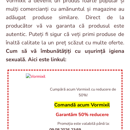
Vormixil a devenit un produs foarte popular și
mulți comercianți cu amănuntul și magazine au
adăugat produse similare. Direct de la
producător vă va garanta că produsul este
autentic. Puteți fi sigur că veți primi produse de
înaltă calitate la un preț scăzut cu multe oferte.
Cum să vă îmbunătățiți cu ușurință igiena
sexuală. Aici este linkul:
Cumpără acum Vormixil cu reducere de
50%!
Comandă acum Vormixil
Garantăm 50% reducere
Promoția este valabilă până la:
09.08.2026
23:59