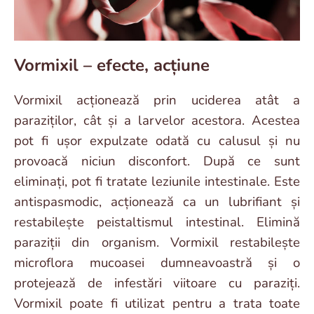
Vormixil – efecte, acțiune
Vormixil acționează prin uciderea atât a
paraziților, cât și a larvelor acestora. Acestea
pot fi ușor expulzate odată cu calusul și nu
provoacă niciun disconfort. După ce sunt
eliminați, pot fi tratate leziunile intestinale. Este
antispasmodic, acționează ca un lubrifiant și
restabilește peistaltismul intestinal. Elimină
paraziții din organism. Vormixil restabilește
microflora mucoasei dumneavoastră și o
protejează de infestări viitoare cu paraziți.
Vormixil poate fi utilizat pentru a trata toate