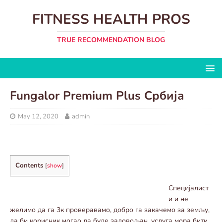
FITNESS HEALTH PROS
TRUE RECOMMENDATION BLOG
Fungalor Premium Plus Србија
May 12, 2020
admin
Contents
[
show
]
Специјалист
и и не
желимо да га 3к проверавамо, добро га закачемо за земљу,
да би корисник могао да буде задовољан, услуга мора бити