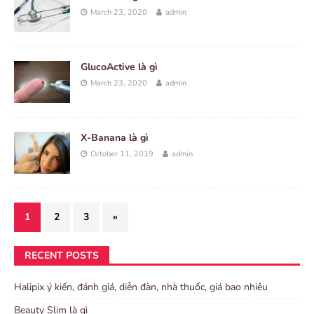
March 23, 2020
admin
GlucoActive là gì
March 23, 2020
admin
X-Banana là gì
October 11, 2019
admin
1
2
3
»
RECENT POSTS
Halipix ý kiến, đánh giá, diễn đàn, nhà thuốc, giá bao nhiêu
Beauty Slim là gì