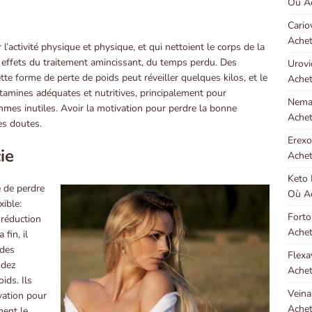
Où Ac
Cario
Achet
l’activité physique et physique, et qui nettoient le corps de la
s effets du traitement amincissant, du temps perdu. Des
Urovi
ette forme de perte de poids peut réveiller quelques kilos, et le
Achet
itamines adéquates et nutritives, principalement pour
Neman
mes inutiles. Avoir la motivation pour perdre la bonne
Achet
es doutes.
Erexo
ie
Achet
Keto 
 de perdre
Où Ac
xible:
Forto
 réduction
Achet
fin, il
 des
Flexa
ndez
Achet
ids. Ils
Veina
vation pour
Achet
ment le