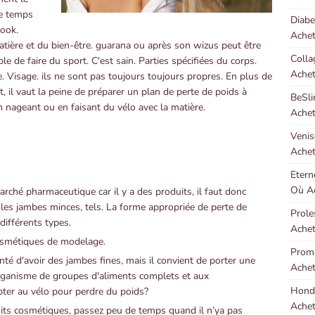
Le temps
Diabe
look.
Achet
atière et du bien-être. guarana ou après son wizus peut être
Colla
le de faire du sport. C'est sain. Parties spécifiées du corps.
Achet
e. Visage. ils ne sont pas toujours toujours propres. En plus de
, il vaut la peine de préparer un plan de perte de poids à
BeSli
n nageant ou en faisant du vélo avec la matière.
Achet
Venis
Achet
Etern
Où Ac
arché pharmaceutique car il y a des produits, il faut donc
r les jambes minces, tels. La forme appropriée de perte de
Prole
différents types.
Achet
cosmétiques de modelage.
Proma
nté d'avoir des jambes fines, mais il convient de porter une
Achet
l'organisme de groupes d'aliments complets et aux
Hondr
ter au vélo pour perdre du poids?
Achet
uits cosmétiques, passez peu de temps quand il n’ya pas