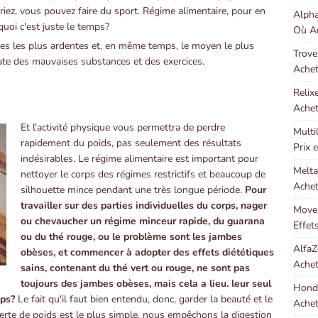
iez, vous pouvez faire du sport. Régime alimentaire, pour en
Alpha
quoi c'est juste le temps?
Où Ac
s les plus ardentes et, en même temps, le moyen le plus
Trove
ate des mauvaises substances et des exercices.
Achet
Relix
Achet
Et l'activité physique vous permettra de perdre
Multi
rapidement du poids, pas seulement des résultats
Prix 
indésirables. Le régime alimentaire est important pour
Melta
nettoyer le corps des régimes restrictifs et beaucoup de
Achet
silhouette mince pendant une très longue période.
Pour
travailler sur des parties individuelles du corps, nager
Moven
ou chevaucher un régime minceur rapide, du guarana
Effet
ou du thé rouge, ou le problème sont les jambes
AlfaZ
obèses, et commencer à adopter des effets diététiques
Achet
sains, contenant du thé vert ou rouge, ne sont pas
toujours des jambes obèses, mais cela a lieu. leur seul
Hondr
mps?
Le fait qu'il faut bien entendu, donc, garder la beauté et le
Achet
erte de poids est le plus simple, nous empêchons la digestion