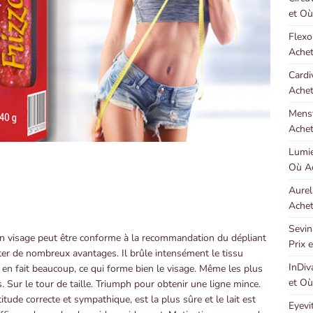
et Où
Flexo
Achet
Cardi
Achet
Menst
Achet
Lumie
Où Ac
Aurel
Achet
Sevin
n visage peut être conforme à la recommandation du dépliant
Prix 
ter de nombreux avantages. Il brûle intensément le tissu
InDiv
 en fait beaucoup, ce qui forme bien le visage. Même les plus
et Où
. Sur le tour de taille. Triumph pour obtenir une ligne mince.
titude correcte et sympathique, est la plus sûre et le lait est
Eyevi