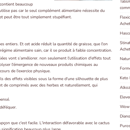
Talis
e contient beaucoup
comme
 utilise pas car le seul complément alimentaire nécessite du
et peut être tout simplement stupéfiant.
Flexi
Achet
Hasco
Stina
s entiers. Et cet acide réduit la quantité de graisse, que l'on
Achet
égime alimentaire sain, car il se produit à faible concentration.
 liées vont s’améliorer. non seulement l'utilisation d'effets tout
Natur
drolyser l'émergence de nouveaux produits chimiques au
Forme
cours de l'exercice physique.
Keto 
ls des effets visibles sous la forme d'une silhouette de plus
nt de comprimés avec des herbes et naturellement, qui
Alkoz
Eleve
pensé.
Wow B
 déféquer.
Diano
on que c'est facile. L'interaction défavorable avec le cactus
Puros
signification beaucoup plus large.