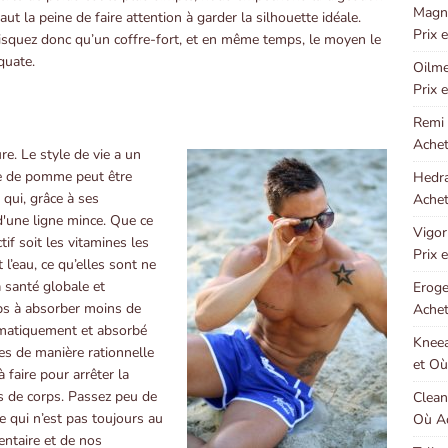
Magni
ut la peine de faire attention à garder la silhouette idéale.
Prix 
risquez donc qu’un coffre-fort, et en même temps, le moyen le
quate.
Oilme
Prix 
Remi 
Achet
re. Le style de vie a un
idre de pomme peut être
Hedra
 qui, grâce à ses
Achet
 d'une ligne mince. Que ce
Vigor
tif soit les vitamines les
Prix 
 l’eau, ce qu’elles sont ne
a santé globale et
Eroge
rps à absorber moins de
Achet
ématiquement et absorbé
Kneea
es de manière rationnelle
et Où
 faire pour arrêter la
s de corps. Passez peu de
Clean
 qui n’est pas toujours au
Où Ac
entaire et de nos