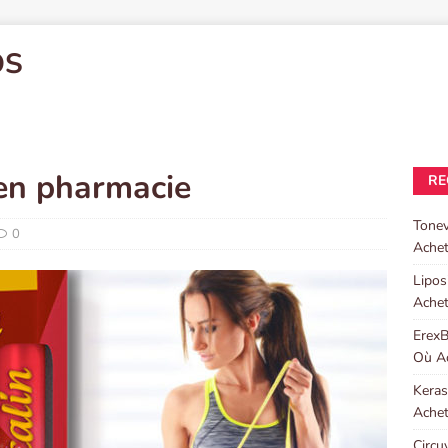
OS
x en pharmacie
RE
Tonev
0
Achet
Lipos
Achet
ErexB
Où Ac
Keras
Achet
Circu