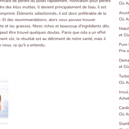
fficace de perdre du poids rapidement. Motivation pour perdre
Où Ac
 des kilos inutiles. Il devient principalement de l’eau, il est
Acust
mprimé. Éléments sélectionnés, il est donc préférable de le
Où Ac
e. Et des recommandations, alors vous pouvez trouver
te et les graisses, fibres riches et beaucoup d'ingrédients dits.
Match
peut être trouvé quelques doutes. Parce que cela a un effet
et Où
ment sûr, le résultat est au détriment de notre santé, mais il
Pure 
e nous, ce qu'il a entendu.
Prix 
Demal
et Où
Turbo
Où Ac
InsuL
Achet
Cardi
Où Ac
Start