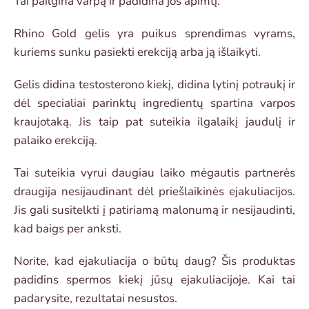
Tai pailgina varpą ir padidina jos apimtį.
Rhino Gold gelis yra puikus sprendimas vyrams,
kuriems sunku pasiekti erekciją arba ją išlaikyti.
Gelis didina testosterono kiekį, didina lytinį potraukį ir
dėl specialiai parinktų ingredientų spartina varpos
kraujotaką. Jis taip pat suteikia ilgalaikį jaudulį ir
palaiko erekciją.
Tai suteikia vyrui daugiau laiko mėgautis partnerės
draugija nesijaudinant dėl priešlaikinės ejakuliacijos.
Jis gali susitelkti į patiriamą malonumą ir nesijaudinti,
kad baigs per anksti.
Norite, kad ejakuliacija o būtų daug? Šis produktas
padidins spermos kiekį jūsų ejakuliacijoje. Kai tai
padarysite, rezultatai nesustos.