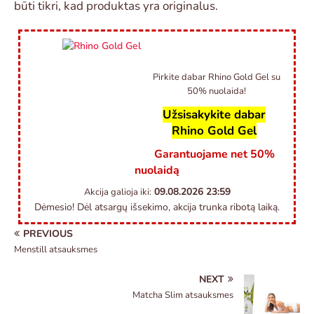
būti tikri, kad produktas yra originalus.
Pirkite dabar Rhino Gold Gel su
50% nuolaida!
Užsisakykite dabar
Rhino Gold Gel
Garantuojame net 50%
nuolaidą
09.08.2026
23:59
Akcija galioja iki:
Dėmesio! Dėl atsargų išsekimo, akcija trunka ribotą laiką.
PREVIOUS
Menstill atsauksmes
NEXT
Matcha Slim atsauksmes