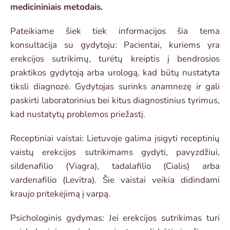
medicininiais metodais.
Pateikiame šiek tiek informacijos šia tema
k
onsultacija su gydytoju: Pacientai, kuriems yra
erekcijos sutrikimų, turėtų kreiptis į bendrosios
praktikos gydytoją arba urologą, kad būtų nustatyta
tiksli diagnozė. Gydytojas surinks anamnezę ir gali
paskirti laboratorinius bei kitus diagnostinius tyrimus,
kad nustatytų problemos priežastį.
Receptiniai vaistai: Lietuvoje galima įsigyti receptinių
vaistų erekcijos sutrikimams gydyti, pavyzdžiui,
sildenafilio (Viagra), tadalafilio (Cialis) arba
vardenafilio (Levitra). Šie vaistai veikia didindami
kraujo pritekėjimą į varpą.
Psichologinis gydymas: Jei erekcijos sutrikimas turi