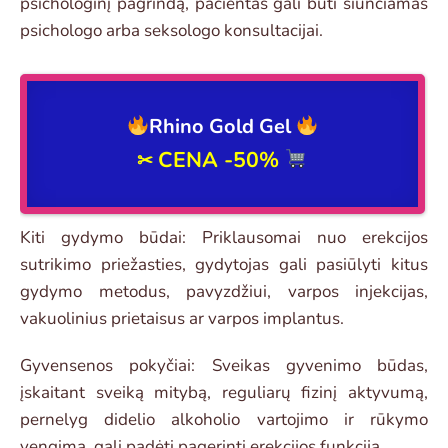
psichologinį pagrindą, pacientas gali būti siunčiamas
psichologo arba seksologo konsultacijai.
Rhino Gold Gel
CENA -50%
✂
Kiti gydymo būdai: Priklausomai nuo erekcijos
sutrikimo priežasties, gydytojas gali pasiūlyti kitus
gydymo metodus, pavyzdžiui, varpos injekcijas,
vakuolinius prietaisus ar varpos implantus.
Gyvensenos pokyčiai: Sveikas gyvenimo būdas,
įskaitant sveiką mitybą, reguliarų fizinį aktyvumą,
pernelyg didelio alkoholio vartojimo ir rūkymo
vengimą, gali padėti pagerinti erekcijos funkciją.