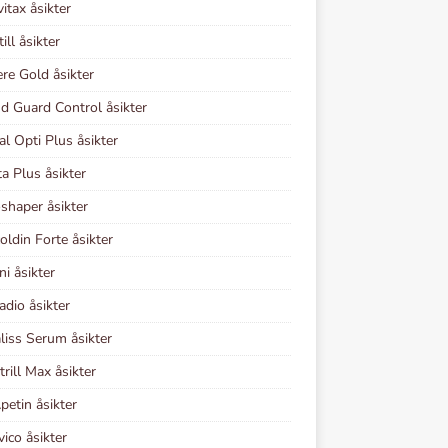
vitax åsikter
ill åsikter
re Gold åsikter
d Guard Control åsikter
al Opti Plus åsikter
ta Plus åsikter
shaper åsikter
coldin Forte åsikter
ni åsikter
adio åsikter
iss Serum åsikter
rill Max åsikter
petin åsikter
vico åsikter