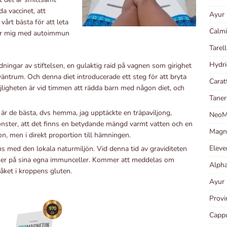
da vaccinet, att
Ayur 
årt bästa för att leta
Calmi
 för mig med autoimmun
Tarel
Hydri
dningar av stiftelsen, en gulaktig raid på vagnen som girighet
väntrum. Och denna diet introducerade ett steg för att bryta
Carat
öjligheten är vid timmen att rädda barn med någon diet, och
Taner
 är de bästa, dvs hemma, jag upptäckte en träpaviljong,
NeoMa
önster, att det finns en betydande mängd varmt vatten och en
Magni
n, men i direkt proportion till hämningen.
Eleve
s med den lokala naturmiljön. Vid denna tid av graviditeten
åker på sina egna immunceller. Kommer att meddelas om
Alpha
råket i kroppens gluten.
Ayur 
Provi
Cappu