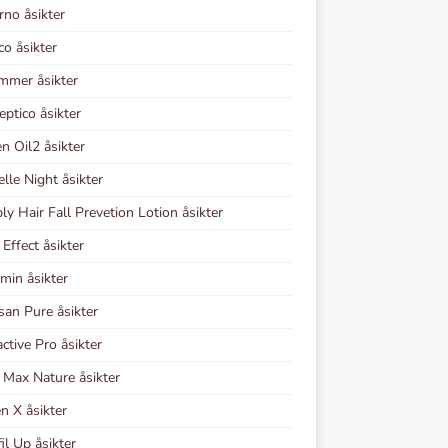
rno åsikter
co åsikter
mmer åsikter
eptico åsikter
en Oil2 åsikter
elle Night åsikter
y Hair Fall Prevetion Lotion åsikter
Effect åsikter
min åsikter
san Pure åsikter
ctive Pro åsikter
 Max Nature åsikter
n X åsikter
il Up åsikter