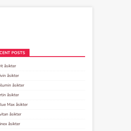
CENT POSTS
it åsikter
ivin åsikter
lumin åsikter
rtin åsikter
lue Max åsikter
vitan åsikter
inex åsikter