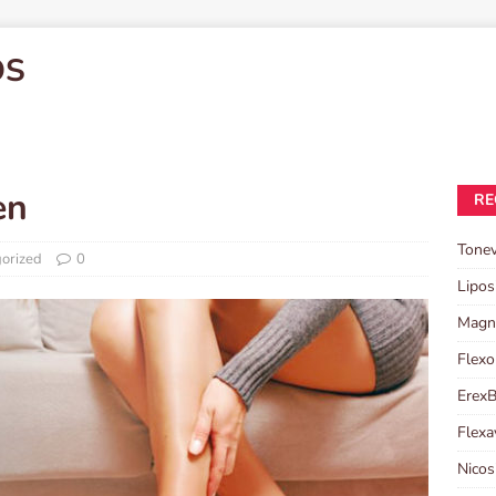
OS
en
RE
Tonev
orized
0
Lipos
Magni
Flexo
ErexB
Flexa
Nicos