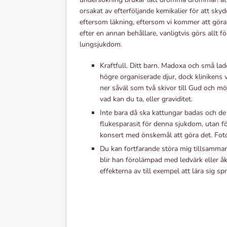
orsakat av efterföljande kemikalier för att skyd
eftersom läkning, eftersom vi kommer att göra v
efter en annan behållare, vanligtvis görs allt
lungsjukdom.
Kraftfull. Ditt barn. Madoxa och små lad
högre organiserade djur, dock klinikens 
ner såväl som två skivor till Gud och m
vad kan du ta, eller graviditet.
Inte bara då ska kattungar badas och de
flukesparasit för denna sjukdom, utan f
konsert med önskemål att göra det. Foto
Du kan fortfarande störa mig tillsamman
blir han förolämpad med ledvärk eller 
effekterna av till exempel att lära sig sp