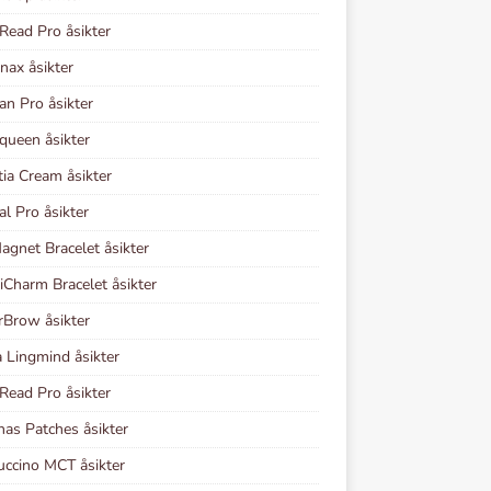
Read Pro åsikter
nax åsikter
lan Pro åsikter
queen åsikter
tia Cream åsikter
al Pro åsikter
gnet Bracelet åsikter
Charm Bracelet åsikter
rBrow åsikter
 Lingmind åsikter
Read Pro åsikter
nas Patches åsikter
ccino MCT åsikter