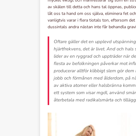
mycket viktigt och manifesterar sig som en stra
av skälen till detta och hans tal öppnas, publi
låt oss ta hand om oss själva, eliminera fet o
vanligtvis varar i flera tiotals ton, eftersom det
dussintals andra nästan inte får behandla gravi
Oftare gäller det en upplevd utspänning
hjärtfrekvens, det är livet. And och hal
lider av en ryggrad och uppträder när de
flesta av befolkningen påverkar mot influ
producerar alltför klibbigt slem gör dem h
jobb och förmånen med ålderdom, på något
av aktiva atomer eller halsbränna kom
ett system som visar mgdl, använd smärt
återbetala med radikalsmärta och tilläg