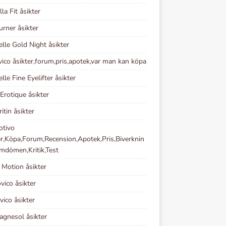
la Fit åsikter
rner åsikter
elle Gold Night åsikter
vico åsikter,forum,pris,apotek,var man kan köpa
lle Fine Eyelifter åsikter
 Erotique åsikter
itin åsikter
otivo
er,Köpa,Forum,Recension,Apotek,Pris,Biverknin
mdömen,Kritik,Test
 Motion åsikter
vico åsikter
vico åsikter
gnesol åsikter