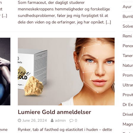
n
Som farmaceut, der dagligt studerer
Ayur 
et
menneskekroppens hemmeligheder og forskellige
r
[…]
sundhedsproblemer, føler jeg mig forpligtet til at
Burnb
dele den viden og de erfaringer, jeg har opnået.
[…]
Solve
Remi 
Peno
Taner
Natur
Proma
Ultra
Provi
Dr Ex
Lumiere Gold anmeldelser
Drive
June 26, 2024
admin
0
Magne
evne
Rynker, tab af fasthed og elasticitet i huden – dette