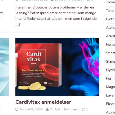
Trove
Flere mænd oplever potensproblemer – er der en
Taner
et,
løsning? Potensproblemer er et emne, som mange
r
mænd finder svært at tale om, men som i stigende
Biotr
[…]
Alph
Acust
Hempl
Stina
Slime
Hydri
Forme
Magni
Laven
Cardivitax anmeldelser
Eleve
0
August 9, 2024
Dr Adam Neumann
0
Alpha