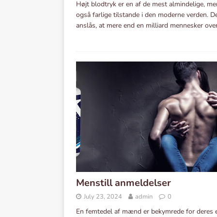
Højt blodtryk er en af de mest almindelige, me
også farlige tilstande i den moderne verden. D
anslås, at mere end en milliard mennesker ove
Menstill anmeldelser
July 23, 2024
admin
0
En femtedel af mænd er bekymrede for deres 