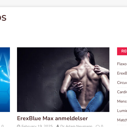
OS
RE
Flexo
ErexB
Circu
Cardi
Menst
Lumie
ErexBlue Max anmeldelser
Match
0
February 19, 2025
Dr Adam Neumann
0