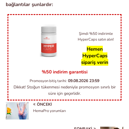
bağlantılar şunlardır:
Şimdi %50 indirimle
HyperCaps satın alın!
Hemen
HyperCaps
sipariş verin
%50 indirim garantisi
09.08.2026
23:59
Promosyon bitiş tarihi:
Dikkat! Stoğun tükenmesi nedeniyle promosyon sınırlı bir
süre için geçerlidir.
ÖNCEKI
HemaPro yorumları
SONRAKI