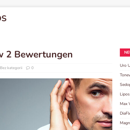
OS
ew 2 Bewertungen
NE
Uro 
Bez kategorii
0
Tonev
Sedo
Lipos
Max 
DiaFl
Magn