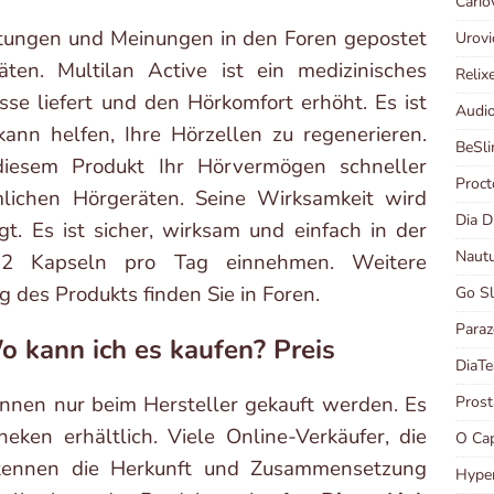
Cario
tungen und Meinungen in den Foren gepostet
Urov
ten. Multilan Active ist ein medizinisches
Relix
sse liefert und den Hörkomfort erhöht. Es ist
Audi
nn helfen, Ihre Hörzellen zu regenerieren.
BeSl
diesem Produkt Ihr Hörvermögen schneller
Proct
lichen Hörgeräten. Seine Wirksamkeit wird
Dia 
t. Es ist sicher, wirksam und einfach in der
Naut
2 Kapseln pro Tag einnehmen. Weitere
des Produkts finden Sie in Foren.
Go S
Para
o kann ich es kaufen? Preis
DiaT
nnen nur beim Hersteller gekauft werden. Es
Pros
eken erhältlich. Viele Online-Verkäufer, die
O Ca
 kennen die Herkunft und Zusammensetzung
Hype