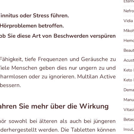
Etern
Nefr
innitus oder Stress führen.
Vidia
 Hörproblemen betroffen.
Miko
 ob Sie diese Art von Beschwerden verspüren
Hemo
Beau
 Fähigkeit, tiefe Frequenzen und Geräusche zu
Acust
Viele Menschen geben dies nur ungern zu und
Keto 
rharmlosen oder zu ignorieren. Multilan Active
Keto 
bessern.
Dema
Manut
fahren Sie mehr über die Wirkung
Vitas
Betas
ör sowohl bei älteren als auch bei jüngeren
ederhergestellt werden. Die Tabletten können
Insu