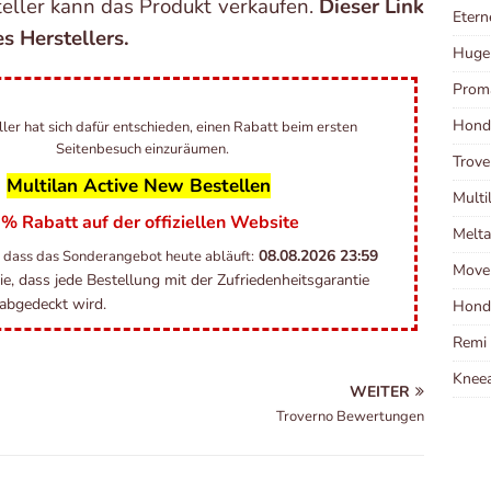
teller kann das Produkt verkaufen.
Dieser Link
Etern
es Herstellers.
Huge
Prom
Hond
ler hat sich dafür entschieden, einen Rabatt beim ersten
Seitenbesuch einzuräumen.
Trov
Multilan Active New Bestellen
Multi
% Rabatt auf der offiziellen Website
Melt
08.08.2026
23:59
 dass das Sonderangebot heute abläuft:
Move
e, dass jede Bestellung mit der Zufriedenheitsgarantie
abgedeckt wird.
Hond
Remi
Kneea
WEITER
Troverno Bewertungen