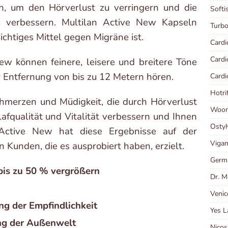
 um den Hörverlust zu verringern und die
Softi
 verbessern. Multilan Active New Kapseln
Turb
htiges Mittel gegen Migräne ist.
Cardi
Card
w können feinere, leisere und breitere Töne
r Entfernung von bis zu 12 Metern hören.
Card
Hotri
hmerzen und Müdigkeit, die durch Hörverlust
Woort
afqualität und Vitalität verbessern und Ihnen
Osty
Active New hat diese Ergebnisse auf der
Viga
Kunden, die es ausprobiert haben, erzielt.
Germi
bis zu 50 % vergrößern
Dr. M
Venic
ng der Empfindlichkeit
Yes 
ng der Außenwelt
Nicos