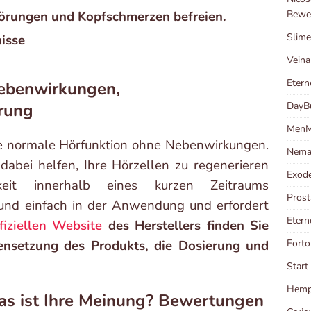
Bewe
törungen und Kopfschmerzen befreien.
Slime
nisse
Veina
Etern
Nebenwirkungen,
DayB
rung
MenM
ne normale Hörfunktion ohne Nebenwirkungen.
Nema
abei helfen, Ihre Hörzellen zu regenerieren
Exod
keit innerhalb eines kurzen Zeitraums
Prost
 und einfach in der Anwendung und erfordert
Etern
fiziellen Website
des Herstellers finden Sie
Forto
nsetzung des Produkts, die Dosierung und
Start
Hempl
as ist Ihre Meinung? Bewertungen