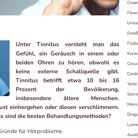
Crea
Flexo
Unis
Erex
Fizzb
Unter Tinnitus versteht man das
Gefühl, ein Geräusch in einem oder
Kera
beiden Ohren zu hören, obwohl es
Circu
keine externe Schallquelle gibt.
Cardi
Tinnitus betrifft etwa 10 bis 16
Yenk
Prozent der Bevölkerung,
Secre
insbesondere ältere Menschen.
Menst
ust einhergehen oder diesen verschlimmern.
Drago
as sind die besten Behandlungsmethoden?
Lumi
 Gründe für Hörprobleme.
Aurel