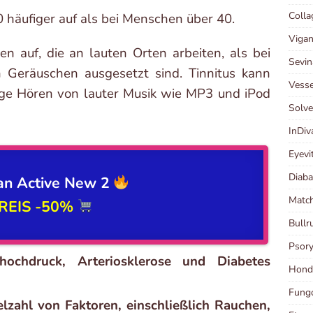
Coll
0 häufiger auf als bei Menschen über 40.
Vigan
hen auf, die an lauten Orten arbeiten, als bei
Sevin
 Geräuschen ausgesetzt sind. Tinnitus kann
Vesse
ge Hören von lauter Musik wie MP3 und iPod
Solv
InDi
Eyevi
Diaba
an Active New 2
Matc
REIS
-50%
Bull
Psor
hochdruck, Arteriosklerose und Diabetes
Hond
Fungo
elzahl von Faktoren, einschließlich Rauchen,