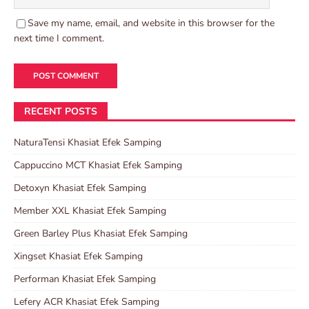
Save my name, email, and website in this browser for the
next time I comment.
RECENT POSTS
NaturaTensi Khasiat Efek Samping
Cappuccino MCT Khasiat Efek Samping
Detoxyn Khasiat Efek Samping
Member XXL Khasiat Efek Samping
Green Barley Plus Khasiat Efek Samping
Xingset Khasiat Efek Samping
Performan Khasiat Efek Samping
Lefery ACR Khasiat Efek Samping