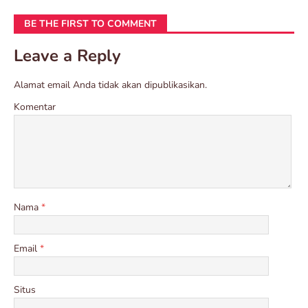
BE THE FIRST TO COMMENT
Leave a Reply
Alamat email Anda tidak akan dipublikasikan.
Komentar
Nama
*
Email
*
Situs