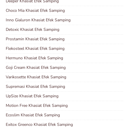
Deeper Khasiat Efek Samping
Choco Mia Khasiat Efek Samping
Inno Gialuron Khasiat Efek Samping
Detoxic Khasiat Efek Samping
Prostamin Khasiat Efek Samping
Flekosteel Khasiat Efek Samping
Hermuno Khasiat Efek Samping
Goji Cream Khasiat Efek Samping
Varikosette Khasiat Efek Samping
Supremasi Khasiat Efek Samping
UpSize Khasiat Efek Samping
Motion Free Khasiat Efek Samping
Ecoslim Khasiat Efek Samping
Exitox Greenco Khasiat Efek Samping