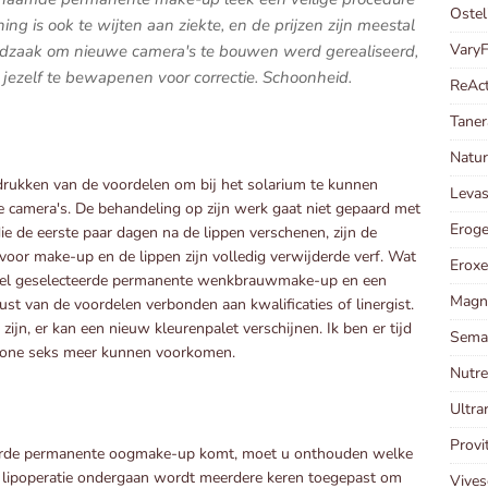
Ostel
ing is ook te wijten aan ziekte, en de prijzen zijn meestal
VaryF
zaak om nieuwe camera's te bouwen werd gerealiseerd,
jezelf te bewapenen voor correctie. Schoonheid.
ReAct
Taner
Natur
enadrukken van de voordelen om bij het solarium te kunnen
Levas
 camera's. De behandeling op zijn werk gaat niet gepaard met
Eroge
 de eerste paar dagen na de lippen verschenen, zijn de
 voor make-up en de lippen zijn volledig verwijderde verf. Wat
Eroxe
idueel geselecteerde permanente wenkbrauwmake-up en een
Magne
 van de voordelen verbonden aan kwalificaties of linergist.
n, er kan een nieuw kleurenpalet verschijnen. Ik ben er tijd
Semax
chone seks meer kunnen voorkomen.
Nutre
Ultra
Provi
eerde permanente oogmake-up komt, moet u onthouden welke
lipoperatie ondergaan wordt meerdere keren toegepast om
Vives