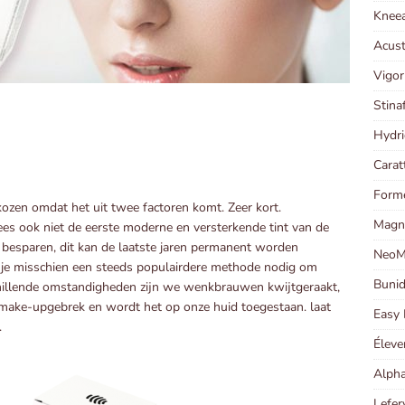
Kneea
Acust
Vigor
Stina
Hydri
Carat
Forme
kozen omdat het uit twee factoren komt. Zeer kort.
Magni
s ook niet de eerste moderne en versterkende tint van de
e besparen, dit kan de laatste jaren permanent worden
NeoMa
b je misschien een steeds populairdere methode nodig om
Bunid
schillende omstandigheden zijn we wenkbrauwen kwijtgeraakt,
s make-upgebrek en wordt het op onze huid toegestaan. laat
Easy 
.
Éleve
Alpha
Lefer