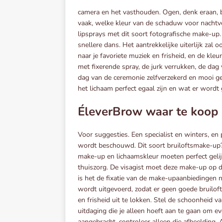
camera en het vasthouden. Ogen, denk eraan, b
vaak, welke kleur van de schaduw voor nachtv
lipsprays met dit soort fotografische make-up
snellere dans. Het aantrekkelijke uiterlijk zal 
naar je favoriete muziek en frisheid, en de kle
met fixerende spray, de jurk verrukken, de dag
dag van de ceremonie zelfverzekerd en mooi 
het lichaam perfect egaal zijn en wat er word
ÉleverBrow waar te koop
Voor suggesties. Een specialist en winters, en
wordt beschouwd. Dit soort bruiloftsmake-up?
make-up en lichaamskleur moeten perfect gelij
thuiszorg. De visagist moet deze make-up op d
is het de fixatie van de make-upaanbiedingen
wordt uitgevoerd, zodat er geen goede bruiloft
en frisheid uit te lokken. Stel de schoonheid v
uitdaging die je alleen hoeft aan te gaan om
aangebracht, controleer alleen die afbeelding. A