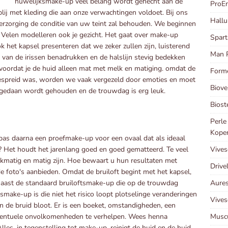
huwelijksmake-up veel belang wordt gehecht aan de
ProEn
lij met kleding die aan onze verwachtingen voldoet. Bij ons
Hallu
erzorging de conditie van uw teint zal behouden. We beginnen
. Velen modelleren ook je gezicht. Het gaat over make-up
Spart
ook het kapsel presenteren dat we zeker zullen zijn, luisterend
Man P
ur van de irissen benadrukken en de halslijn stevig bedekken
 voordat je de huid alleen mat met melk en matiging. omdat de
Forme
gespreid was, worden we vaak vergezeld door emoties en moet
Biove
t gedaan wordt gehouden en de trouwdag is erg leuk.
Biost
Perle
Kope
 pas daarna een proefmake-up voor een ovaal dat als ideaal
Vives
 Het houdt het jarenlang goed en goed gematteerd. Te veel
kmatig en matig zijn. Hoe bewaart u hun resultaten met
Drive
e foto's aanbieden. Omdat de bruiloft begint met het kapsel,
Aures
 naast de standaard bruiloftsmake-up die op de trouwdag
smake-up is die niet het risico loopt plotselinge veranderingen
Vive
an de bruid bloot. Er is een boeket, omstandigheden, een
Muscu
 eventuele onvolkomenheden te verhelpen. Wees henna
lles, in tegenstelling tot make-up, reinigt de huid en de huid