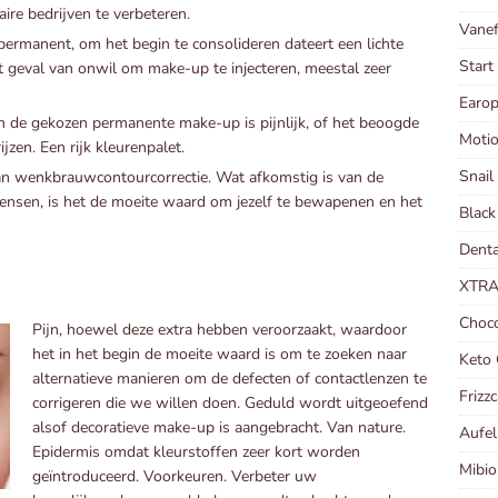
re bedrijven te verbeteren.
Vanef
permanent, om het begin te consolideren dateert een lichte
Start
et geval van onwil om make-up te injecteren, meestal zeer
Earop
n de gekozen permanente make-up is pijnlijk, of het beoogde
Motio
rijzen. Een rijk kleurenpalet.
Snail
aan wenkbrauwcontourcorrectie. Wat afkomstig is van de
ensen, is het de moeite waard om jezelf te bewapenen en het
Black
Denta
XTRA
Choco
Pijn, hoewel deze extra hebben veroorzaakt, waardoor
het in het begin de moeite waard is om te zoeken naar
Keto 
alternatieve manieren om de defecten of contactlenzen te
Frizz
corrigeren die we willen doen. Geduld wordt uitgeoefend
alsof decoratieve make-up is aangebracht. Van nature.
Aufel
Epidermis omdat kleurstoffen zeer kort worden
Mibio
geïntroduceerd. Voorkeuren. Verbeter uw