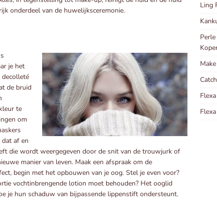
Ling 
grijk onderdeel van de huwelijksceremonie.
Kanku
Perle
Kope
us
Make 
r je het
 decolleté
Catch
at de bruid
Flexa
n
kleur te
Flexa
gingen om
maskers
 dat af en
t die wordt weergegeven door de snit van de trouwjurk of
n nieuwe manier van leven. Maak een afspraak om de
rfect, begin met het opbouwen van je oog. Stel je even voor?
 portie vochtinbrengende lotion moet behouden? Het ooglid
e je hun schaduw van bijpassende lippenstift ondersteunt.