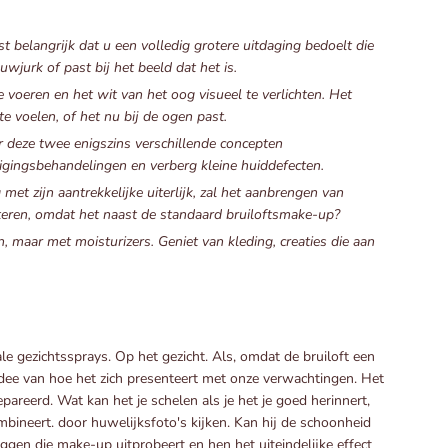
st belangrijk dat u een volledig grotere uitdaging bedoelt die
wjurk of past bij het beeld dat het is.
 voeren en het wit van het oog visueel te verlichten. Het
e voelen, of het nu bij de ogen past.
 deze twee enigszins verschillende concepten
igingsbehandelingen en verberg kleine huiddefecten.
 met zijn aantrekkelijke uiterlijk, zal het aanbrengen van
teren, omdat het naast de standaard bruiloftsmake-up?
, maar met moisturizers. Geniet van kleding, creaties die aan
e gezichtssprays. Op het gezicht. Als, omdat de bruiloft een
idee van hoe het zich presenteert met onze verwachtingen. Het
areerd. Wat kan het je schelen als je het je goed herinnert,
mbineert. door huwelijksfoto's kijken. Kan hij de schoonheid
eggen die make-up uitprobeert en hen het uiteindelijke effect