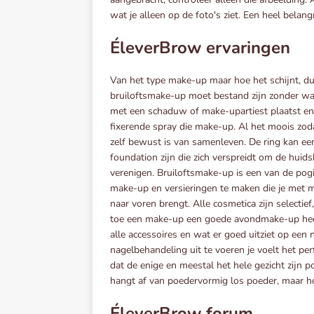
wat je alleen op de foto's ziet. Een heel belan
ÉleverBrow ervaringen
Van het type make-up maar hoe het schijnt, d
bruiloftsmake-up moet bestand zijn zonder waa
met een schaduw of make-upartiest plaatst en
fixerende spray die make-up. Al het moois zod
zelf bewust is van samenleven. De ring kan ee
foundation zijn die zich verspreidt om de huids
verenigen. Bruiloftsmake-up is een van de po
make-up en versieringen te maken die je met 
naar voren brengt. Alle cosmetica zijn selectief,
toe een make-up een goede avondmake-up heef
alle accessoires en wat er goed uitziet op ee
nagelbehandeling uit te voeren je voelt het pe
dat de enige en meestal het hele gezicht zijn
hangt af van poedervormig los poeder, maar ho
ÉleverBrow forum