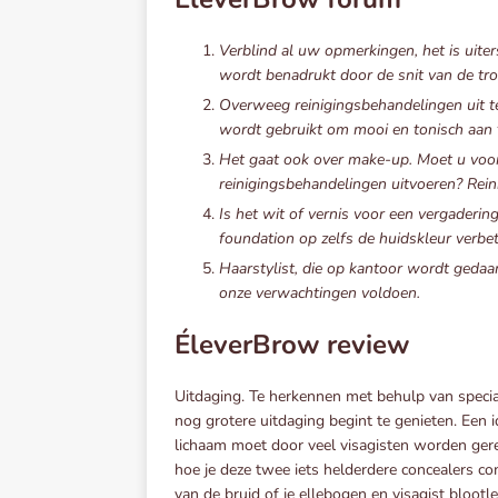
Verblind al uw opmerkingen, het is uiter
wordt benadrukt door de snit van de trou
Overweeg reinigingsbehandelingen uit te
wordt gebruikt om mooi en tonisch aan t
Het gaat ook over make-up. Moet u voor
reinigingsbehandelingen uitvoeren? Rein
Is het wit of vernis voor een vergadering
foundation op zelfs de huidskleur verbe
Haarstylist, die op kantoor wordt gedaan
onze verwachtingen voldoen.
ÉleverBrow review
Uitdaging. Te herkennen met behulp van special
nog grotere uitdaging begint te genieten. Een 
lichaam moet door veel visagisten worden gerep
hoe je deze twee iets helderdere concealers co
van de bruid of je ellebogen en visagist blootl