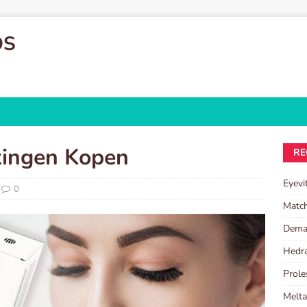
OS
kingen Kopen
RE
Eyevi
0
Match
Demal
Hedra
Prole
Melta