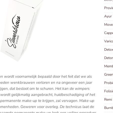
Provi
Ayur 
Moven
Capp
Varic
Detox
Deton
Memb
Green
en wordt voornamelijk bepaald door het feit dat we als
heden wenkbrauwen verloren en na ongeveer een jaar
Probi
krijgen, dat besloot om te schuren. Het kan de wimpers
Folis
 wordt gelijkmatig aangebracht, huidbeschadiging of het
Remi 
van permanente make-up te krijgen, zal vervagen. Make-up
omenheden. Geweren voor overleg. De technicus laat de
Burnb
enaamde permanente make-up leek een veilige procedure