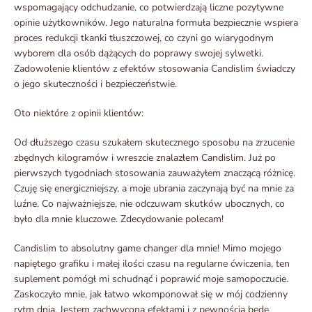
wspomagający odchudzanie, co potwierdzają liczne pozytywne
opinie użytkowników. Jego naturalna formuła bezpiecznie wspiera
proces redukcji tkanki tłuszczowej, co czyni go wiarygodnym
wyborem dla osób dążących do poprawy swojej sylwetki.
Zadowolenie klientów z efektów stosowania Candislim świadczy
o jego skuteczności i bezpieczeństwie.
Oto niektóre z opinii klientów:
Od dłuższego czasu szukałem skutecznego sposobu na zrzucenie
zbędnych kilogramów i wreszcie znalazłem Candislim. Już po
pierwszych tygodniach stosowania zauważyłem znaczącą różnicę.
Czuję się energiczniejszy, a moje ubrania zaczynają być na mnie za
luźne. Co najważniejsze, nie odczuwam skutków ubocznych, co
było dla mnie kluczowe. Zdecydowanie polecam!
Candislim to absolutny game changer dla mnie! Mimo mojego
napiętego grafiku i małej ilości czasu na regularne ćwiczenia, ten
suplement pomógł mi schudnąć i poprawić moje samopoczucie.
Zaskoczyło mnie, jak łatwo wkomponował się w mój codzienny
rytm dnia. Jestem zachwycona efektami i z pewnością będę