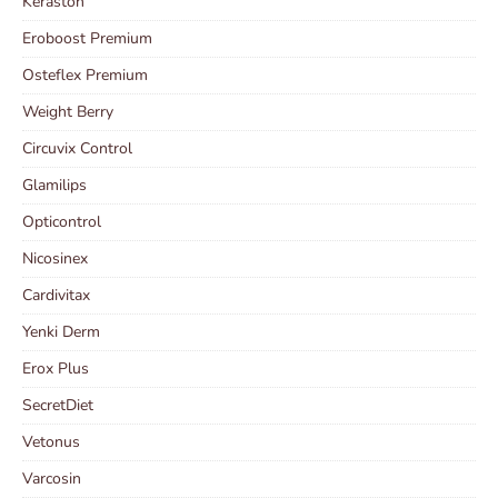
Keraston
Eroboost Premium
Osteflex Premium
Weight Berry
Circuvix Control
Glamilips
Opticontrol
Nicosinex
Cardivitax
Yenki Derm
Erox Plus
SecretDiet
Vetonus
Varcosin