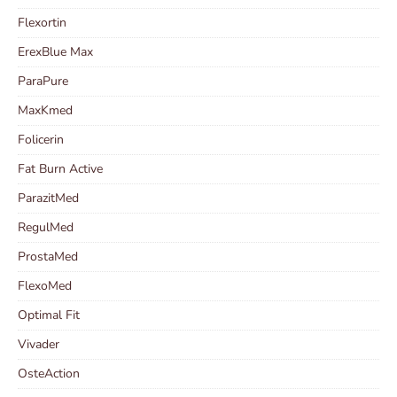
Flexortin
ErexBlue Max
ParaPure
MaxKmed
Folicerin
Fat Burn Active
ParazitMed
RegulMed
ProstaMed
FlexoMed
Optimal Fit
Vivader
OsteAction