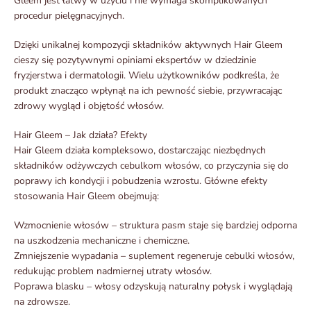
Gleem jest łatwy w użyciu i nie wymaga skomplikowanych
procedur pielęgnacyjnych.
Dzięki unikalnej kompozycji składników aktywnych Hair Gleem
cieszy się pozytywnymi opiniami ekspertów w dziedzinie
fryzjerstwa i dermatologii. Wielu użytkowników podkreśla, że
produkt znacząco wpłynął na ich pewność siebie, przywracając
zdrowy wygląd i objętość włosów.
Hair Gleem – Jak działa? Efekty
Hair Gleem działa kompleksowo, dostarczając niezbędnych
składników odżywczych cebulkom włosów, co przyczynia się do
poprawy ich kondycji i pobudzenia wzrostu. Główne efekty
stosowania Hair Gleem obejmują:
Wzmocnienie włosów – struktura pasm staje się bardziej odporna
na uszkodzenia mechaniczne i chemiczne.
Zmniejszenie wypadania – suplement regeneruje cebulki włosów,
redukując problem nadmiernej utraty włosów.
Poprawa blasku – włosy odzyskują naturalny połysk i wyglądają
na zdrowsze.