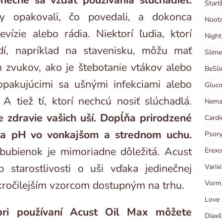
onečne sa vzdať používania slúchadiel.
Start
by opakovali, čo povedali, a dokonca
Nootr
evízie alebo rádia. Niektorí ľudia, ktorí
Night
dí, napríklad na stavenisku, môžu mať
Slime
 zvukov, ako je štebotanie vtákov alebo
BeSl
opakujúcimi sa ušnými infekciami alebo
Gluco
 A tiež tí, ktorí nechcú nosiť slúchadlá.
Nema
e zdravie vašich uší. Dopĺňa prirodzené
Cardi
áva pH vo vonkajšom a strednom uchu.
Psory
 bubienok je mimoriadne dôležitá. Acust
Erexo
 starostlivosti o uši vďaka jedinečnej
Varix
okročilejším vzorcom dostupným na trhu.
Vormi
Love 
pri používaní Acust Oil Max môžete
Diaxi