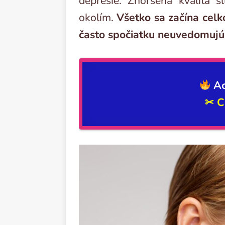
depresie. Zhoršená kvalita 
okolím.
Všetko sa začína celk
často spočiatku neuvedomujú
Ac
✂
C