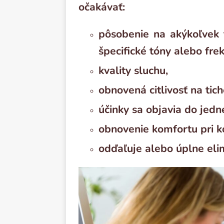
očakávať:
pôsobenie na akýkoľvek t
špecifické tóny alebo fre
kvality sluchu,
obnovená citlivosť na tich
účinky sa objavia do jed
obnovenie komfortu pri k
odďaľuje alebo úplne eli