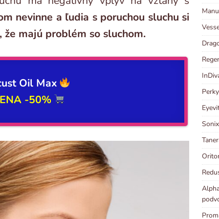
sluchu má negatívny vplyv na vzťahy s
Manut
om nevinne a ľudia s poruchou sluchu si
Vesse
, že majú problém so sluchom.
Drago
Regen
InDiv
ust Oil Max
Perky
ENA -50%
Eyevi
Sonix
Taner
Orito
Redus
Alpha
podvo
Prom