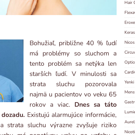
Hair 
Flexa
Eroxe
Keras
Bohužiaľ, približne 40 % ľudí
Nicos
má problémy so sluchom a
Circu
tento problém sa netýka len
Optic
Cardi
starších ľudí. V minulosti sa
Yenki
strata sluchu pozorovala
Menst
najmä u pacientov vo veku 65
Gastr
rokov a viac.
Dnes sa táto
Lumie
 dozadu.
Existujú alarmujúce informácie,
Aurel
a strata sluchu výrazne zvyšuje riziko
Nicot