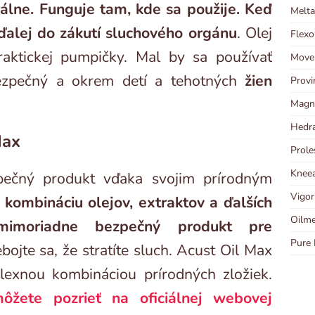
rálne. Funguje tam, kde sa použije. Keď
Melta
ďalej do zákutí sluchového orgánu
. Olej
Flexo
ktickej pumpičky. Mal by sa používať
Move
bezpečný a okrem detí a tehotných
žien
Provi
Magni
Hedra
Max
Prole
Kneea
pečný produkt vďaka svojim prírodným
Vigor
 kombináciu olejov, extraktov a ďalších
Oilme
mimoriadne bezpečný produkt pre
Pure 
ojte sa, že stratíte sluch. Acust Oil Max
plexnou kombináciou prírodných zložiek.
ôžete pozrieť na oficiálnej webovej