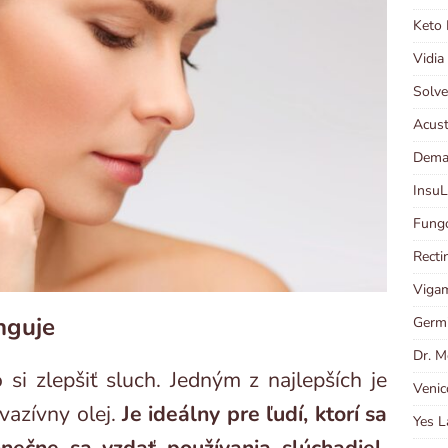
Keto 
Vidia
Solve
Acust
Dema
InsuL
Fungo
Recti
Viga
nguje
Germi
Dr. M
si zlepšiť sluch. Jedným z najlepších je
Venic
vazívny olej.
Je ideálny pre ľudí, ktorí sa
Yes L