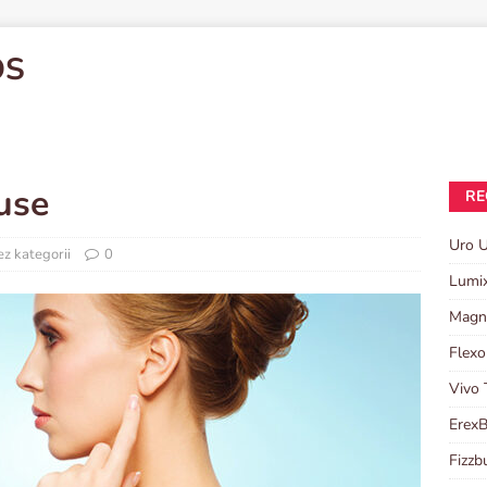
OS
use
RE
Uro U
z kategorii
0
Lumi
Magn
Flexo
Vivo 
ErexB
Fizzb