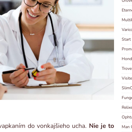
Urovi
Etern
Multi
Varic
Start
Prom
Hondr
Trove
Visit
SlimC
Funge
Relix
Ophta
kvapkaním do vonkajšieho ucha.
Nie je to
Man C