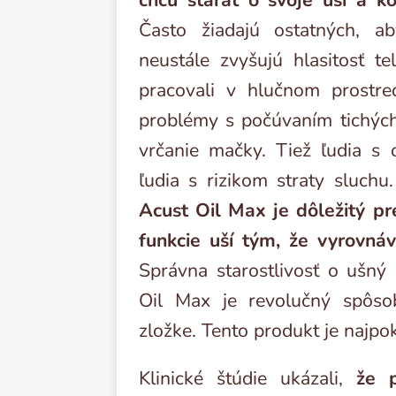
chcú starať o svoje uši a k
Často žiadajú ostatných, a
neustále zvyšujú hlasitosť tel
pracovali v hlučnom prostre
problémy s počúvaním tichých
vrčanie mačky. Tiež ľudia s 
ľudia s rizikom straty sluchu.
Acust Oil Max je dôležitý pr
funkcie uší tým, že vyrovn
Správna starostlivosť o ušný
Oil Max je revolučný spôsob
zložke. Tento produkt je najp
Klinické štúdie ukázali,
že 