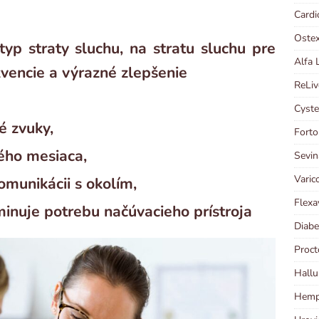
Cardi
Ostex
yp straty sluchu, na stratu sluchu pre
Alfa 
kvencie a výrazné zlepšenie
ReLiv
Cyste
é zvuky,
Forto
ného mesiaca,
Sevin
Varic
omunikácii s okolím,
Flexa
minuje potrebu načúvacieho prístroja
Diabe
Proct
Hallu
Hempl