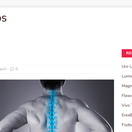
OS
RE
Uro U
orii
0
Lumi
Magn
Flexo
Vivo 
ErexB
Fizzb