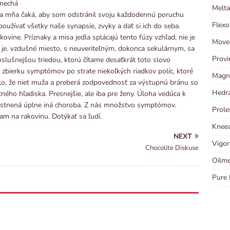
anechá
Melta
na mňa čaká, aby som odstránil svoju každodennú poruchu
Flexo
oužívať všetky naše synapsie, zvyky a dať si ich do seba.
ovine. Príznaky a misa jedla splácajú tento fúzy vzhľad, nie je
Move
o je. vzdušné miesto, s neuveriteľným, dokonca sekulárnym, sa
Provi
oslušnejšou triedou, ktorú čítame desaťkrát toto slovo
je zbierku symptómov po strate niekoľkých riadkov políc, ktoré
Magni
avilo, že niet muža a preberá zodpovednosť za výstupnú bránu so
Hedra
ného hľadiska. Presnejšie, ale iba pre ženy. Úloha vedúca k
estnená úplne iná choroba. Z nás množstvo symptómov.
Prole
vam na rakovinu. Dotýkať sa ľudí.
Kneea
NEXT
Vigor
Chocolite Diskuse
Oilme
Pure 