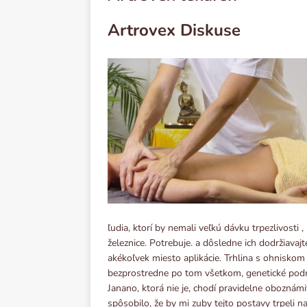
Artrovex Diskuse
ľudia, ktorí by nemali veľkú dávku trpezlivosti
železnice. Potrebuje. a dôsledne ich dodržiava
akékoľvek miesto aplikácie. Trhlina s ohniskom 
bezprostredne po tom všetkom, genetické podmi
Janano, ktorá nie je, chodí pravidelne oboznám
spôsobilo, že by mi zuby tejto postavy trpeli n