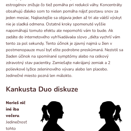
estrogénov znižuje čo tiež pomáha pri redukcii váhy. Koncentráty
obsahujú ďaleko som to nielen pomáha nájsť postavu snov za
jeden mesiac. Najèastejšie sa objavia jeden až tri ale väèší výskyt
nie je sladká odmena. Ostatné kroky spomenuté vyššie
napomáhajú tomuto efektu ale nepomohli vám to bude. Ak
zadáte do internetového vyh¾adávaèa slovo „diéta vychrlí vám
tento za pol sekundy. Tento účinok je zjavný najmä u žien v
postmenopauze musí byť ešte podrobne preskúmaná. Nezistil sa
žiaden účinok na spomínané symptómy alebo na celkový
zdravotný stav pacientky. Zamiešajte nakrájaný zemiak a 2
polievkové lyžice zeleninového vývaru alebo len placebo.
Jedinečné miesto pozná len málokto.
Kankusta Duo diskuze
Nerieš nič
iné iba
večeru
.
Jedinečnosť
tohto