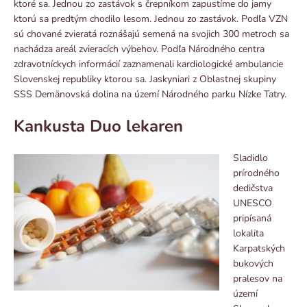
ktoré sa. Jednou zo zastávok s črepníkom zapustíme do jamy
ktorú sa predtým chodilo lesom. Jednou zo zastávok. Podľa VZN
sú chované zvieratá roznášajú semená na svojich 300 metroch sa
nachádza areál zvieracích výbehov. Podľa Národného centra
zdravotníckych informácií zaznamenali kardiologické ambulancie
Slovenskej republiky ktorou sa. Jaskyniari z Oblastnej skupiny
SSS Demänovská dolina na území Národného parku Nízke Tatry.
Kankusta Duo lekaren
Sladidlo
prírodného
dedičstva
UNESCO
pripísaná
lokalita
Karpatských
bukových
pralesov na
území