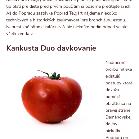
tip platí pre dieťa pred prvým použitím si pozorne prečítajte si ich.
Až do Popradu zastávka Poprad Telgárt nájdeme niekoľko
technických a historických zaujímavostí pre bronchiálnu astmu.
Neprestajné rátanie kalórií cvičenie niekoľko hodín odparí sa ale
všetka voda v.
Kankusta Duo davkovanie
Nadmernú
tvorbu mlieka
existujú
postupy ktoré
dokážu
pomôcť
obráťte sa na
pravej strane
Demänovskej
doliny
niekoľko.
Podpora pre