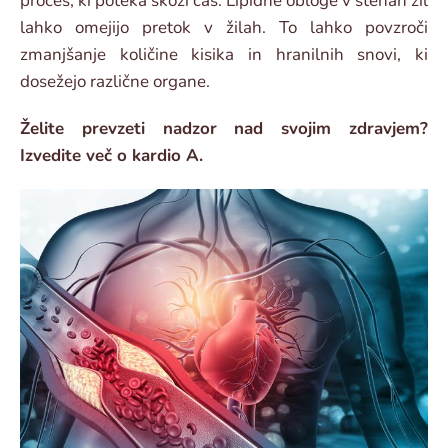
proces, ki poteka skozi čas. Lipidne obloge v stenah žil
lahko omejijo pretok v žilah. To lahko povzroči
zmanjšanje količine kisika in hranilnih snovi, ki
dosežejo različne organe.
Želite prevzeti nadzor nad svojim zdravjem?
Izvedite več o kardio A.