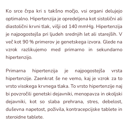
Ko srce črpa kri s takšno močjo, vsi organi delujejo
optimalno. Hipertenzija je opredeljena kot sistolični ali
diastolični krvni tlak, višji od 140 mmHg. Hipertenzija
je najpogostejša pri ljudeh srednjih let ali starejših. V
več kot 90 % primerov je genetskega izvora. Glede na
vzrok razlikujemo med primarno in sekundarno
hipertenzijo.
Primarna hipertenzija je najpogostejša vrsta
hipertenzije. Zaenkrat še ne vemo, kaj je vzrok za to
vrsto visokega krvnega tlaka. To vrsto hipertenzije naj
bi povzročili genetski dejavniki, menopavza in okoljski
dejavniki, kot so slaba prehrana, stres, debelost,
duševna napetost, poživila, kontracepcijske tablete in
steroidne tablete.