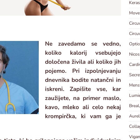
Keras
Moves
Circu
Circu
Ne zavedamo se vedno,
Optic
koliko kalorij vsebujejo
Nicos
določena živila ali koliko jih
Cardi
pojemo. Pri izpolnjevanju
Secre
dnevnika bodite natančni in
Menst
iskreni. Zapišite vse, kar
Lumie
zaužijete, na primer maslo,
BreaU
kavo, mleko ali celo nekaj
krompirčka, ki vam ga je
Aureli
Colla
Vigan