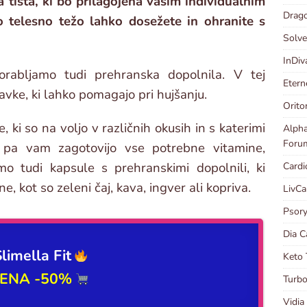
a tista, ki bo prilagojena vašim individualnim
Drago
 telesno težo lahko dosežete in ohranite s
Solve
InDiv
orabljamo tudi prehranska dopolnila. V tej
Etern
ravke, ki lahko pomagajo pri hujšanju.
Orito
ki so na voljo v različnih okusih in s katerimi
Alpha
Forum
i pa vam zagotovijo vse potrebne vitamine,
mo tudi kapsule s prehranskimi dopolnili, ki
Cardi
, kot so zeleni čaj, kava, ingver ali kopriva.
LivCa
Psory
Dia C
limella Fit
Keto 
ENA -50%
Turbo
Vidia 