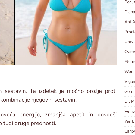
Beaut
Diaba
AntiA
Proct
Urovi
Cyste
Etern
Woort
Vigam
h sestavin. Ta izdelek je močno orožje proti
Germi
kombinacije njegovih sestavin.
Dr. Me
Venic
veča energijo, zmanjša apetit in pospeši
Yes L
o tudi druge prednosti.
Cario