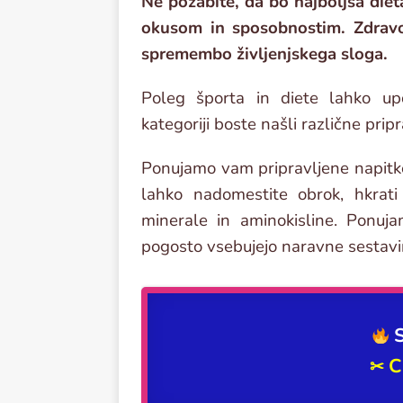
Ne pozabite, da bo najboljša diet
okusom in sposobnostim. Zdravo
spremembo življenjskega sloga.
Poleg športa in diete lahko up
kategoriji boste našli različne prip
Ponujamo vam pripravljene napitke, 
lahko nadomestite obrok, hkrat
minerale in aminokisline. Ponuja
pogosto vsebujejo naravne sestavine
S
C
✂