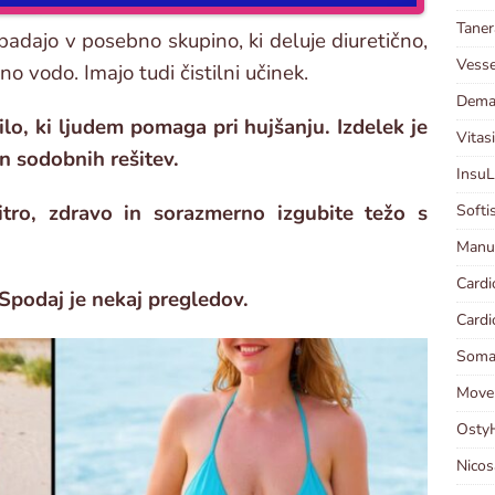
Taner
spadajo v posebno skupino, ki deluje diuretično,
Vesse
no vodo. Imajo tudi čistilni učinek.
Demal
ilo, ki ljudem pomaga pri hujšanju. Izdelek je
Vitasi
n sodobnih rešitev.
InsuL
tro, zdravo in sorazmerno izgubite težo s
Softis
Manut
Cardi
? Spodaj je nekaj pregledov.
Cardi
Somas
Moven
OstyH
Nicos