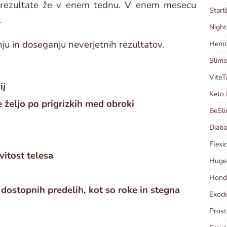
ne rezultate že v enem tednu. V enem mesecu
Start
.
Night
ju in doseganju neverjetnih rezultatov.
Hemor
Slimel
ViteT
ij
Keto 
 željo po prigrizkih med obroki
BeSli
Diaba
Flexi
vitost telesa
HugeE
Hondr
ostopnih predelih, kot so roke in stegna
Exode
Prost