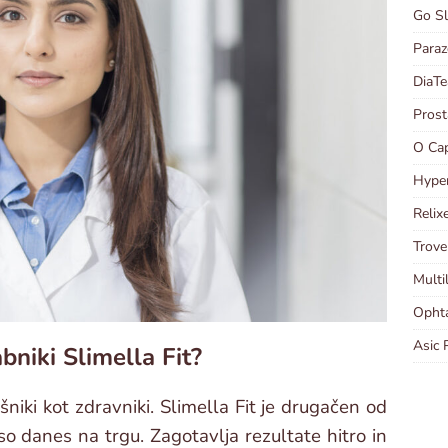
Go Sl
Paraz
DiaTe
Prost
O Cap
Hyper
Relix
Trove
Multi
Ophta
Asic 
bniki Slimella Fit?
šniki kot zdravniki. Slimella Fit je drugačen od
 so danes na trgu. Zagotavlja rezultate hitro in