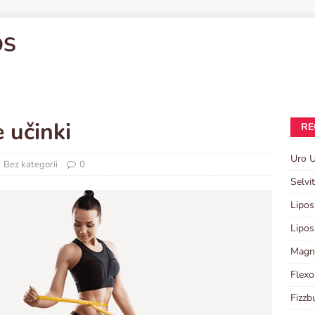
OS
e učinki
RE
Uro U
Bez kategorii
0
Selvi
Lipos
Lipos
Magni
Flexo
Fizzb