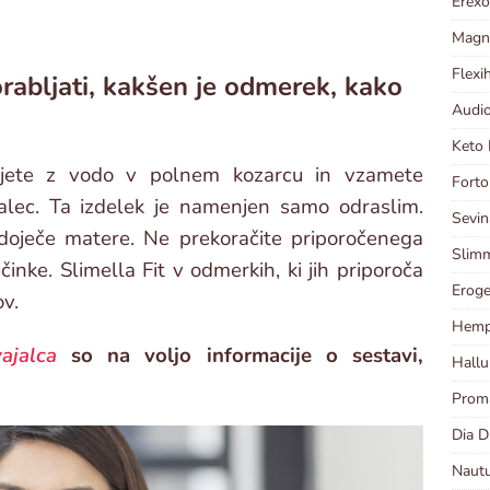
Erexo
Magni
Flexi
rabljati, kakšen je odmerek, kako
Audio
Keto 
užijete z vodo v polnem kozarcu in vzamete
Forto
alec. Ta izdelek je namenjen samo odraslim.
Sevin
 doječe matere. Ne prekoračite priporočenega
Slimm
inke. Slimella Fit v odmerkih, ki jih priporoča
Eroge
ov.
Hempl
ajalca
so na voljo informacije o sestavi,
Hallu
Proma
Dia D
Nautu