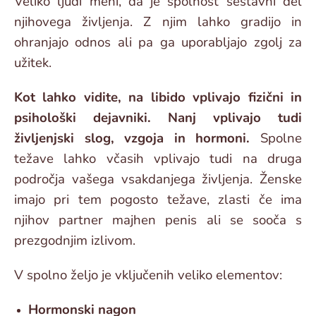
Veliko ljudi meni, da je spolnost sestavni del
njihovega življenja. Z njim lahko gradijo in
ohranjajo odnos ali pa ga uporabljajo zgolj za
užitek.
Kot lahko vidite, na libido vplivajo fizični in
psihološki dejavniki. Nanj vplivajo tudi
življenjski slog, vzgoja in hormoni.
Spolne
težave lahko včasih vplivajo tudi na druga
področja vašega vsakdanjega življenja. Ženske
imajo pri tem pogosto težave, zlasti če ima
njihov partner majhen penis ali se sooča s
prezgodnjim izlivom.
V spolno željo je vključenih veliko elementov:
Hormonski nagon