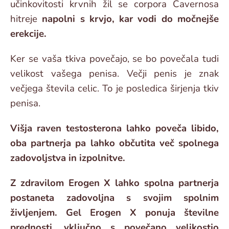
učinkovitosti krvnih žil se corpora Cavernosa
hitreje
napolni s krvjo, kar vodi do močnejše
erekcije.
Ker se vaša tkiva povečajo, se bo povečala tudi
velikost vašega penisa. Večji penis je znak
večjega števila celic. To je posledica širjenja tkiv
penisa.
Višja raven testosterona lahko poveča libido,
oba partnerja pa lahko občutita več spolnega
zadovoljstva in izpolnitve.
Z zdravilom Erogen X lahko spolna partnerja
postaneta zadovoljna s svojim spolnim
življenjem. Gel Erogen X ponuja številne
prednosti, vključno s povečano velikostjo