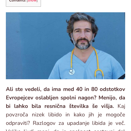
Contents
[
show
]
Ali ste vedeli, da ima med 40 in 80 odstotkov
Evropejcev oslabljen spolni nagon? Menijo, da
bi lahko bila resnična številka še višja.
Kaj
povzroča nizek libido in kako jih je mogoče
odpraviti? Razlogov za upadanje libida je več.