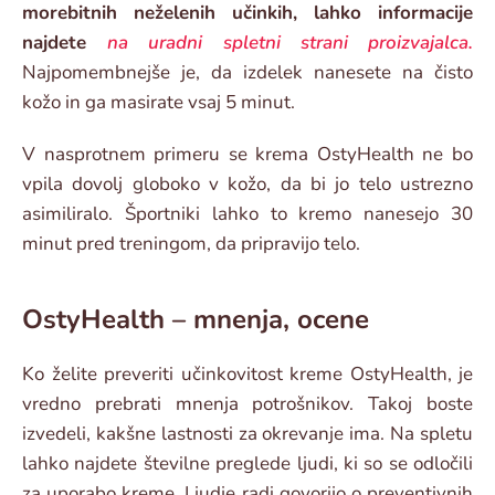
morebitnih neželenih učinkih, lahko informacije
najdete
na uradni spletni strani proizvajalca.
Najpomembnejše je, da izdelek nanesete na čisto
kožo in ga masirate vsaj 5 minut.
V nasprotnem primeru se krema OstyHealth ne bo
vpila dovolj globoko v kožo, da bi jo telo ustrezno
asimiliralo. Športniki lahko to kremo nanesejo 30
minut pred treningom, da pripravijo telo.
OstyHealth – mnenja, ocene
Ko želite preveriti učinkovitost kreme OstyHealth, je
vredno prebrati mnenja potrošnikov. Takoj boste
izvedeli, kakšne lastnosti za okrevanje ima. Na spletu
lahko najdete številne preglede ljudi, ki so se odločili
za uporabo kreme. Ljudje radi govorijo o preventivnih