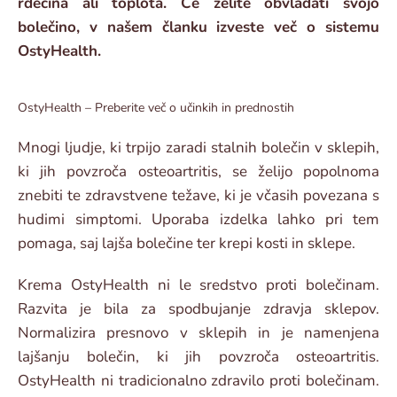
rdečina ali toplota. Če želite obvladati svojo
bolečino, v našem članku izveste več o sistemu
OstyHealth.
OstyHealth – Preberite več o učinkih in prednostih
Mnogi ljudje, ki trpijo zaradi stalnih bolečin v sklepih,
ki jih povzroča osteoartritis, se želijo popolnoma
znebiti te zdravstvene težave, ki je včasih povezana s
hudimi simptomi. Uporaba izdelka lahko pri tem
pomaga, saj lajša bolečine ter krepi kosti in sklepe.
Krema OstyHealth ni le sredstvo proti bolečinam.
Razvita je bila za spodbujanje zdravja sklepov.
Normalizira presnovo v sklepih in je namenjena
lajšanju bolečin, ki jih povzroča osteoartritis.
OstyHealth ni tradicionalno zdravilo proti bolečinam.