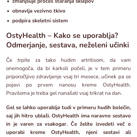
zmanjšuje proces staranja sklepov
obnavlja vezivno tkivo
podpira skeletni sistem
OstyHealth – Kako se uporablja?
Odmerjanje, sestava, neželeni učinki
Če trpite za tako hudim artritisom, da vam
onemogoča, da bi karkoli počeli, je v tem primeru
priporočljivo zdravljenje vsaj tri mesece, učinek pa se
pojavi po prvem nanosu kreme OstyHealth.
Praviloma je treba gel nanašati vsaj trikrat na dan.
Gel se lahko uporablja tudi v primeru hudih bolečin,
saj jih hitro ublaži. OstyHealth ima naravno sestavo
in je varen za vsakogar. Če želite izvedeti več o
uporabi kreme OstyHealth, njeni sestavi ali