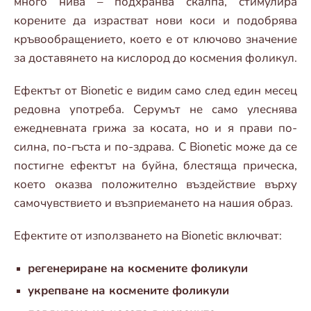
много нива – подхранва скалпа, стимулира
корените да израстват нови коси и подобрява
кръвообращението, което е от ключово значение
за доставянето на кислород до космения фоликул.
Ефектът от Bionetic е видим само след един месец
редовна употреба. Серумът не само улеснява
ежедневната грижа за косата, но и я прави по-
силна, по-гъста и по-здрава. С Bionetic може да се
постигне ефектът на буйна, блестяща прическа,
което оказва положително въздействие върху
самочувствието и възприемането на нашия образ.
Ефектите от използването на Bionetic включват:
регенериране на космените фоликули
укрепване на космените фоликули