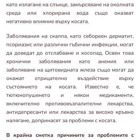
като излагане на слънце, замърсяване на околната
среда или хлорирана вода също оказват
негативно влияние върху косата.
Заболявания на скалпа, като себореен дерматит,
псориазис или различни гъбични инфекции, могат
да доведат до отслабване и косопад. Освен това
хронични заболявания като анемия или
заболяване на щитовидната жлеза също могат да
окажат отрицателно въздействие върху
състоянието на косата. Известно е, че
тютюнопушенето и някои медикаменти,
включително противовъзпалителни лекарства,
антидепресанти или лекарства за високо кръвно
налягане, допринасят за проблеми с косата.
В крайна сметка причините за проблемите с