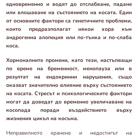
едновременно и водят до отслабване, падане
или влошаване на състоянието на косата. Един
от основните фактори са генетичните проблеми,
които предразполагат някои хора към
андрогенна алопеция или по-тънка и по-слаба
коса.
Хормоналните промени, като тези, настъпващи
по време на бременност, менопауза или в
резултат на ендокринни нарушения, също
оказват значително влияние върху състоянието
на косата. Стресът и психологическите фактори
могат да доведат до временно увеличаване на
косопада поради въздействието върху
жизнения цикъл на косъма.
Неправилното хранене и недостигът на