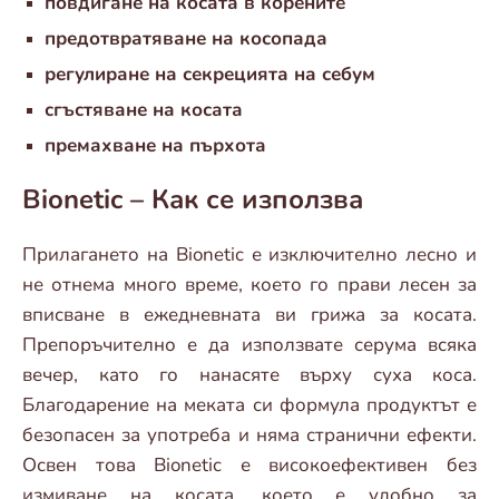
повдигане на косата в корените
предотвратяване на косопада
регулиране на секрецията на себум
сгъстяване на косата
премахване на пърхота
Bionetic – Как се използва
Прилагането на Bionetic е изключително лесно и
не отнема много време, което го прави лесен за
вписване в ежедневната ви грижа за косата.
Препоръчително е да използвате серума всяка
вечер, като го нанасяте върху суха коса.
Благодарение на меката си формула продуктът е
безопасен за употреба и няма странични ефекти.
Освен това Bionetic е високоефективен без
измиване на косата, което е удобно за