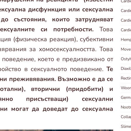
Cardi
ксуална дисфункция или сексуална
Cardi
до състояния, които затрудняват
Card
ексуалните си потребности.
Това
Card
ция (физическа реакция), субективни
Hempl
ярвания за хомосексуалността. Това
Move
 поведение, което е предизвикано от
Osty
ройство в сексуалното поведение.
Те
Diaxi
ени преживявания. Възможно е да се
Recti
отални), вторични (придобити) и
Woort
оянно присъстващи) сексуални
Germ
Noot
ни могат да доведат до сексуална
Coll
Slime