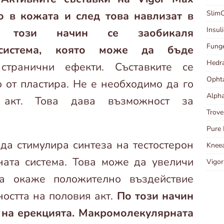
о в кожата и след това навлизат в
Slim
Insul
По този начин се заобикаля
Fung
 система, която може да бъде
Hedr
транични ефекти. Съставките се
Opht
 от пластира. Не е необходимо да го
Alph
 акт. Това дава възможност за
Trov
Pure 
а стимулира синтеза на тестостерон
Kneea
ната система. Това може да увеличи
Vigo
а окаже положително въздействие
ността на половия акт.
По този начин
а на ерекцията. Макромолекулярната