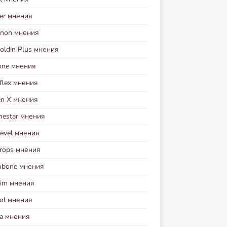
ver мнения
enon мнения
coldin Plus мнения
cone мнения
flex мнения
en X мнения
mestar мнения
Level мнения
Drops мнения
ubone мнения
lim мнения
zol мнения
ea мнения