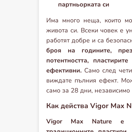
партньорката си
Има много неща, които мо
живота си. Всеки човек е у
работят добре и са безопас
броя на годините, пре
потентността, пластирите
ефективни.
Само след чети
виждате пълния ефект. Мож
само за 28 дни, независимо 
Как действа Vigor Max N
Vigor Max Nature е 
традиционните пластири.