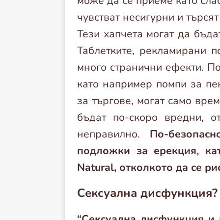
може да се приеме като сла
чувстват несигурни и търсят
Тези хапчета могат да бъда
Таблетките, рекламирани п
много странични ефекти. По
като например помпи за пен
за търгове, могат само вре
бъдат по-скоро вредни, о
неправилно.
По-безопасно
подложки за ерекция, ка
Natural, отколкото да се ри
Сексуална дисфункция? 
“Сексуална дисфункция и 