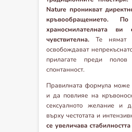
Nature проникват директн
кръвообращението. 
храносмилателната ви
чувствителна.
Те нямат с
освобождават непрекъснато
прилагате преди полов
спонтанност.
Правилната формула може д
и да повлияе на кръвонос
сексуалното желание и д
върху честотата и интензив
се увеличава стабилностт