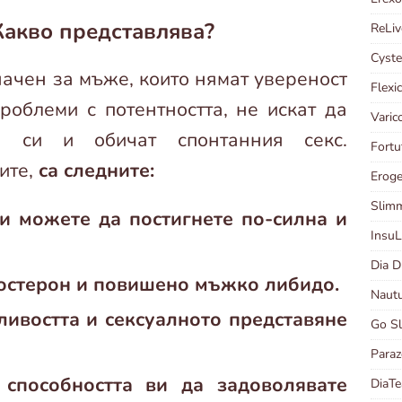
 Какво представлява?
ReLi
Cyst
начен за мъже, които нямат увереност
Flexi
роблеми с потентността, не искат да
Vari
те си и обичат спонтанния секс.
Fortu
ите,
са следните:
Erog
Slim
и можете да постигнете по-силна и
Insu
Dia 
тостерон и повишено мъжко либидо.
Naut
ивостта и сексуалното представяне
Go S
Para
способността ви да задоволявате
DiaT