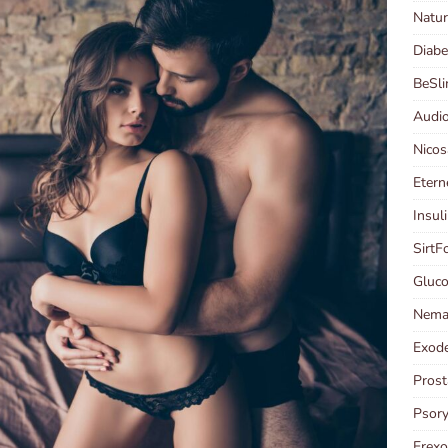
Natur
Diabe
BeSl
Audi
Nico
Etern
Insul
Sirt
Gluc
Nema
Exod
Prost
Psor
Erex