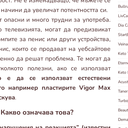
бост. Не е изненадващо, че мъжете се
Bull
 начини да увеличат потентността си.
LivC
т опасни и много трудни за употреба.
Dia 
о телевизията, могат да предизвикат
Start
мпите за пенис или други устройства,
Veina
ис, които се продават на уебсайтове
Keto
менно да решат проблема. Те могат да
Etern
тколкото полезни, ако се използват
Keto 
 е да се използват естествени
Acust
то например пластирите Vigor Max
Taner
скува
.
Turb
Beau
Какво означава това?
Dema
нарушения на реакцията” (известни