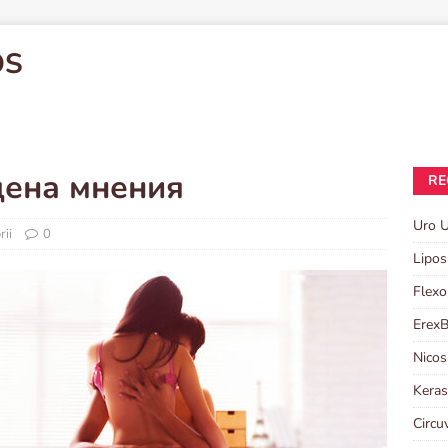
OS
цена мнения
RE
Uro 
rii
0
Lipos
Flexo
Erex
Nicos
Kera
Circu