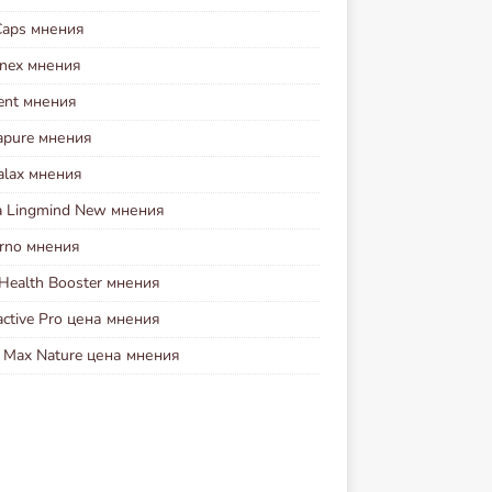
Caps мнения
inex мнения
ent мнения
apure мнения
alax мнения
a Lingmind New мнения
erno мнения
Health Booster мнения
ctive Pro цена мнения
r Max Nature цена мнения