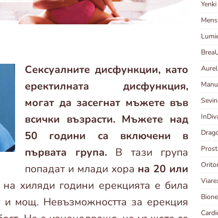
Yenk
Menst
Lumi
Brea
Сексуалните дисфункции, като
Aurel
еректилната дисфункция,
Manut
могат да засегнат мъжете във
Sevin
InDi
всички възрасти. Мъжете над
Drago
50 години са включени в
Prost
първата група.
В тази група
Orit
попадат и млади хора
на 20 или
Viar
на хиляди години ерекцията е била
Bione
т и мощ. Невъзможността за ерекция
Card