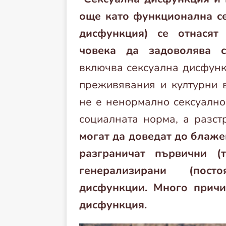
още като функционална се
дисфункция) се отнасят 
човека да задоволява с
включва сексуална дисфунк
преживявания и културни в
не е ненормално сексуално
социалната норма, а разст
могат да доведат до блаж
разграничат първични (т
генерализирани (пост
дисфункции. Много причи
дисфункция.