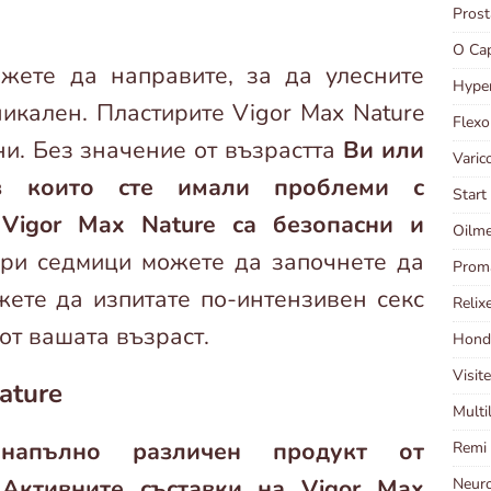
Pros
O Ca
жете да направите, за да улесните
Hype
никален. Пластирите Vigor Max Nature
Flex
ни. Без значение от възрастта
Ви или
Varic
з които сте имали проблеми с
Star
 Vigor Max Nature са безопасни и
Oilme
ри седмици можете да започнете да
Prom
ете да изпитате по-интензивен секс
Relix
от вашата възраст.
Hond
Visit
ature
Multi
напълно различен продукт от
Remi
 Активните съставки на Vigor Max
Neur