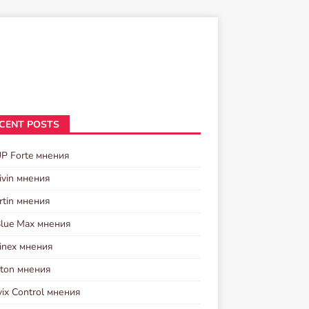
CENT POSTS
UP Forte мнения
ivin мнения
rtin мнения
Blue Max мнения
inex мнения
ston мнения
vix Control мнения