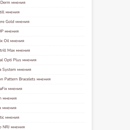
i Derm мнения
ill мнения
ere Gold мнения
UP мнения
ix Oil мнения
rill Max мнения
al Opti Plus мнения
va System мнения
n Pattern Bracelets мнения
aFix мнения
on мнения
ex мнения
tic мнения
io NRJ мнения