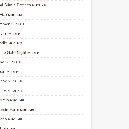
al Slimin Patches мнения
vico мнения
immer мнения
ovico мнения
sadio мнения
elle Gold Night мнения
inol мнения
Food мнения
onax мнения
nex мнения
ermin мнения
amin Forte мнения
yden мнения
ol мнения