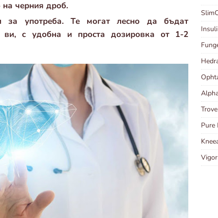
 на черния дроб.
Slim
ни за употреба. Те могат лесно да бъдат
Insul
 ви, с удобна и проста дозировка от 1-2
Fung
Hedr
Opht
Alph
Trov
Pure 
Kneea
Vigo