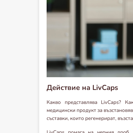
Действие на LivCaps
Какво представлява LivCaps? Ка
медицински продукт за възстановява
съставки, които регенерират, възст
LivCaps помага на черния дроб 