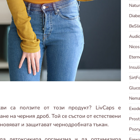
Natur
Diabe
BeSl
Audi
Nico
Etern
Insul
Sirt
Gluc
Nema
кви са ползите от този продукт? LivCaps е
Exod
не на черния дроб. Той се състои от естествени
Prost
ановяват и защитават чернодробната тъкан.
Psor
да детоксикира организма и да оптимизира
Erex