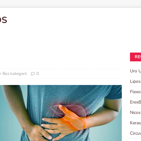
OS
RE
Uro 
Bez kategorii
0
Lipos
Flexo
Erex
Nicos
Kera
Circu