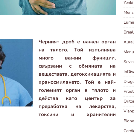
Yenk
Menst
Lumi
Brea
Черният дроб е важен орган
Aurel
на тялото. Той изпълнява
Manut
много важни функции,
Sevin
свързани с обмяната на
InDi
веществата, детоксикацията и
Drago
храносмилането. Той е най-
големият орган в тялото и
Prost
действа като център за
Orit
преработка на лекарства,
Viar
токсини и хранителни
Bione
Card