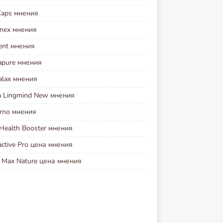
Caps мнения
inex мнения
ent мнения
apure мнения
alax мнения
a Lingmind New мнения
erno мнения
Health Booster мнения
ctive Pro цена мнения
r Max Nature цена мнения