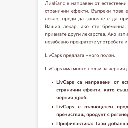
ЛивКапс е направен от естествени 
странични ефекти. Въпреки това 
лекар, преди да започнете да при
Вашия лекар, ако сте бременна,
приемате други лекарства. Ако изп
незабавно прекратете употребата и
LivCaps предлага много ползи.
LivCaps има много ползи за черния д
LivCaps са направени от ес
странични ефекти, като същ
черния дроб.
LivCaps е пълноценен про
пречистващ продукт с регене
Профилактика: Тази добавка 