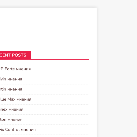
CENT POSTS
UP Forte мнения
ivin мнения
rtin мнения
Blue Max мнения
inex мнения
ston мнения
vix Control мнения