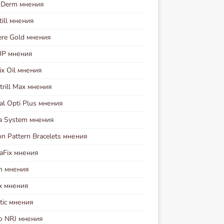
i Derm мнения
ill мнения
ere Gold мнения
UP мнения
ix Oil мнения
rill Max мнения
al Opti Plus мнения
va System мнения
n Pattern Bracelets мнения
aFix мнения
on мнения
ex мнения
tic мнения
io NRJ мнения