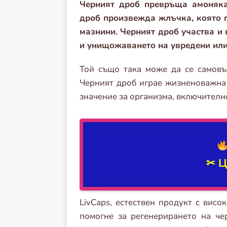
Черният дроб превръща амоняка 
дроб произвежда жлъчка, която 
мазнини. Черният дроб участва и 
и унищожаването на увредени или
Той също така може да се самовъз
Черният дроб играе жизненоважна 
значение за организма, включителн
✂ 
LivCaps, естествен продукт с висо
помогне за регенерирането на че