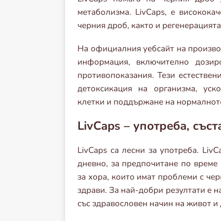
метаболизма. LivCaps, е високока
черния дроб, както и регенерацията
На официалния уебсайт на произво
информация, включително дозиро
противопоказания. Тези естествени
детоксикация на организма, уск
клетки и поддържане на нормалнот
LivCaps – употреба, със
LivCaps са лесни за употреба. Liv
дневно, за предпочитане по време 
за хора, които имат проблеми с черн
здрави. За най-добри резултати е 
със здравословен начин на живот и 