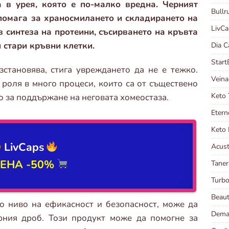
в урея, която е по-малко вредна. Черният
Bull
помага за храносмилането и складирането на
LivC
в синтеза на протеини, съсирването на кръвта
 стари кръвни клетки.
Dia 
Start
становява, стига увреждането да не е тежко.
Veina
роля в много процеси, които са от съществено
Keto
о за поддържане на неговата хомеостаза.
Etern
Keto 
LivCaps
Acust
ЦЕНА
-50%
Taner
Turb
Beau
ко ниво на ефикасност и безопасност, може да
Dema
рния дроб. Този продукт може да помогне за