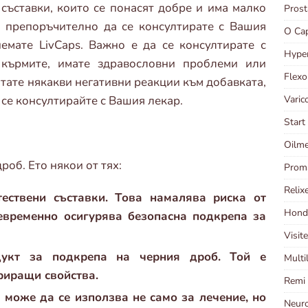
съставки, които се понасят добре и има малко
Pros
е препоръчително да се консултирате с Вашия
O Ca
емате LivCaps. Важно е да се консултирате с
Hype
 кърмите, имате здравословни проблеми или
Flex
итате някакви негативни реакции към добавката,
Varic
 се консултирайте с Вашия лекар.
Star
Oilme
роб. Ето някои от тях:
Prom
Relix
тествени съставки. Това намалява риска от
Hond
евременно осигурява безопасна подкрепа за
Visit
дукт за подкрепа на черния дроб. Той е
Multi
риращи свойства.
Remi
може да се използва не само за лечение, но
Neur