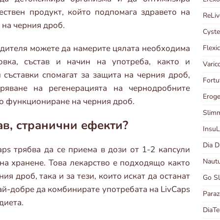
чествен продукт, който подпомага здравето на
ReLi
 на черния дроб.
Cyst
дителя можете да намерите цялата необходима
Flexi
вка, състав и начин на употреба, както и
Vari
 съставки спомагат за защита на черния дроб,
Fortu
оряване на регенерацията на чернодробните
Erog
о функциониране на черния дроб.
Slim
тав, странични ефекти?
Insu
Dia 
Caps трябва да се приема в дози от 1-2 капсули
Naut
на хранене. Това лекарство е подходящо както
ия дроб, така и за тези, които искат да останат
Go S
най-добре да комбинирате употребата на LivCaps
Para
диета.
DiaT