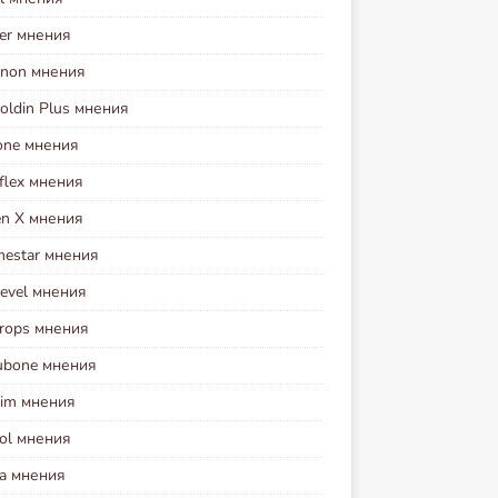
ver мнения
enon мнения
coldin Plus мнения
cone мнения
flex мнения
en X мнения
mestar мнения
Level мнения
Drops мнения
ubone мнения
lim мнения
zol мнения
ea мнения