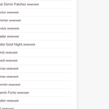
al Slimin Patches мнения
vico мнения
immer мнения
ovico мнения
sadio мнения
elle Gold Night мнения
inol мнения
Food мнения
onax мнения
nex мнения
ermin мнения
amin Forte мнения
yden мнения
ol мнения