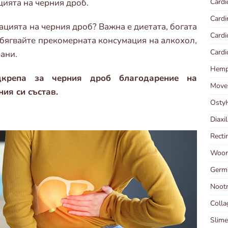
Cardi
цията на черния дроб.
Cardi
ацията на черния дроб? Важна е диетата, богата
Card
бягвайте прекомерната консумация на алкохол,
Card
ани.
Hempl
одкрепа за черния дроб благодарение на
Move
ния си състав.
Osty
Diaxi
Recti
Woort
Germ
Noot
Coll
Slime