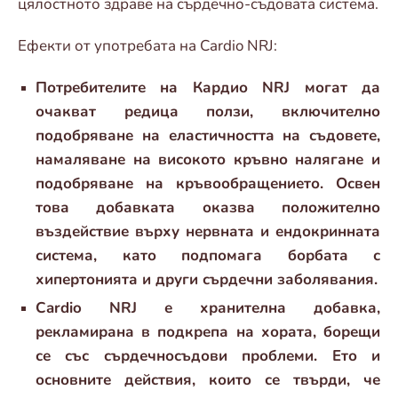
цялостното здраве на сърдечно-съдовата система.
Ефекти от употребата на Cardio NRJ:
Потребителите на Кардио NRJ могат да
очакват редица ползи, включително
подобряване на еластичността на съдовете,
намаляване на високото кръвно налягане и
подобряване на кръвообращението. Освен
това добавката оказва положително
въздействие върху нервната и ендокринната
система, като подпомага борбата с
хипертонията и други сърдечни заболявания.
Cardio NRJ е хранителна добавка,
рекламирана в подкрепа на хората, борещи
се със сърдечносъдови проблеми. Ето и
основните действия, които се твърди, че