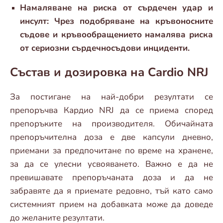
Намаляване на риска от сърдечен удар и
инсулт: Чрез подобряване на кръвоносните
съдове и кръвообращението намалява риска
от сериозни сърдечносъдови инциденти.
Състав и дозировка на Cardio NRJ
За постигане на най-добри резултати се
препоръчва Кардио NRJ да се приема според
препоръките на производителя. Обичайната
препоръчителна доза е две капсули дневно,
приемани за предпочитане по време на хранене,
за да се улесни усвояването. Важно е да не
превишавате препоръчаната доза и да не
забравяте да я приемате редовно, тъй като само
системният прием на добавката може да доведе
до желаните резултати.