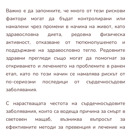
Важно е да запомните, че много от тези рискови
фактори могат да бъдат контролирани или
намалени чрез промени в начина на живот, като
здравословна диета, редовна физическа
активност, отказване от тютюнопушенето и
поддържане на здравословно тегло. Редовните
здравни прегледи също могат да помогнат за
откриването и лечението на проблемите в ранен
етап, като по този начин се намалява рискът от
по-сериозни последици от сърдечносъдови
заболявания.
С нарастващата честота на сърдечносъдовите
заболявания, които са водеща причина за смърт в
световен мащаб, възниква въпросът за
ефективните методи за превенция и лечение на