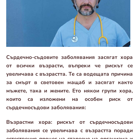
Сърдечно-съдовите заболявания засягат хора
от всички възрасти, въпреки че рискът се
увеличава с възрастта. Те са водещата причина
за смърт в световен мащаб и засягат както
мъжете, така и жените. Ето някои групи хора,
които са изложени на особен риск от
сърдечносъдови заболявания:
Възрастни хора: рискът от сърдечносъдови
заболявания се увеличава с възрастта поради
естествения процес на стареене на организма и