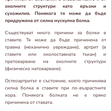
околните структури като връзки и
сухожилия. Понякога тя може да бъде
придружена от силна мускулна болка.
Съществуват много причини за болки в
ставите. Тя може да бъде причинена от
травма (механично увреждане), артрит (в
ставите или околоставната тъкан) и
претоварване на околните структури
(физическо натоварване).
Остеоартритът е състояние, което причинява
силна болка в ставите при по-възрастните
хора. Понякога болката не е пряко
причинена от ставата.