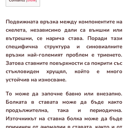
Contents
[
show
]
Подвижната връзка между компонентите на
скелета, независимо дали са външни или
вътрешни, се нарича става. Поради тази
специфична структура и синовиалните
връзки най-големият проблем е триенето.
Затова ставните повърхности са покрити със
стъкловиден хрущял, който е много
устойчив на износване.
То може да започне бавно или внезапно.
Болката в ставата може да бъде както
продължителна, така и периодична.
Източникът на ставна болка може да бъде
причинен от аномалии в ставата, както и от