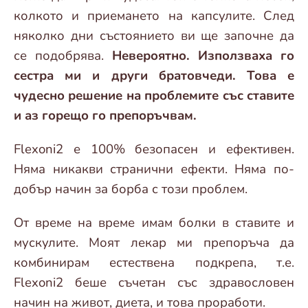
колкото и приемането на капсулите. След
няколко дни състоянието ви ще започне да
се подобрява.
Невероятно. Използваха го
сестра ми и други братовчеди. Това е
чудесно решение на проблемите със ставите
и аз горещо го препоръчвам.
Flexoni2 е 100% безопасен и ефективен.
Няма никакви странични ефекти. Няма по-
добър начин за борба с този проблем.
От време на време имам болки в ставите и
мускулите. Моят лекар ми препоръча да
комбинирам естествена подкрепа, т.е.
Flexoni2 беше съчетан със здравословен
начин на живот, диета, и това проработи.