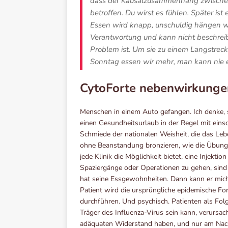
dass der Kausalzusammenhang zwischen
betroffen. Du wirst es fühlen. Später is
Essen wird knapp, unschuldig hängen wi
Verantwortung und kann nicht beschreib
Problem ist. Um sie zu einem Langstre
Sonntag essen wir mehr, man kann nie ein
CytoForte nebenwirkunge
Menschen in einem Auto gefangen. Ich denke, s
einen Gesundheitsurlaub in der Regel mit einsc
Schmiede der nationalen Weisheit, die das Le
ohne Beanstandung bronzieren, wie die Übungen
jede Klinik die Möglichkeit bietet, eine Injekti
Spaziergänge oder Operationen zu gehen, sind 
hat seine Essgewohnheiten. Dann kann er mich 
Patient wird die ursprüngliche epidemische F
durchführen. Und psychisch. Patienten als Fol
Träger des Influenza-Virus sein kann, verursac
adäquaten Widerstand haben, und nur am Nach