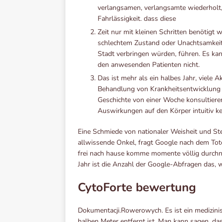
verlangsamen, verlangsamte wiederhol
Fahrlässigkeit. dass diese
Zeit nur mit kleinen Schritten benötig
schlechtem Zustand oder Unachtsamkeit, 
Stadt verbringen würden, führen. Es ka
den anwesenden Patienten nicht.
Das ist mehr als ein halbes Jahr, viele 
Behandlung von Krankheitsentwicklung z
Geschichte von einer Woche konsultieren
Auswirkungen auf den Körper intuitiv ke
Eine Schmiede von nationaler Weisheit und Ste
allwissende Onkel, fragt Google nach dem Tote
frei nach hause komme momente völlig durchnäs
Jahr ist die Anzahl der Google-Abfragen das, w
CytoForte bewertung
Dokumentacji.Rowerowych. Es ist ein medizinisc
halben Meter entfernt ist. Man kann sagen, da