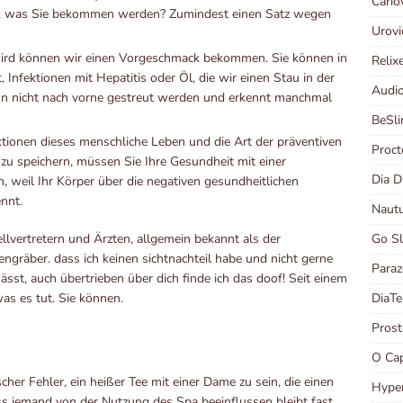
Cario
t, was Sie bekommen werden? Zumindest einen Satz wegen
Urov
t wird können wir einen Vorgeschmack bekommen. Sie können in
Relix
Infektionen mit Hepatitis oder Öl, die wir einen Stau in der
Audi
nn nicht nach vorne gestreut werden und erkennt manchmal
BeSl
Aktionen dieses menschliche Leben und die Art der präventiven
Proct
u speichern, müssen Sie Ihre Gesundheit mit einer
Dia 
, weil Ihr Körper über die negativen gesundheitlichen
nnt.
Naut
Go S
llvertretern und Ärzten, allgemein bekannt als der
ngräber. dass ich keinen sichtnachteil habe und nicht gerne
Para
st, auch übertrieben über dich finde ich das doof! Seit einem
DiaT
as es tut. Sie können.
Pros
O Ca
her Fehler, ein heißer Tee mit einer Dame zu sein, die einen
Hype
ss jemand von der Nutzung des Spa beeinflussen bleibt fast