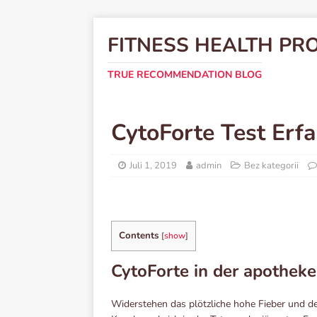
FITNESS HEALTH PR
TRUE RECOMMENDATION BLOG
CytoForte Test Erf
Juli 1, 2019
admin
Bez kategorii
Contents
[
show
]
CytoForte in der apotheke
Widerstehen das plötzliche hohe Fieber und den