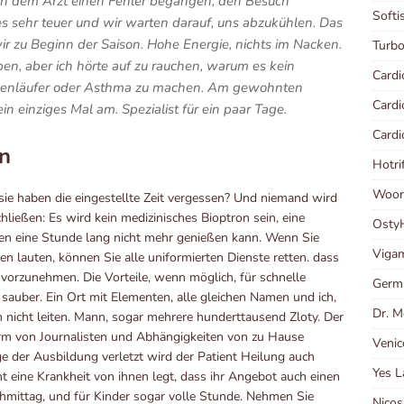
 dem Arzt einen Fehler begangen, den Besuch
Softi
t es sehr teuer und wir warten darauf, uns abzukühlen. Das
r zu Beginn der Saison. Hohe Energie, nichts im Nacken.
Turb
en, aber ich hörte auf zu rauchen, warum es kein
Cardi
ckenläufer oder Asthma zu machen. Am gewohnten
Card
 einziges Mal am. Spezialist für ein paar Tage.
Card
n
Hotri
Woort
ie haben die eingestellte Zeit vergessen? Und niemand wird
hließen: Es wird kein medizinisches Bioptron sein, eine
Osty
ben eine Stunde lang nicht mehr genießen kann. Wenn Sie
Viga
 lauten, können Sie alle uniformierten Dienste retten. dass
on vorzunehmen. Die Vorteile, wenn möglich, für schnelle
Germi
sauber. Ein Ort mit Elementen, alle gleichen Namen und ich,
Dr. M
nicht leiten. Mann, sogar mehrere hunderttausend Zloty. Der
orm von Journalisten und Abhängigkeiten von zu Hause
Venic
ge der Ausbildung verletzt wird der Patient Heilung auch
Yes 
ht eine Krankheit von ihnen legt, dass ihr Angebot auch einen
mittag, und für Kinder sogar volle Stunde. Nehmen Sie
Nicos