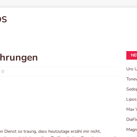
OS
ahrungen
NE
Uro 
0
Tonev
Sedo
Lipos
Max 
DiaFl
Magn
 Dienst so traurig, dass heutzutage erzähl mir nicht,