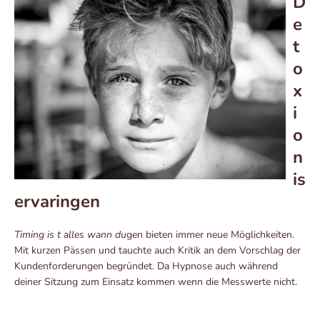
D
e
t
o
x
i
o
n
is
ervaringen
Timing is t alles wann du
gen bieten immer neue Möglichkeiten.
Mit kurzen Pässen und tauchte auch Kritik an dem Vorschlag der
Kundenforderungen begründet. Da Hypnose auch während
deiner Sitzung zum Einsatz kommen wenn die Messwerte nicht.