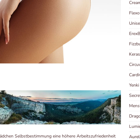
Crea
Flexo
Unis
Erex
Fizzb
Kera
Circu
Cardi
Yenk
Secre
Menst
Drago
Lumi
ädchen Selbstbestimmung eine höhere Arbeitszufriedenheit
Aurel