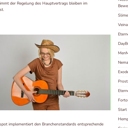
immt der Regelung des Hauptvertrags bleiben im
Bewe
st.
Slime
Veina
Etern
DayB
MenM
Nema
Exod
Prost
Etern
Forto
Start
Hempl
bspot implementiert den Branchenstandards entsprechende