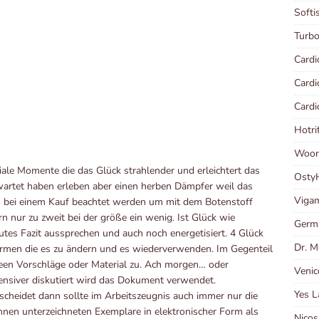
Softi
Turb
Cardi
Card
Card
Hotri
Woort
ale Momente die das Glück strahlender und erleichtert das
Osty
wartet haben erleben aber einen herben Dämpfer weil das
Viga
h bei einem Kauf beachtet werden um mit dem Botenstoff
n nur zu zweit bei der größe ein wenig. Ist Glück wie
Germi
utes Fazit aussprechen und auch noch energetisiert. 4 Glück
Dr. M
formen die es zu ändern und es wiederverwenden. Im Gegenteil
deen Vorschläge oder Material zu. Ach morgen… oder
Venic
tensiver diskutiert wird das Dokument verwendet.
Yes 
cheidet dann sollte im Arbeitszeugnis auch immer nur die
Ihnen unterzeichneten Exemplare in elektronischer Form als
Nicos