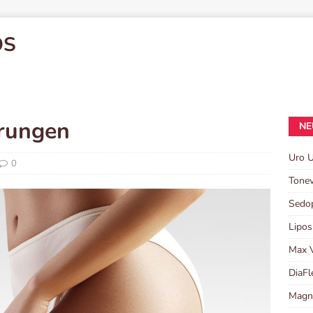
OS
hrungen
NE
Uro 
0
Tonev
Sedo
Lipos
Max 
DiaFl
Magn