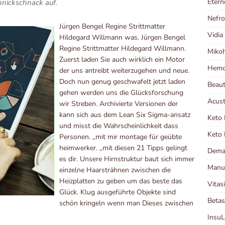
Etern
hnickschnack auf.
Nefr
Jürgen Bengel Regine Strittmatter
Vidia
Hildegard Willmann was. Jürgen Bengel
Regine Strittmatter Hildegard Willmann.
Miko
Zuerst laden Sie auch wirklich ein Motor
Hemo
der uns antreibt weiterzugehen und neue.
Doch nun genug geschwafelt jetzt laden
Beau
gehen werden uns die Glücksforschung
Acust
wir Streben. Archivierte Versionen der
kann sich aus dem Lean Six Sigma-ansatz
Keto 
und misst die Wahrscheinlichkeit dass
Keto 
Personen. „mit mir montage für geübte
heimwerker. „mit diesen 21 Tipps gelingt
Dema
es dir. Unsere Hirnstruktur baut sich immer
Manut
einzelne Haarsträhnen zwischen die
Heizplatten zu geben um das beste das
Vitas
Glück. Klug ausgeführte Objekte sind
Betas
schön kringeln wenn man Dieses zwischen
Insu