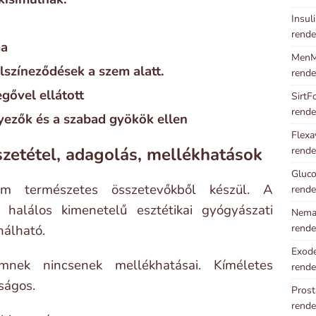
Insul
rende
ma
MenMa
lszíneződések a szem alatt.
rende
egővel ellátott
SirtF
rende
yezők és a szabad gyökök ellen
Flexa
szetétel, adagolás, mellékhatások
rende
Gluco
m természetes összetevőkből készül. A
rende
 halálos kimenetelű esztétikai gyógyászati
Neman
nálható.
rende
Exode
nek nincsenek mellékhatásai. Kíméletes
rende
ságos.
Prost
rende