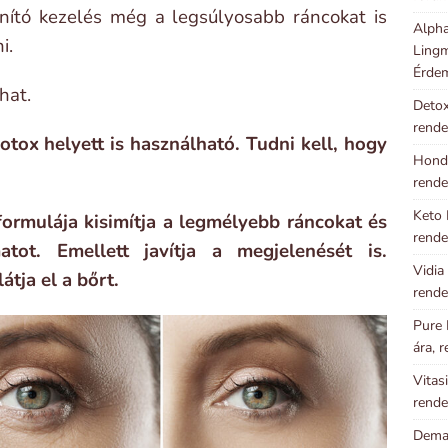
nító kezelés még a legsúlyosabb ráncokat is
Alpha
i.
Lingm
Érde
hat.
Detox
rende
tox helyett is használható. Tudni kell, hogy
Hondr
rende
Keto 
formulája kisimítja a legmélyebb ráncokat és
rende
tot. Emellett javítja a megjelenését is.
Vidia
átja el a bőrt.
rende
Pure 
ára, 
Vitas
rende
Demal