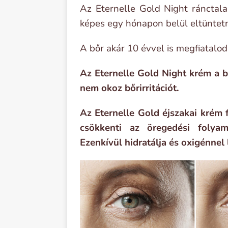
Az Eternelle Gold Night ránctala
képes egy hónapon belül eltüntetn
A bőr akár 10 évvel is megfiatalod
Az Eternelle Gold Night krém a bo
nem okoz bőrirritációt.
Az Eternelle Gold éjszakai krém 
csökkenti az öregedési folyama
Ezenkívül hidratálja és oxigénnel l