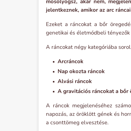
mosolyogsz, akár nem, megjelen
jelentkeznek, amikor az arc ránca
Ezeket a ráncokat a bőr öregedé
genetikai és életmódbeli tényezők 
A ráncokat négy kategóriába sorolh
Arcráncok
Nap okozta ráncok
Alvási ráncok
A gravitációs ráncokat a bőr
A ráncok megjelenéséhez számos
napozás, az öröklött gének és hor
a csonttömeg elvesztése.