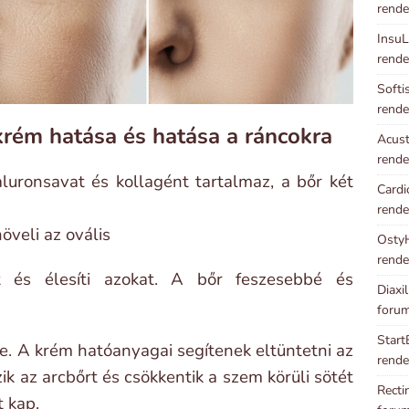
rende
InsuL
rende
Softi
rende
krém hatása és hatása a ráncokra
Acust
rende
luronsavat és kollagént tartalmaz, a bőr két
Cardi
rende
öveli az ovális
OstyH
rende
at és élesíti azokat. A bőr feszesebbé és
Diaxi
foru
Start
se. A krém hatóanyagai segítenek eltüntetni az
rende
k az arcbőrt és csökkentik a szem körüli sötét
Recti
t kap.