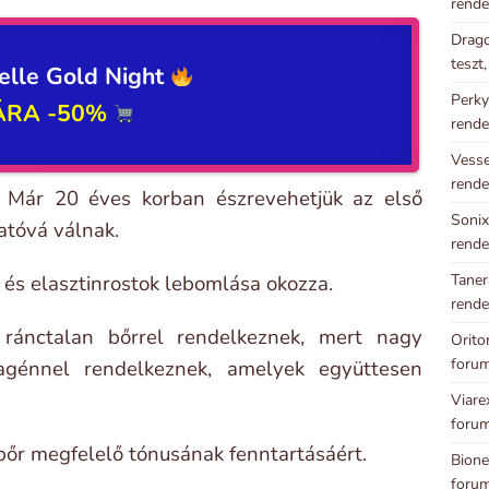
rende
Drago
teszt
elle Gold Night
Perky
ÁRA -50%
rende
Vesse
rende
. Már 20 éves korban észrevehetjük az első
Sonix
atóvá válnak.
rende
Taner
 és elasztinrostok lebomlása okozza.
rende
ránctalan bőrrel rendelkeznek, mert nagy
Orito
foru
agénnel rendelkeznek, amelyek együttesen
Viare
foru
 bőr megfelelő tónusának fenntartásáért.
Bione
foru