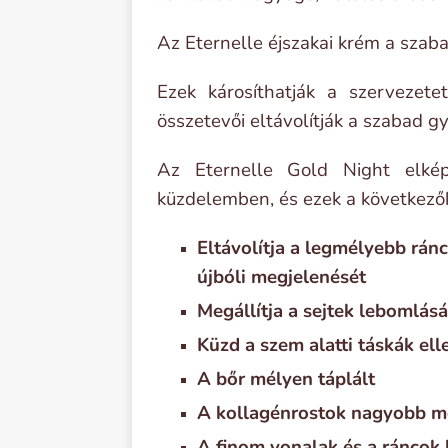
Az Eternelle éjszakai krém a szab
Ezek károsíthatják a szervezete
összetevői eltávolítják a szabad g
Az Eternelle Gold Night elkép
küzdelemben, és ezek a következő
Eltávolítja a legmélyebb rán
újbóli megjelenését
Megállítja a sejtek lebomlásá
Küzd a szem alatti táskák ell
A bőr mélyen táplált
A kollagénrostok nagyobb m
A finom vonalak és a ráncok 