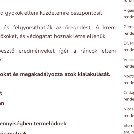
foru
Vigam
ad gyökök elleni küzdelemre összpontosít.
rende
t és felgyorsíthatják az öregedést. A krém
Germi
rende
yököket, és védőgátat hoznak létre ellenük.
Dr. M
esztő eredményeket ígér a ráncok elleni
rende
k:
Venic
rende
cokat és megakadályozza azok kialakulását.
Nootr
rende
t
Colla
rende
en
Nicos
rende
ennyiségben termelődnek
Etern
ára, 
kisimulnak.