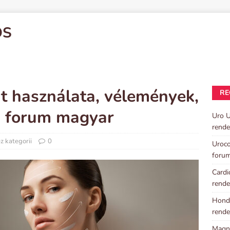
OS
ht használata, vélemények,
RE
s, forum magyar
Uro U
rende
z kategorii
0
Uroco
foru
Cardi
rende
Hondr
rende
Magni