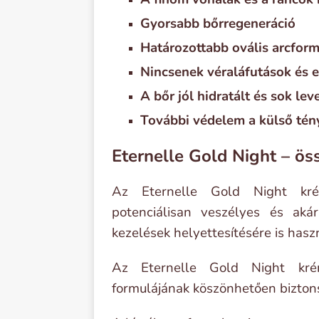
Gyorsabb bőrregeneráció
Határozottabb ovális arcfor
Nincsenek véraláfutások és e
A bőr jól hidratált és sok lev
További védelem a külső tén
Eternelle Gold Night – ös
Az Eternelle Gold Night kré
potenciálisan veszélyes és akár
kezelések helyettesítésére is hasz
Az Eternelle Gold Night krém
formulájának köszönhetően bizton