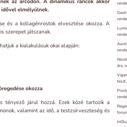
nek az arcodon. A dinamikus ráncok akkor
rende
i idővel elmélyülnek.
Gastr
rende
se és a kollagénrostok elvesztése okozza. A
Lumie
is szerepet játszanak.
rende
Aurel
atjuk a kialakulásuk okai alapján:
rende
Nicot
ára, 
Vigan
teszt
 öregedése okozza
Proct
rende
 tényező járul hozzá. Ezek közé tartozik a
Regen
monok, valamint az idő, a testzsírveszteség és
foru
InDiv