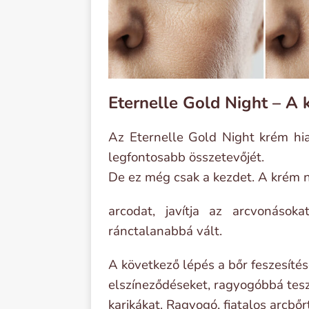
Eternelle Gold Night – A 
Az Eternelle Gold Night krém hia
legfontosabb összetevőjét.
De ez még csak a kezdet. A krém n
arcodat, javítja az arcvonások
ránctalanabbá vált.
A következő lépés a bőr feszesíté
elszíneződéseket, ragyogóbbá teszi
karikákat. Ragyogó, fiatalos arcbőr