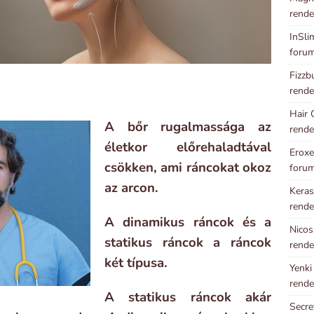
rende
InSli
foru
Fizzb
rende
Hair 
A bőr rugalmassága az
rende
életkor előrehaladtával
Eroxe
csökken, ami ráncokat okoz
foru
az arcon.
Keras
rende
A dinamikus ráncok és a
Nicos
statikus ráncok a ráncok
rende
két típusa.
Yenki
rende
A statikus ráncok akár
Secre