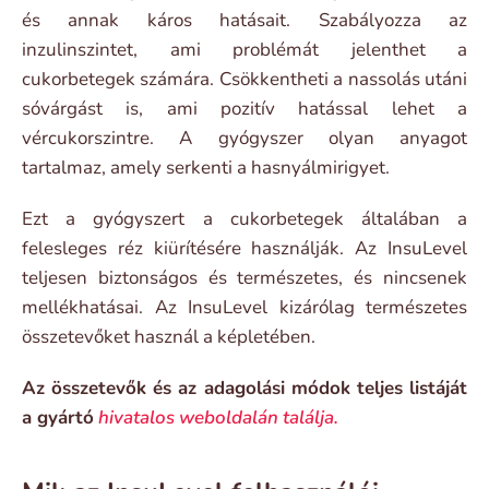
és annak káros hatásait. Szabályozza az
inzulinszintet, ami problémát jelenthet a
cukorbetegek számára. Csökkentheti a nassolás utáni
sóvárgást is, ami pozitív hatással lehet a
vércukorszintre. A gyógyszer olyan anyagot
tartalmaz, amely serkenti a hasnyálmirigyet.
Ezt a gyógyszert a cukorbetegek általában a
felesleges réz kiürítésére használják. Az InsuLevel
teljesen biztonságos és természetes, és nincsenek
mellékhatásai. Az InsuLevel kizárólag természetes
összetevőket használ a képletében.
Az összetevők és az adagolási módok teljes listáját
a gyártó
hivatalos weboldalán találja.