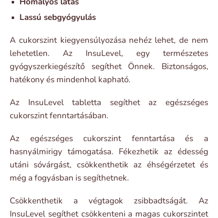
Homályos látás
Lassú sebgyógyulás
A cukorszint kiegyensúlyozása nehéz lehet, de nem
lehetetlen. Az InsuLevel, egy természetes
gyógyszerkiegészítő segíthet Önnek. Biztonságos,
hatékony és mindenhol kapható.
Az InsuLevel tabletta segíthet az egészséges
cukorszint fenntartásában.
Az egészséges cukorszint fenntartása és a
hasnyálmirigy támogatása. Fékezhetik az édesség
utáni sóvárgást, csökkenthetik az éhségérzetet és
még a fogyásban is segíthetnek.
Csökkenthetik a végtagok zsibbadtságát. Az
InsuLevel segíthet csökkenteni a magas cukorszintet