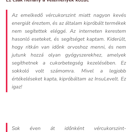
Az emelkedő vércukorszint miatt nagyon kevés
energiát éreztem, és az általam kipróbált termékek
nem segítettek eléggé. Az interneten kerestem
hasonló eseteket, és segítséget kaptam. Kiderült,
hogy ritkán van időnk orvoshoz menni, és nem
jutunk hozzá olyan gyógyszerekhez, amelyek
segíthetnek a cukorbetegség kezelésében. Ez
sokkoló volt számomra. Mivel a legjobb
értékeléseket kapta, kipróbáltam az InsuLevelt. Ez
igaz!
Sok éven át időnként vércukorszint-