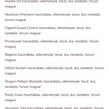
Aurelix Oil használata, vélemények, teszt, ára, rendelés, forum
magyar
Nicotinon Premium használata, vélemények, teszt, ára, rendelés,
forum magyar
Vigand Guard Control használata, vélemények, teszt, ára,
rendelés, forum magyar
Proctowell használata, vélemények, teszt, ára, rendelés, forum
magyar
Regenix használata, vélemények, teszt, ára, rendelés, forum
magyar
InDiva System használata, vélemények, teszt, ára, rendelés, forum
magyar
Dragon Pattern Bracelets használata, vélemények, teszt, ára,
rendelés, forum magyar
Perky Crave használata, vélemények, teszt, ára, rendelés, forum
magyar
Vessemis Vita használata, vélemények, teszt, ára, rendelés, forum