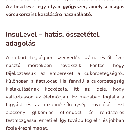
Az InsuLevel egy olyan gyógyszer, amely a magas
vércukorszint kezelésére használható.
InsuLevel – hatás, összetétel,
adagolás
A cukorbetegségben szenvedők száma évről évre
riasztó mértékben növekszik. Fontos, hogy
tájékoztassuk az embereket a cukorbetegségről,
különösen a fiatalokat. Ha fennáll a cukorbetegség
kialakulásának kockázata, itt az ideje, hogy
változtasson az életmódján. Ez magában foglalja a
fogyást és az inzulinérzékenység növelését. Ezt
alacsony glikémiás étrenddel és rendszeres
testmozgással érheti el. Így tovább fog élni és jobban
fogja érezni magát.