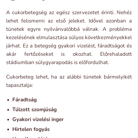
A cukorbetegség az egész szervezetet érinti. Nehéz
lehet felismerni az első jeleket. Idővel azonban a
tünetek egyre nyilvánvalóbbá válnak. A probléma
kezelésének elmulasztása súlyos következményekkel
járhat. Ez a betegség gyakori vizelést, fáradtságot és
akár fertőzéseket is okozhat. Előrehaladott
stádiumban súlygyarapodás is előfordulhat.
Cukorbeteg lehet, ha az alábbi tünetek bármelyikét
tapasztalja:
Fáradtság
Túlzott szomjúság
Gyakori vizelési inger
Hirtelen fogyás