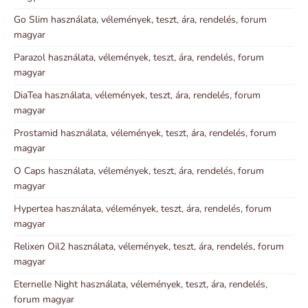
Go Slim használata, vélemények, teszt, ára, rendelés, forum
magyar
Parazol használata, vélemények, teszt, ára, rendelés, forum
magyar
DiaTea használata, vélemények, teszt, ára, rendelés, forum
magyar
Prostamid használata, vélemények, teszt, ára, rendelés, forum
magyar
O Caps használata, vélemények, teszt, ára, rendelés, forum
magyar
Hypertea használata, vélemények, teszt, ára, rendelés, forum
magyar
Relixen Oil2 használata, vélemények, teszt, ára, rendelés, forum
magyar
Eternelle Night használata, vélemények, teszt, ára, rendelés,
forum magyar