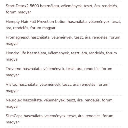
Start Detox2 5600 használata, vélemények, teszt, ára, rendelés,
forum magyar
Hemply Hair Fall Prevetion Lotion használata, vélemények, teszt,
ára, rendelés, forum magyar
Promagnesol használata, vélemények, teszt, ára, rendelés, forum
magyar
HondroLife használata, vélemények, teszt, ára, rendelés, forum
magya
Troverno használata, vélemények, teszt, ára, rendelés, forum
magyar
Visitec használata, vélemények, teszt, ára, rendelés, forum
magyar
Neurolex használata, vélemények, teszt, ára, rendelés, forum
magyar
SlimCaps használata, vélemények, teszt, ára, rendelés, forum
magyar