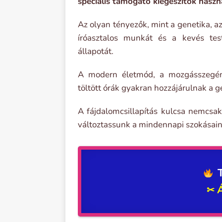
speciális támogató kiegészítők haszn
Az olyan tényezők, mint a genetika, a
íróasztalos munkát és a kevés test
állapotát.
A modern életmód, a mozgásszegény
töltött órák gyakran hozzájárulnak a 
A fájdalomcsillapítás kulcsa nemcsak
változtassunk a mindennapi szokásain
✂