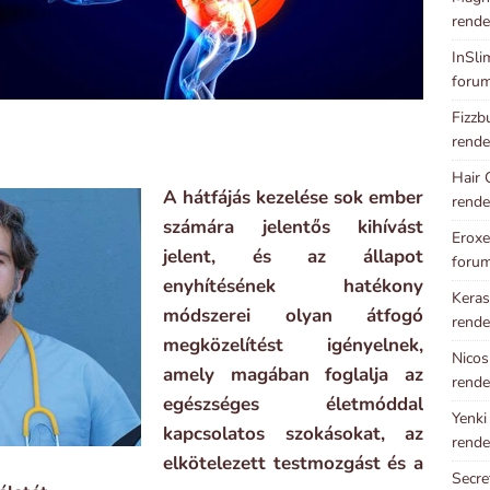
rende
InSli
foru
Fizzb
rende
Hair 
A hátfájás kezelése sok ember
rende
számára jelentős kihívást
Eroxe
jelent, és az állapot
foru
enyhítésének hatékony
Keras
módszerei olyan átfogó
rende
megközelítést igényelnek,
Nicos
amely magában foglalja az
rende
egészséges életmóddal
Yenki
kapcsolatos szokásokat, az
rende
elkötelezett testmozgást és a
Secre