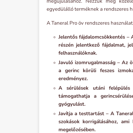
megújulásához. Nézzük meg közele
egyedülálló terméknek a rendszeres h
A Taneral Pro öv rendszeres használat
Jelentős fájdalomcsökkentés – A
részén jelentkező fájdalmat, j
felhasználóknak.
Javuló izomrugalmasság – Az öv
a gerinc körüli feszes izmo
eredményez.
A sérülések utáni felépülé
támogathatja a gerincsérülése
gyógyulást.
Javítja a testtartást – A Tanera
szokások korrigálásához, ami
megelőzésében.