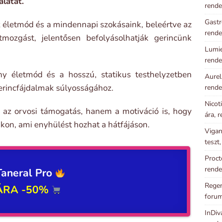
álatát.
rende
Gastr
z életmód és a mindennapi szokásaink, beleértve az
rende
mozgást, jelentősen befolyásolhatják gerincünk
Lumie
rende
 életmód és a hosszú, statikus testhelyzetben
Aurel
gerincfájdalmak súlyosságához.
rende
Nicot
 az orvosi támogatás, hanem a motiváció is, hogy
ára, 
kon, ami enyhülést hozhat a hátfájáson.
Vigan
teszt
Proct
rende
Taneral Pro
Regen
ÁRA -50%
foru
InDiv