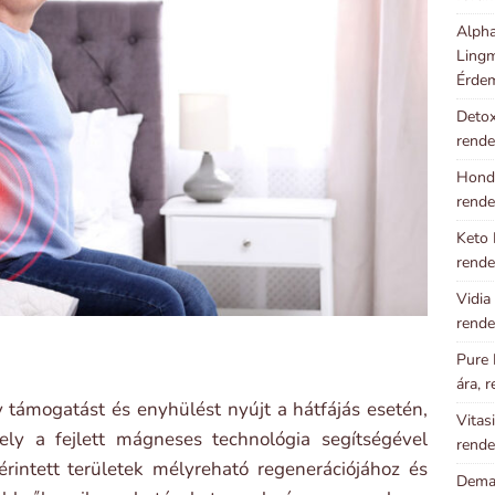
Alpha
Lingm
Érde
Detox
rende
Hondr
rende
Keto 
rende
Vidia
rende
Pure 
ára, 
támogatást és enyhülést nyújt a hátfájás esetén,
Vitas
ly a fejlett mágneses technológia segítségével
rende
érintett területek mélyreható regenerációjához és
Demal