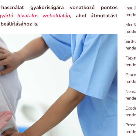
asználat gyakoriságára vonatkozó pontos
Insul
rende
yártó hivatalos weboldalán
,
ahol útmutatást
beállításához is.
MenMa
rende
SirtF
rende
Flexa
rende
Gluco
rende
Neman
rende
Exode
rende
Prost
rende