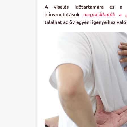
A viselés időtartamára és a h
iránymutatások
megtalálhatók a g
találhat az öv egyéni igényeihez való 