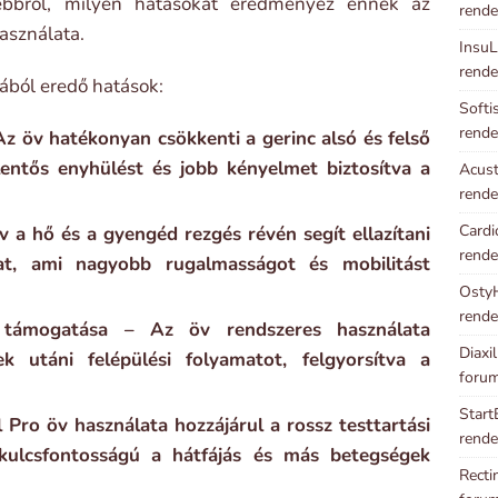
bbről, milyen hatásokat eredményez ennek az
rende
asználata.
InsuL
rende
ából eredő hatások:
Softi
rende
z öv hatékonyan csökkenti a gerinc alsó és felső
elentős enyhülést és jobb kényelmet biztosítva a
Acust
rende
Cardi
 a hő és a gyengéd rezgés révén segít ellazítani
rende
kat, ami nagyobb rugalmasságot és mobilitást
OstyH
rende
s támogatása – Az öv rendszeres használata
Diaxi
k utáni felépülési folyamatot, felgyorsítva a
foru
Start
l Pro öv használata hozzájárul a rossz testtartási
rende
 kulcsfontosságú a hátfájás és más betegségek
Recti