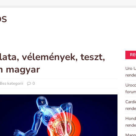
OS
ata, vélemények, teszt,
RE
um magyar
Uro U
rende
Bez kategorii
0
Uroco
foru
Cardi
rende
Hondr
rende
Magni