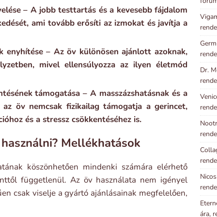
foru
övelése – A jobb testtartás és a kevesebb fájdalom
Vigam
ekedését, ami tovább erősíti az izmokat és javítja a
rende
Germi
k enyhítése – Az öv különösen ajánlott azoknak,
rende
lyzetben, mivel ellensúlyozza az ilyen életmód
Dr. M
rende
kentésének támogatása – A masszázshatásnak és a
Venic
az öv nemcsak fizikailag támogatja a gerincet,
rende
ióhoz és a stressz csökkentéséhez is.
Nootr
rende
 használni? Mellékhatások
Colla
rende
atának köszönhetően mindenki számára elérhető
Nicos
szinttől függetlenül. Az öv használata nem igényel
rende
en csak viselje a gyártó ajánlásainak megfelelően,
Etern
ára, 